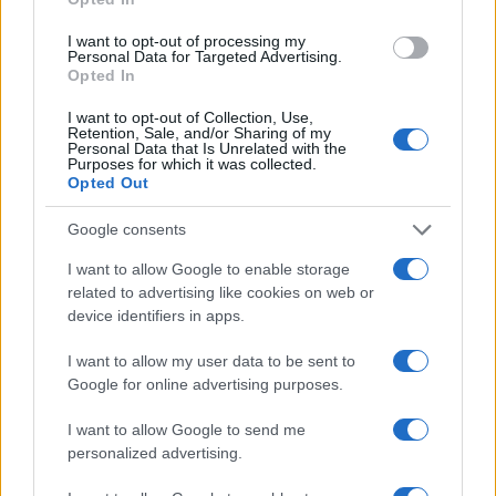
ce
it
te
at
a
Articolo precedente
I want to opt-out of processing my
b
te
re
s
re
Prossimo articolo
Personal Data for Targeted Advertising.
Opted In
o
r
st
A
o
p
I want to opt-out of Collection, Use,
Retention, Sale, and/or Sharing of my
NOTIZIE RECENTI
k
p
Personal Data that Is Unrelated with the
Purposes for which it was collected.
Opted Out
Le previsioni meteo per il weekend a Olbia e in
Google consents
Gallura
I want to allow Google to enable storage
related to advertising like cookies on web or
Michelle Hunziker in Gallura, bella anche dal
device identifiers in apps.
vivo: un amico vip svela come fa
I want to allow my user data to be sent to
Google for online advertising purposes.
Calangianus, dopo le polemiche il centro
accoglienza minori chiude
I want to allow Google to send me
personalized advertising.
Olbia, divieto di sosta contro spaccio e degrado: