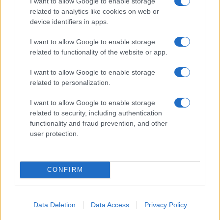
I want to allow Google to enable storage
esplode la protesta
related to analytics like cookies on web or
device identifiers in apps.
Pausa caffè impeccabile: come scegliere la
I want to allow Google to enable storage
soluzione ideale per la casa e l’ufficio
related to functionality of the website or app.
I want to allow Google to enable storage
Monte Pino, la fine di un lungo dolore: storia e
related to personalization.
rinascita della strada che segnò la Gallura
I want to allow Google to enable storage
related to security, including authentication
Raid nelle campagne di Berchidda, rischio per
functionality and fraud prevention, and other
user protection.
la rete elettrica
CONFIRM
Data Deletion
Data Access
Privacy Policy