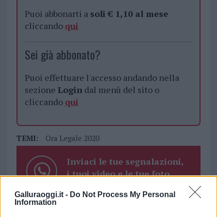
Puoi abbonarti a
soli € 1,10 al mese
cliccando
qui
Sei già abbonato?
Puoi effettuare l'accesso andando nella
sezione
Login
dal menù del sito o
cliccando
qui
TEMI:
Ora Legale 2020
Inviaci le tue segnalazioni,
i tuoi video e le tue foto
Su WhatsApp al numero +39
Galluraoggi.it -
Do Not Process My Personal
345 356 7512
Information