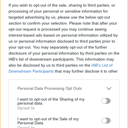
If you wish to opt-out of the sale, sharing to third parties, or
processing of your personal or sensitive information for
Notizie in tempo reale?
targeted advertising by us, please use the below opt-out
section to confirm your selection. Please note that after your
Entra nel canale telegram di
opt-out request is processed you may continue seeing
GalluraOggi.it
interest-based ads based on personal information utilized by
us or personal information disclosed to third parties prior to
your opt-out. You may separately opt-out of the further
disclosure of your personal information by third parties on the
IAB’s list of downstream participants. This information may
Ricevi le nostre ultime news
also be disclosed by us to third parties on the
IAB’s List of
Downstream Participants
that may further disclose it to other
third parties.
da
Google News
Please note that this website/app uses one or more Google
Personal Data Processing Opt Outs
services and may gather and store information including but
not limited to your visit or usage behaviour. You may click to
I want to opt-out of the Sharing of my
Condividi l'articolo
personal data.
grant or deny consent to Google and its third-party tags to
Opted In
use your data for below specified purposes in below Google
F
T
Pi
W
S
consent section.
I want to opt-out of the Sale of my
a
w
n
h
h
Personal Data.
Opted In