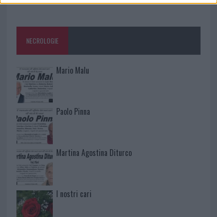
NECROLOGIE
Mario Malu
Paolo Pinna
Martina Agostina Diturco
I nostri cari