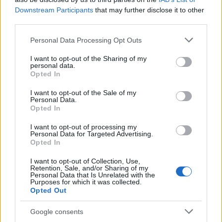
Puoi abbonarti a
soli € 1,10 al mese
Downstream Participants
that may further disclose it to other
cliccando
qui
third parties.
Please note that this website/app uses one or more Google
Personal Data Processing Opt Outs
Sei già abbonato?
services and may gather and store information including but
not limited to your visit or usage behaviour. You may click to
I want to opt-out of the Sharing of my
personal data.
grant or deny consent to Google and its third-party tags to
Puoi effettuare l'accesso andando nella
Opted In
use your data for below specified purposes in below Google
sezione
Login
dal menù del sito o
consent section.
I want to opt-out of the Sale of my
cliccando
qui
Personal Data.
Opted In
I want to opt-out of processing my
Personal Data for Targeted Advertising.
TEMI:
Marijuana Nuoro
Piantagione Marijuana
Opted In
Inviaci le tue segnalazioni,
I want to opt-out of Collection, Use,
Retention, Sale, and/or Sharing of my
i tuoi video e le tue foto
Personal Data that Is Unrelated with the
Purposes for which it was collected.
Su WhatsApp al numero +39
Opted Out
345 356 7512
Google consents