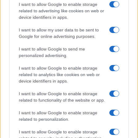
I want to allow Google to enable storage
related to advertising like cookies on web or
Notizie in tempo reale?
device identifiers in apps.
Entra nel canale telegram di
I want to allow my user data to be sent to
GalluraOggi.it
Google for online advertising purposes.
I want to allow Google to send me
personalized advertising.
Ricevi le nostre ultime news
I want to allow Google to enable storage
related to analytics like cookies on web or
device identifiers in apps.
da
Google News
I want to allow Google to enable storage
related to functionality of the website or app.
Condividi l'articolo
I want to allow Google to enable storage
F
T
Pi
W
S
related to personalization.
a
w
n
h
h
I want to allow Google to enable storage