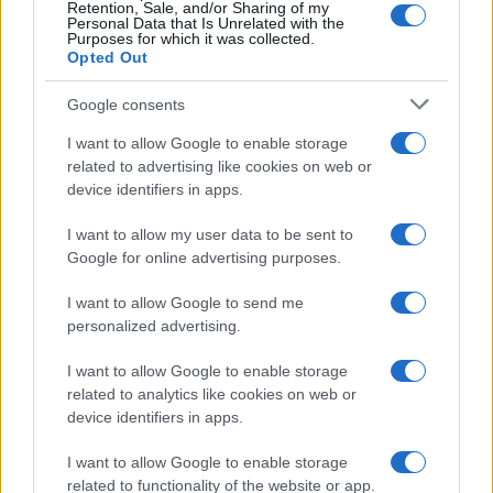
Ricevi le nostre ultime news
Retention, Sale, and/or Sharing of my
Personal Data that Is Unrelated with the
Purposes for which it was collected.
da
Google News
Opted Out
Google consents
Condividi l'articolo
I want to allow Google to enable storage
related to advertising like cookies on web or
F
T
Pi
W
S
device identifiers in apps.
a
w
n
h
h
I want to allow my user data to be sent to
ce
it
te
at
a
Google for online advertising purposes.
Articolo precedente
b
te
re
s
re
Prossimo articolo
I want to allow Google to send me
o
r
st
A
personalized advertising.
o
p
I want to allow Google to enable storage
NOTIZIE RECENTI
k
p
related to analytics like cookies on web or
device identifiers in apps.
Controlli rafforzati in Costa Smeralda, 20
I want to allow Google to enable storage
arresti e 135 denunce
related to functionality of the website or app.