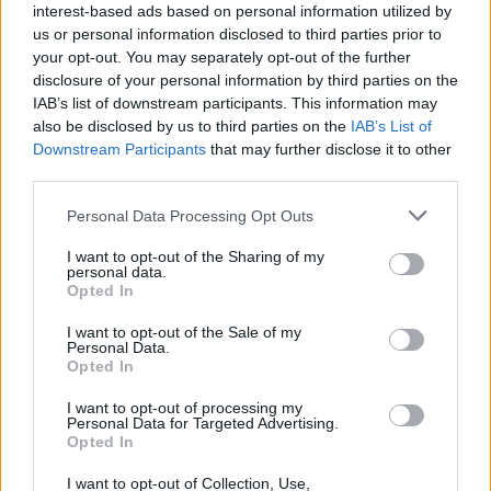
interest-based ads based on personal information utilized by
us or personal information disclosed to third parties prior to
TEMI:
Notizie La Maddalena
Pierluigi Onorato
your opt-out. You may separately opt-out of the further
Pierluigi Onorato Parlamentare
disclosure of your personal information by third parties on the
IAB’s list of downstream participants. This information may
Inviaci le tue segnalazioni,
also be disclosed by us to third parties on the
IAB’s List of
i tuoi video e le tue foto
Downstream Participants
that may further disclose it to other
Su WhatsApp al numero +39
third parties.
345 356 7512
Please note that this website/app uses one or more Google
Personal Data Processing Opt Outs
services and may gather and store information including but
not limited to your visit or usage behaviour. You may click to
I want to opt-out of the Sharing of my
personal data.
grant or deny consent to Google and its third-party tags to
Opted In
use your data for below specified purposes in below Google
Notizie in tempo reale?
consent section.
I want to opt-out of the Sale of my
Entra nel canale telegram di
Personal Data.
GalluraOggi.it
Opted In
I want to opt-out of processing my
Personal Data for Targeted Advertising.
Opted In
I want to opt-out of Collection, Use,