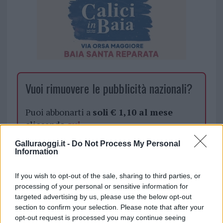
Vuoi rimuovere le pubblicità nazionali?
Puoi abbonarti a
soli € 1,10 al mese
cliccando
qui
Galluraoggi.it -
Do Not Process My Personal
Sei già abbonato?
Information
If you wish to opt-out of the sale, sharing to third parties, or
Puoi effettuare l'accesso andando nella
processing of your personal or sensitive information for
sezione
Login
dal menù del sito o
targeted advertising by us, please use the below opt-out
cliccando
qui
section to confirm your selection. Please note that after your
opt-out request is processed you may continue seeing