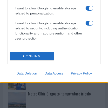
I want to allow Google to enable storage
Tre milioni di euro dalla Provincia Gallura per
related to personalization.
nuove aule nelle scuole di Olbia
I want to allow Google to enable storage
related to security, including authentication
Incidente sulla provinciale 125, paura tra Olbia e
functionality and fraud prevention, and other
Arzachena
user protection.
Incidente sulla strada provinciale ad Arzachena,
CONFIRM
un ferito
Sangue, musica e solidarietà con Avis Olbia al
Data Deletion
Data Access
Privacy Policy
Delta Center
Meteo Olbia 9 agosto, temperature in calo