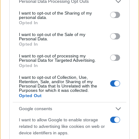
Personal Data Processing Opt Outs
services and may gather and store information including but
not limited to your visit or usage behaviour. You may click to
I want to opt-out of the Sharing of my
personal data.
Ricevi le nostre ultime news
grant or deny consent to Google and its third-party tags to
Opted In
use your data for below specified purposes in below Google
consent section.
I want to opt-out of the Sale of my
da
Google News
Personal Data.
Opted In
I want to opt-out of processing my
Condividi l'articolo
Personal Data for Targeted Advertising.
Opted In
F
T
Pi
W
S
I want to opt-out of Collection, Use,
a
w
n
h
h
Retention, Sale, and/or Sharing of my
Personal Data that Is Unrelated with the
Purposes for which it was collected.
ce
it
te
at
a
Articolo precedente
Opted Out
b
te
re
s
re
Prossimo articolo
Google consents
o
r
st
A
I want to allow Google to enable storage
o
p
related to advertising like cookies on web or
NOTIZIE RECENTI
k
p
device identifiers in apps.