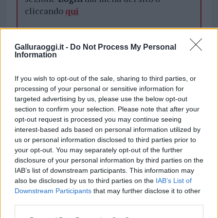
cliccando
qui
TEMI:
Festa Olbia
Notizie Olbia
Galluraoggi.it -
Do Not Process My Personal
Information
Sagra Cozze Olbia
San Simplicio Olbia
If you wish to opt-out of the sale, sharing to third parties, or
Notizie in tempo reale?
processing of your personal or sensitive information for
Entra nel canale telegram di
targeted advertising by us, please use the below opt-out
GalluraOggi.it
section to confirm your selection. Please note that after your
opt-out request is processed you may continue seeing
interest-based ads based on personal information utilized by
us or personal information disclosed to third parties prior to
your opt-out. You may separately opt-out of the further
Inviaci le tue segnalazioni,
disclosure of your personal information by third parties on the
i tuoi video e le tue foto
IAB’s list of downstream participants. This information may
Su WhatsApp al numero +39
also be disclosed by us to third parties on the
IAB’s List of
Downstream Participants
that may further disclose it to other
345 356 7512
third parties.
Please note that this website/app uses one or more Google