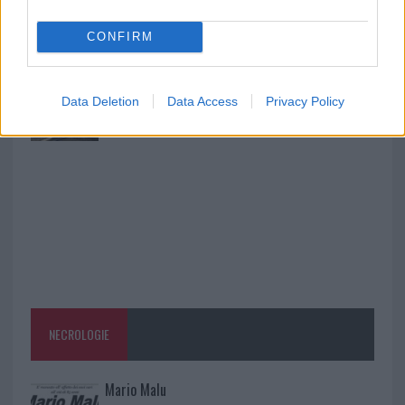
Giorgia Meloni a La Maddalena, la vicesindaco:
“Orgoglio e discrezione per visita privata̶…
CONFIRM
Incendio nella notte a Olbia, a fuoco due furgoni
Data Deletion
Data Access
Privacy Policy
NECROLOGIE
Mario Malu