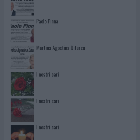
Paolo Pinna
Martina Agostina Diturco
I nostri cari
I nostri cari
I nostri cari