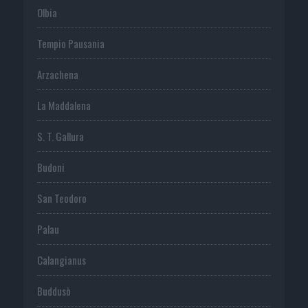
Olbia
Tempio Pausania
Arzachena
La Maddalena
S. T. Gallura
Budoni
San Teodoro
Palau
Calangianus
Buddusò