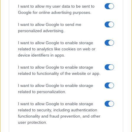
I want to allow my user data to be sent to
Incidente sulla strada provinciale ad Arzachena,
Google for online advertising purposes.
un ferito
I want to allow Google to send me
personalized advertising.
Sangue, musica e solidarietà con Avis Olbia al
Delta Center
I want to allow Google to enable storage
related to analytics like cookies on web or
device identifiers in apps.
Meteo Olbia 9 agosto, temperature in calo
I want to allow Google to enable storage
related to functionality of the website or app.
Salmo finisce in ospedale a Catania, ma il tour
I want to allow Google to enable storage
va avanti: “Sicilia, ci sono”
related to personalization.
I want to allow Google to enable storage
Jovanotti, Gabry Ponte e Alfa: Olbia ombelico del
related to security, including authentication
mondo per una notte
functionality and fraud prevention, and other
user protection.