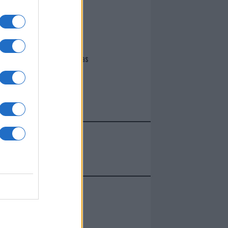
I nostri cari
Giovannimaria Cabras