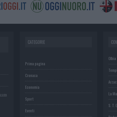
CATEGORIE
CO
Olbia
Prima pagina
Temp
Cronaca
Arza
Economia
La Ma
.com
Sport
S. T. 
Eventi