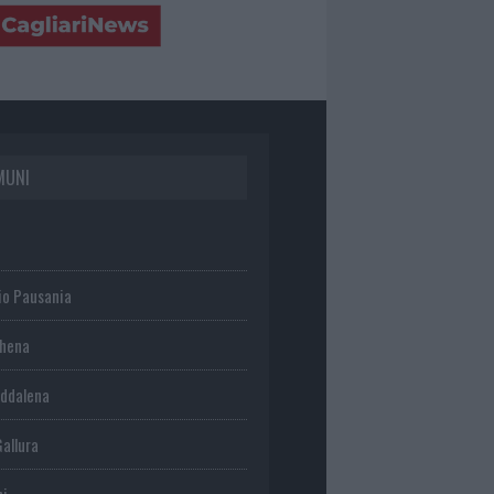
MUNI
io Pausania
chena
ddalena
Gallura