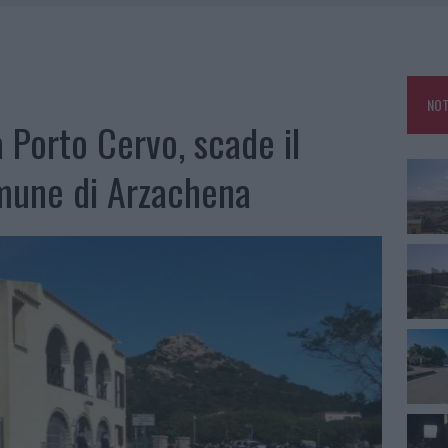
DDA, RISCHIO PER LA RETE ELETTRICA
L CANTIERE: LA GALLURA RITROVA LA STRADA
U, IL COMUNE COMPLETA L’ITER
NOT
 PER COMPARSE IN COSTA SMERALDA
a Porto Cervo, scade il
omune di Arzachena