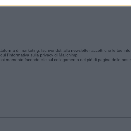
ggi e ricevi le nostre email periodiche contenenti le ultime notizie pubbli
aforma di marketing. Iscrivendoti alla newsletter accetti che le tue info
qui l'informativa sulla privacy di Mailchimp
.
siasi momento facendo clic sul collegamento nel piè di pagina delle nostr