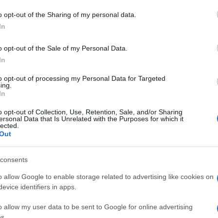
o opt-out of the Sharing of my personal data.
In
do nella sezione
Login
dal menù del sito o
o opt-out of the Sale of my Personal Data.
In
to opt-out of processing my Personal Data for Targeted
ing.
iato Porto Cervo
Ex Ostello Cannigione
In
o
o opt-out of Collection, Use, Retention, Sale, and/or Sharing
ersonal Data that Is Unrelated with the Purposes for which it
lected.
Out
consents
o allow Google to enable storage related to advertising like cookies on
dente
Prossimo articolo
evice identifiers in apps.
o allow my user data to be sent to Google for online advertising
s.