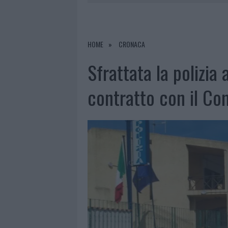
7 AGOSTO 2026
|
RAID NELLE CAMPAGNE DI BERCHI
7 AGOSTO 2026
|
MONTE PINO, VIA I CANCELLI DE
7 AGOSTO 2026
|
NUOVI STALLI RESIDENTI A PALA
HOME
CRONACA
7 AGOSTO 2026
|
FILM INTERNAZIONALE, CASTING
Sfrattata la polizia 
contratto con il C