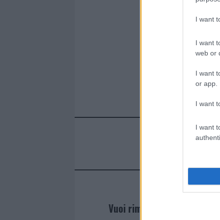
o
p
k
p
I want 
I want t
web or d
I want t
or app.
I want t
I want t
authenti
Vuoi rimanere sempre agg