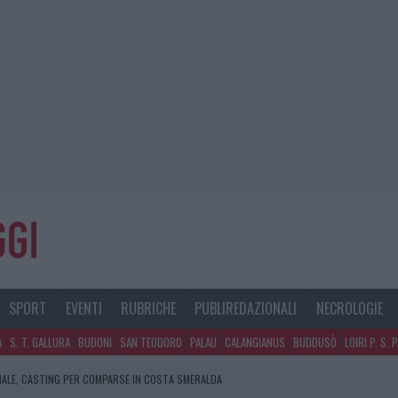
SPORT
EVENTI
RUBRICHE
PUBLIREDAZIONALI
NECROLOGIE
A
S. T. GALLURA
BUDONI
SAN TEODORO
PALAU
CALANGIANUS
BUDDUSÒ
LOIRI P. S. 
SPITA LA GRANDE SFIDA DELLA VELA NELL’ESTATE 2026