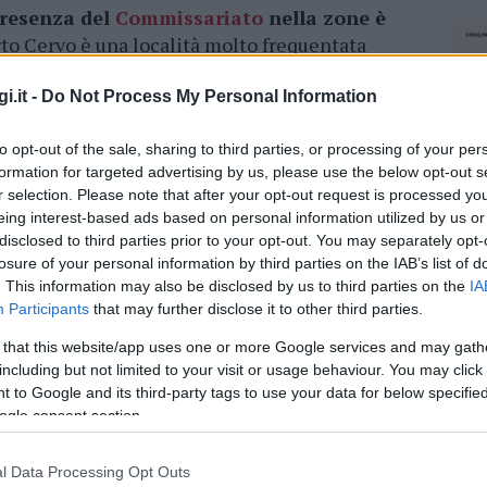
resenza del
Commissariato
nella zone è
rto Cervo è una località molto frequentata
daco di Arzachena ha sollevato la questione e si
no
trovi rapidamente una nuova sede
per il
i.it -
Do Not Process My Personal Information
ortanza del presidio in estate.
to opt-out of the sale, sharing to third parties, or processing of your per
cia di Sassari
hanno espresso
formation for targeted advertising by us, please use the below opt-out s
r selection. Please note that after your opt-out request is processed y
 condizioni logistiche per il commissariato,
eing interest-based ads based on personal information utilized by us or
l commissariato ha gestito numerosi servizi,
disclosed to third parties prior to your opt-out. You may separately opt-
licenze per porto d’armi. Infine, i sindacati
losure of your personal information by third parties on the IAB’s list of
 dai settori competenti del dipartimento della
. This information may also be disclosed by us to third parties on the
IA
la situazione con l’amministrazione comunale
Participants
that may further disclose it to other third parties.
 that this website/app uses one or more Google services and may gath
including but not limited to your visit or usage behaviour. You may click 
 to Google and its third-party tags to use your data for below specifi
azionali?
ogle consent section.
 mese
cliccando
qui
l Data Processing Opt Outs
NEC