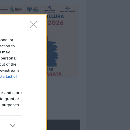
sonal or
ection to
ou may
 personal
out of the
 downstream
B’s List of
er and store
to grant or
ed purposes
ROLOGIE