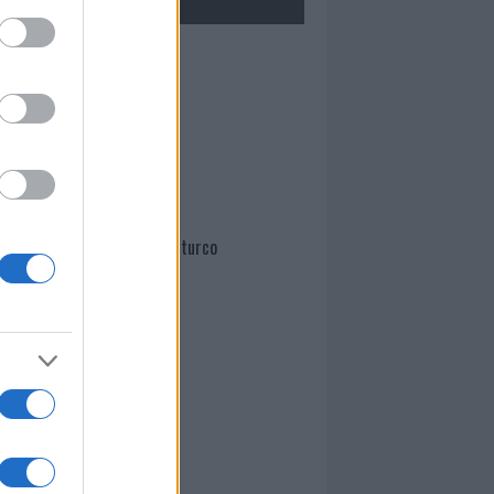
Mario Malu
Paolo Pinna
Martina Agostina Diturco
I nostri cari
I nostri cari