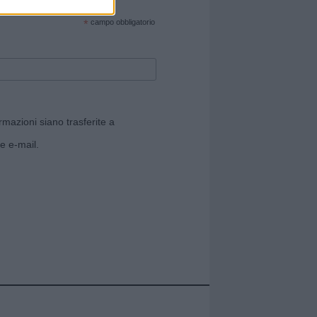
cate sul sito web!
*
campo obbligatorio
rmazioni siano trasferite a
e e-mail.