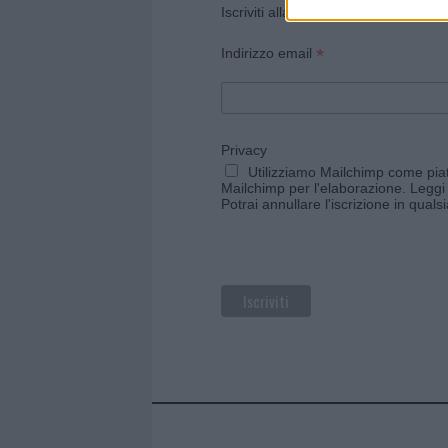
Iscriviti alla newsletter di Gallura O
*
Indirizzo email
Privacy
Utilizziamo Mailchimp come piatt
Mailchimp per l'elaborazione.
Leggi 
Potrai annullare l'iscrizione in qual