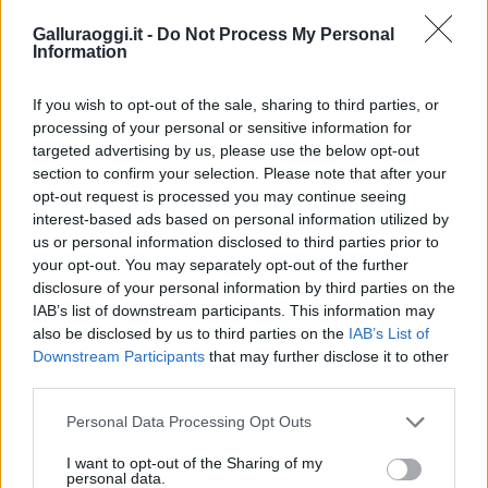
Galluraoggi.it -
Do Not Process My Personal
Information
If you wish to opt-out of the sale, sharing to third parties, or
Vuoi rimuovere le pubblicità nazionali?
processing of your personal or sensitive information for
targeted advertising by us, please use the below opt-out
Puoi abbonarti a
soli € 1,10 al mese
section to confirm your selection. Please note that after your
cliccando
qui
opt-out request is processed you may continue seeing
interest-based ads based on personal information utilized by
us or personal information disclosed to third parties prior to
Sei già abbonato?
your opt-out. You may separately opt-out of the further
disclosure of your personal information by third parties on the
IAB’s list of downstream participants. This information may
Puoi effettuare l'accesso andando nella
also be disclosed by us to third parties on the
IAB’s List of
sezione
Login
dal menù del sito o
Downstream Participants
that may further disclose it to other
cliccando
qui
third parties.
Please note that this website/app uses one or more Google
Personal Data Processing Opt Outs
services and may gather and store information including but
TEMI:
13 Maggio 2017
Carabinieri
Gasolio
not limited to your visit or usage behaviour. You may click to
I want to opt-out of the Sharing of my
personal data.
Porto Torres
grant or deny consent to Google and its third-party tags to