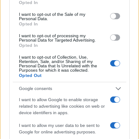
Opted In
use your data for below specified purposes in below Google
Inviaci le tue segnalazioni,
consent section.
I want to opt-out of the Sale of my
Personal Data.
i tuoi video e le tue foto
Opted In
Su WhatsApp al numero +39
345 356 7512
I want to opt-out of processing my
Personal Data for Targeted Advertising.
Opted In
I want to opt-out of Collection, Use,
Retention, Sale, and/or Sharing of my
Personal Data that Is Unrelated with the
Notizie in tempo reale?
Purposes for which it was collected.
Entra nel canale telegram di
Opted Out
GalluraOggi.it
Google consents
I want to allow Google to enable storage
related to advertising like cookies on web or
device identifiers in apps.
Ricevi le nostre ultime news
I want to allow my user data to be sent to
Google for online advertising purposes.
da
Google News