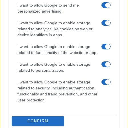
I want to allow Google to send me
personalized advertising.
Condividi l'articolo
I want to allow Google to enable storage
F
T
Pi
W
S
related to analytics like cookies on web or
device identifiers in apps.
a
w
n
h
h
ce
it
te
at
a
I want to allow Google to enable storage
Articolo precedente
related to functionality of the website or app.
b
te
re
s
re
Prossimo articolo
I want to allow Google to enable storage
o
r
st
A
related to personalization.
o
p
NOTIZIE RECENTI
I want to allow Google to enable storage
k
p
related to security, including authentication
functionality and fraud prevention, and other
Controlli rafforzati in Costa Smeralda, 20
user protection.
arresti e 135 denunce
CONFIRM
Tre milioni di euro dalla Provincia Gallura per