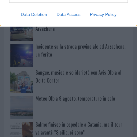
nuove aule nelle scuole di Olbia
Data Deletion
Data Access
Privacy Policy
Incidente sulla provinciale 125, paura tra Olbia e
Arzachena
Incidente sulla strada provinciale ad Arzachena,
un ferito
Sangue, musica e solidarietà con Avis Olbia al
Delta Center
Meteo Olbia 9 agosto, temperature in calo
Salmo finisce in ospedale a Catania, ma il tour
va avanti: “Sicilia, ci sono”