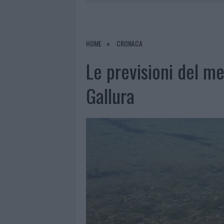
7 AGOSTO 2026
|
CALANGIANUS, DOPO LE POLEMIC
7 AGOSTO 2026
|
OLBIA, DIVIETO DI SOSTA CONT
7 AGOSTO 2026
|
PAUSA CAFFÈ IMPECCABILE: COME 
HOME
CRONACA
7 AGOSTO 2026
|
LE PREVISIONI METEO PER IL WEE
Le previsioni del m
Gallura