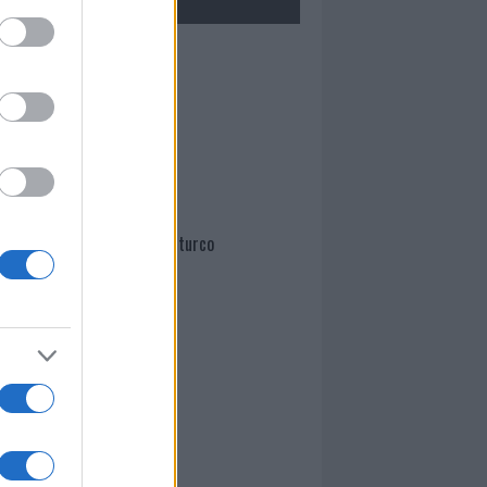
Mario Malu
Paolo Pinna
Martina Agostina Diturco
I nostri cari
I nostri cari