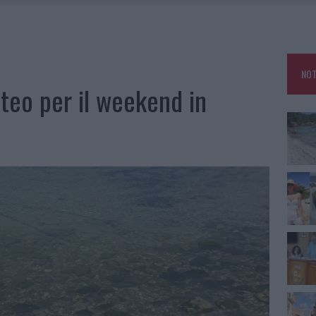
HE IL CENTRO ACCOGLIENZA MINORI CHIUDE
RO SPACCIO E DEGRADO: ESPLODE LA PROTESTA
SCEGLIERE LA SOLUZIONE IDEALE PER LA CASA E L’UFFICIO
NOT
KEND A OLBIA E IN GALLURA
eteo per il weekend in