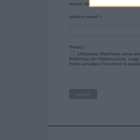
Iscriviti alla newsletter di Gallura O
*
Indirizzo email
Privacy
Utilizziamo Mailchimp come piatt
Mailchimp per l'elaborazione.
Leggi 
Potrai annullare l'iscrizione in qual