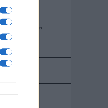
I nostri cari
Giovannimaria Cabras