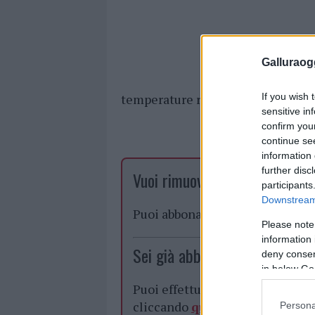
Galluraogg
If you wish 
temperature raggiungeranno i 33 
sensitive in
confirm you
continue se
information 
further disc
Vuoi rimuovere le pubblicità n
participants
Downstream 
Puoi abbonarti a
soli € 1,10 al
Please note
information 
Sei già abbonato?
deny consent
in below Go
Puoi effettuare l'accesso andan
cliccando
qui
Persona