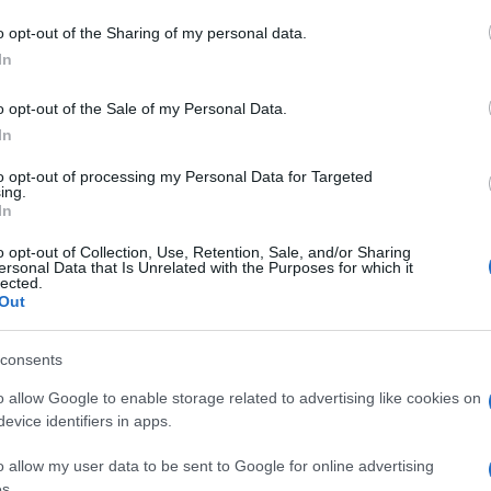
o opt-out of the Sharing of my personal data.
In
Gallura
o opt-out of the Sale of my Personal Data.
eale?
In
gram di GalluraOggi.it
to opt-out of processing my Personal Data for Targeted
ing.
In
o opt-out of Collection, Use, Retention, Sale, and/or Sharing
lazioni, i tuoi video e le tue foto
ersonal Data that Is Unrelated with the Purposes for which it
ro +39 345 356 7512
lected.
Out
consents
o allow Google to enable storage related to advertising like cookies on
ime news da
Google News
evice identifiers in apps.
o allow my user data to be sent to Google for online advertising
s.