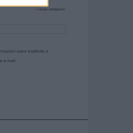
cate sul sito web!
*
campo obbligatorio
rmazioni siano trasferite a
e e-mail.