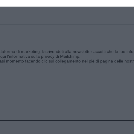
ggi e ricevi le nostre email periodiche contenenti le ultime notizie pubbli
aforma di marketing. Iscrivendoti alla newsletter accetti che le tue info
qui l'informativa sulla privacy di Mailchimp
.
siasi momento facendo clic sul collegamento nel piè di pagina delle nostr