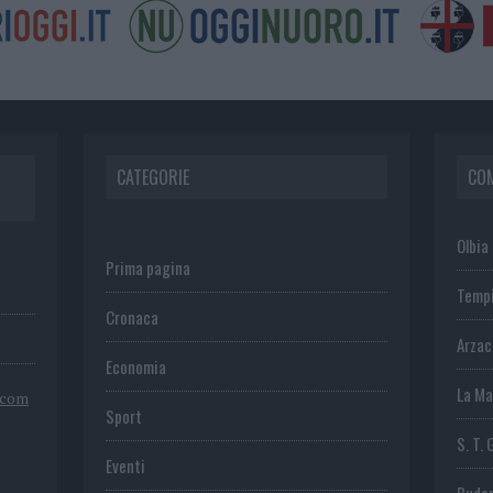
CATEGORIE
CO
Olbia
Prima pagina
Temp
Cronaca
Arza
Economia
La Ma
.com
Sport
S. T. 
Eventi