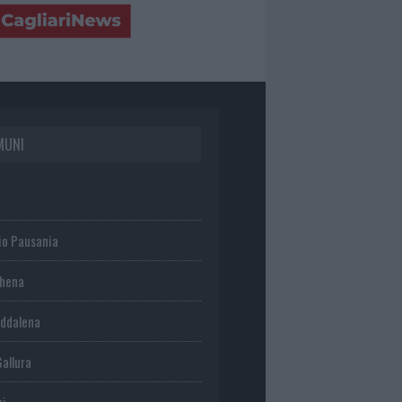
MUNI
io Pausania
chena
ddalena
Gallura