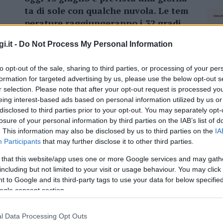
ta di sole con qualche nuvola. Le tem
perature raggiungeranno i 32 gradi.
Per domani 16 giugno
è prevista una
i.it -
Do Not Process My Personal Information
giornata soleggiata, molto calda. Le
to opt-out of the sale, sharing to third parties, or processing of your per
gradi.
formation for targeted advertising by us, please use the below opt-out s
r selection. Please note that after your opt-out request is processed y
eing interest-based ads based on personal information utilized by us or
disclosed to third parties prior to your opt-out. You may separately opt-
losure of your personal information by third parties on the IAB’s list of
azionali?
. This information may also be disclosed by us to third parties on the
IA
Participants
that may further disclose it to other third parties.
 mese
cliccando
qui
 that this website/app uses one or more Google services and may gath
including but not limited to your visit or usage behaviour. You may click 
 to Google and its third-party tags to use your data for below specifi
ogle consent section.
do nella sezione
Login
dal menù del sito o
l Data Processing Opt Outs
NEC