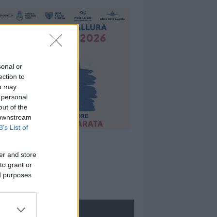
sonal or
ection to
ou may
 personal
out of the
 downstream
B’s List of
er and store
to grant or
ed purposes
ROLOGIE