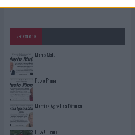
NECROLOGIE
Mario Malu
Paolo Pinna
Martina Agostina Diturco
I nostri cari