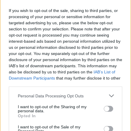
If you wish to opt-out of the sale, sharing to third parties, or
processing of your personal or sensitive information for
targeted advertising by us, please use the below opt-out
Notizie in tempo reale?
section to confirm your selection. Please note that after your
Entra nel canale telegram di
opt-out request is processed you may continue seeing
interest-based ads based on personal information utilized by
GalluraOggi.it
us or personal information disclosed to third parties prior to
your opt-out. You may separately opt-out of the further
disclosure of your personal information by third parties on the
IAB’s list of downstream participants. This information may
also be disclosed by us to third parties on the
IAB’s List of
Ricevi le nostre ultime news
Downstream Participants
that may further disclose it to other
third parties.
da
Google News
Please note that this website/app uses one or more Google
Personal Data Processing Opt Outs
services and may gather and store information including but
not limited to your visit or usage behaviour. You may click to
I want to opt-out of the Sharing of my
personal data.
grant or deny consent to Google and its third-party tags to
Condividi l'articolo
Opted In
use your data for below specified purposes in below Google
F
T
Pi
W
S
consent section.
I want to opt-out of the Sale of my