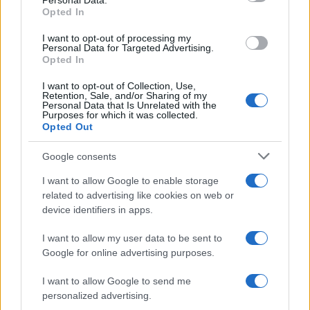
Personal Data.
a
w
n
h
h
Opted In
ce
it
te
at
a
I want to opt-out of processing my
Articolo precedente
Personal Data for Targeted Advertising.
b
te
re
s
re
Prossimo articolo
Opted In
o
r
st
A
I want to opt-out of Collection, Use,
o
p
Retention, Sale, and/or Sharing of my
Personal Data that Is Unrelated with the
NOTIZIE RECENTI
Purposes for which it was collected.
k
p
Opted Out
Incendio nella notte a Olbia, a fuoco due furgoni
Google consents
I want to allow Google to enable storage
related to advertising like cookies on web or
device identifiers in apps.
A fuoco un deposito con bombole, intervento dei
vigili del fuoco a Rudalza
I want to allow my user data to be sent to
Google for online advertising purposes.
Ristorante distrutto dalle fiamme a La
I want to allow Google to send me
Maddalena, incendio a Monti d’à rena
personalized advertising.