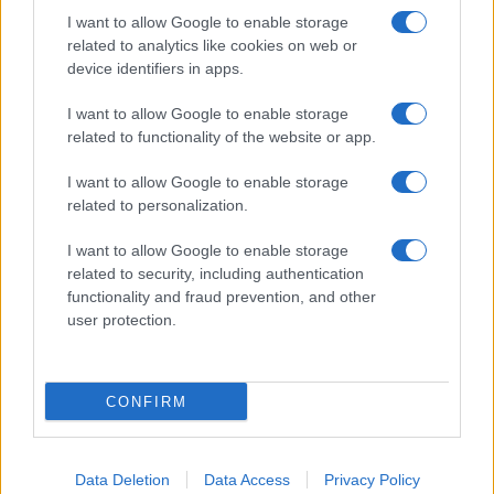
I want to allow Google to enable storage
Le previsioni meteo per il weekend a Olbia e in
related to analytics like cookies on web or
Gallura
device identifiers in apps.
I want to allow Google to enable storage
Michelle Hunziker in Gallura, bella anche dal
related to functionality of the website or app.
vivo: un amico vip svela come fa
I want to allow Google to enable storage
related to personalization.
Calangianus, dopo le polemiche il centro
accoglienza minori chiude
I want to allow Google to enable storage
related to security, including authentication
functionality and fraud prevention, and other
Olbia, divieto di sosta contro spaccio e degrado:
user protection.
esplode la protesta
CONFIRM
Data Deletion
Data Access
Privacy Policy