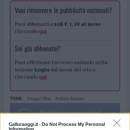
Vuoi rimuovere le pubblicità nazionali?
Puoi abbonarti a
soli € 1,10 al mese
cliccando
qui
Sei già abbonato?
Puoi effettuare l'accesso andando nella
sezione
Login
dal menù del sito o
cliccando
qui
TEMI:
Droga Olbia
Polizia Sassari
Notizie in tempo reale?
Entra nel canale telegram di
Galluraoggi.it -
Do Not Process My Personal
GalluraOggi.it
Information