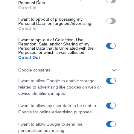
F
T
Pi
W
S
Personal Data.
Opted In
a
w
n
h
h
ce
it
te
at
a
I want to opt-out of processing my
Articolo precedente
Personal Data for Targeted Advertising.
b
te
re
s
re
Opted In
Prossimo articolo
o
r
st
A
I want to opt-out of Collection, Use,
Retention, Sale, and/or Sharing of my
o
p
Personal Data that Is Unrelated with the
Purposes for which it was collected.
NOTIZIE RECENTI
k
p
Opted Out
Google consents
Controlli rafforzati in Costa Smeralda, 20
arresti e 135 denunce
I want to allow Google to enable storage
related to advertising like cookies on web or
device identifiers in apps.
Tre milioni di euro dalla Provincia Gallura per
nuove aule nelle scuole di Olbia
I want to allow my user data to be sent to
Google for online advertising purposes.
Incidente sulla provinciale 125, paura tra Olbia e
I want to allow Google to send me
Arzachena
personalized advertising.