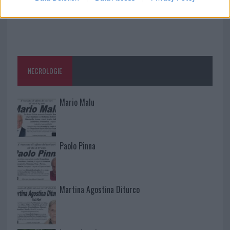
NECROLOGIE
Mario Malu
Paolo Pinna
Martina Agostina Diturco