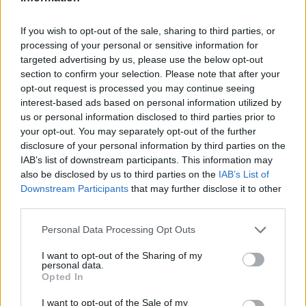
If you wish to opt-out of the sale, sharing to third parties, or
processing of your personal or sensitive information for
Inviaci le tue segnalazioni,
targeted advertising by us, please use the below opt-out
section to confirm your selection. Please note that after your
i tuoi video e le tue foto
opt-out request is processed you may continue seeing
Su WhatsApp al numero +39
interest-based ads based on personal information utilized by
345 356 7512
us or personal information disclosed to third parties prior to
your opt-out. You may separately opt-out of the further
disclosure of your personal information by third parties on the
IAB’s list of downstream participants. This information may
also be disclosed by us to third parties on the
IAB’s List of
Ricevi le nostre ultime news
Downstream Participants
that may further disclose it to other
third parties.
da
Google News
Please note that this website/app uses one or more Google
Personal Data Processing Opt Outs
services and may gather and store information including but
not limited to your visit or usage behaviour. You may click to
I want to opt-out of the Sharing of my
personal data.
grant or deny consent to Google and its third-party tags to
Opted In
Condividi l'articolo
use your data for below specified purposes in below Google
consent section.
I want to opt-out of the Sale of my