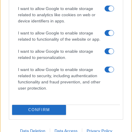
I want to allow Google to enable storage
Incidente sulla strada provinciale ad Arzachena,
related to analytics like cookies on web or
device identifiers in apps.
un ferito
I want to allow Google to enable storage
Sangue, musica e solidarietà con Avis Olbia al
related to functionality of the website or app.
Delta Center
I want to allow Google to enable storage
related to personalization.
Meteo Olbia 9 agosto, temperature in calo
I want to allow Google to enable storage
related to security, including authentication
functionality and fraud prevention, and other
user protection.
Salmo finisce in ospedale a Catania, ma il tour
va avanti: “Sicilia, ci sono”
CONFIRM
Data Deletion
Data Access
Privacy Policy