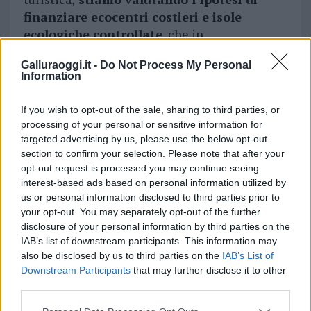
finanziare ecocentri costieri e isole
ecologiche controllate
, che in
collaborazione con gli enti locali possano
Galluraoggi.it -
Do Not Process My Personal
contribuire a migliorare le percentuali della
Information
raccolta differenziata regionale”, ha concluso
l’esponente della Giunta Solinas.
If you wish to opt-out of the sale, sharing to third parties, or
processing of your personal or sensitive information for
targeted advertising by us, please use the below opt-out
section to confirm your selection. Please note that after your
opt-out request is processed you may continue seeing
interest-based ads based on personal information utilized by
us or personal information disclosed to third parties prior to
your opt-out. You may separately opt-out of the further
disclosure of your personal information by third parties on the
IAB’s list of downstream participants. This information may
also be disclosed by us to third parties on the
IAB’s List of
Downstream Participants
that may further disclose it to other
third parties.
Please note that this website/app uses one or more Google