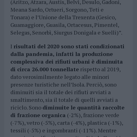
(Aritzo, Atzara, Austis, Belvì, Desulo, Gadoni,
Meana Sardo, Ortueri, Sorgono, Teti e
Tonara) e l’Unione della Trexenta (Gesico,
Guamaggiore, Guasila, Ortacesus, Pimentel,
Selegas, Senorbì, Siurgus Donigala e Suelli)”.
I
risultati del 2020 sono stati condizionati
dalla pandemia, infatti la produzione
complessiva dei rifiuti urbani è diminuita
di circa 26.000 tonnellate
rispetto al 2019,
dato verosimilmente legato alle minori
presenze turistiche nell’Isola. Perciò, sono
diminuiti sia il totale dei rifiuti avviati a
smaltimento, sia il totale di quelli avviati a
riciclo. Sono
diminuite le quantità raccolte
di frazione organica
(-2%), frazione verde
(-7%), vetro (-5%), carta (-4%), plastica (-1%),
tessili (-5%) e ingombranti (-11%). Mentre