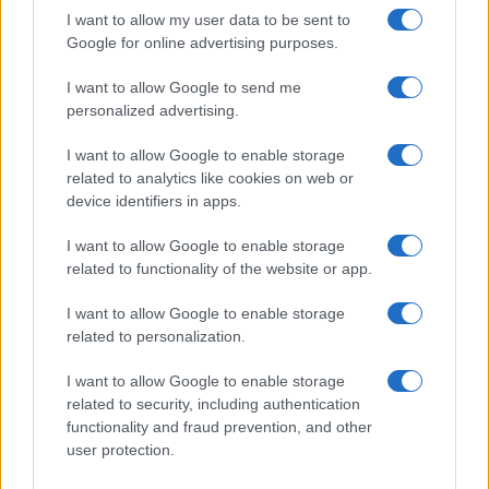
I want to allow my user data to be sent to
Google for online advertising purposes.
TEMI:
Dati Racclta Differenziata
I want to allow Google to send me
Notizie Sardegna
Raccolta Differenziata
personalized advertising.
Raccolta Differenziata Sardegna
I want to allow Google to enable storage
Raccolta Differenziata Sassari
Rifiuti Sardegna
related to analytics like cookies on web or
device identifiers in apps.
Condividi l'articolo
F
T
Pi
W
S
I want to allow Google to enable storage
related to functionality of the website or app.
a
w
n
h
h
ce
it
te
at
a
I want to allow Google to enable storage
Articolo precedente
related to personalization.
b
te
re
s
re
Prossimo articolo
I want to allow Google to enable storage
o
r
st
A
related to security, including authentication
o
p
functionality and fraud prevention, and other
NOTIZIE RECENTI
user protection.
k
p