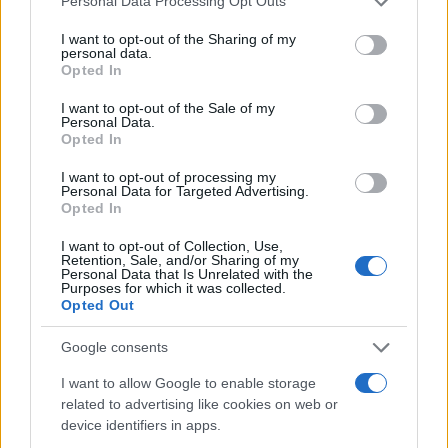
Personal Data Processing Opt Outs
services and may gather and store information including but
not limited to your visit or usage behaviour. You may click to
I want to opt-out of the Sharing of my
personal data.
grant or deny consent to Google and its third-party tags to
Opted In
use your data for below specified purposes in below Google
consent section.
I want to opt-out of the Sale of my
Personal Data.
Opted In
I want to opt-out of processing my
Personal Data for Targeted Advertising.
Vuoi rimuovere le pubblicità nazionali?
Opted In
I want to opt-out of Collection, Use,
Puoi abbonarti a
soli € 1,10 al mese
Retention, Sale, and/or Sharing of my
Personal Data that Is Unrelated with the
cliccando
qui
Purposes for which it was collected.
Opted Out
Sei già abbonato?
Google consents
I want to allow Google to enable storage
Puoi effettuare l'accesso andando nella
related to advertising like cookies on web or
sezione
Login
dal menù del sito o
device identifiers in apps.
cliccando
qui