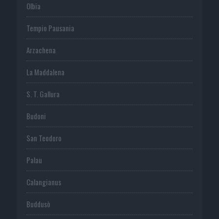
Olbia
Tempio Pausania
Arzachena
La Maddalena
S. T. Gallura
Budoni
San Teodoro
Palau
Calangianus
Buddusò