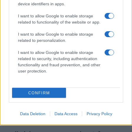
device identifiers in apps.
I want to allow Google to enable storage
I nostri cari
related to functionality of the website or app.
I want to allow Google to enable storage
related to personalization.
Giovannimaria Cabras
I want to allow Google to enable storage
related to security, including authentication
functionality and fraud prevention, and other
user protection.
CONFIRM
Invia un Comunicato Stampa
|
Pubblicità
|
Segnala
Data Deletion
Data Access
Privacy Policy