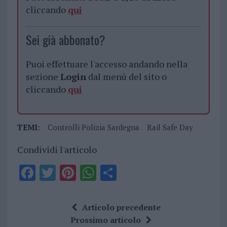
cliccando
qui
Sei già abbonato?
Puoi effettuare l'accesso andando nella
sezione
Login
dal menù del sito o
cliccando
qui
TEMI:
Controlli Polizia Sardegna
Rail Safe Day
Condividi l'articolo
F
T
Pi
W
S
a
w
n
h
h
ce
it
te
at
a
Articolo precedente
b
te
re
s
re
Prossimo articolo