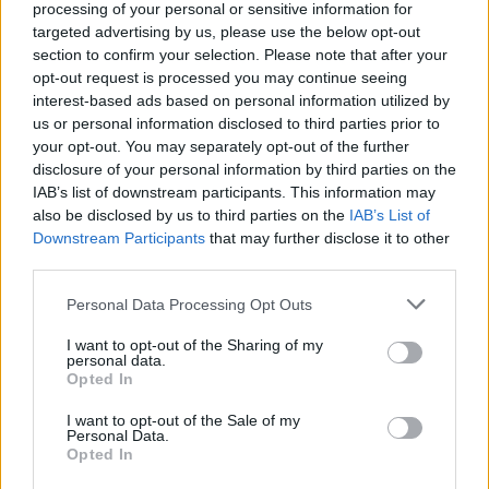
processing of your personal or sensitive information for
Gallura, finti clienti svuotano le suite: furto da
targeted advertising by us, please use the below opt-out
50mila nel resort
section to confirm your selection. Please note that after your
opt-out request is processed you may continue seeing
interest-based ads based on personal information utilized by
Meteo Olbia 7 agosto, sole e caldo tornano
us or personal information disclosed to third parties prior to
protagonisti
your opt-out. You may separately opt-out of the further
disclosure of your personal information by third parties on the
IAB’s list of downstream participants. This information may
Test tunnel Olbia: rampe chiuse ancora fino a
also be disclosed by us to third parties on the
IAB’s List of
fine agosto
Downstream Participants
that may further disclose it to other
third parties.
Please note that this website/app uses one or more Google
Personal Data Processing Opt Outs
services and may gather and store information including but
not limited to your visit or usage behaviour. You may click to
I want to opt-out of the Sharing of my
personal data.
grant or deny consent to Google and its third-party tags to
Opted In
use your data for below specified purposes in below Google
consent section.
I want to opt-out of the Sale of my
Personal Data.
Opted In