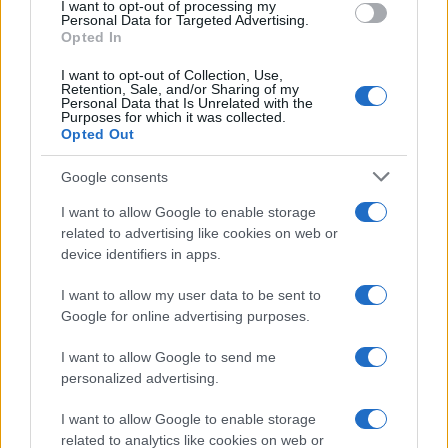
I want to opt-out of processing my
Personal Data for Targeted Advertising.
NECROLOGIE
Opted In
I want to opt-out of Collection, Use,
Mario Malu
Retention, Sale, and/or Sharing of my
Personal Data that Is Unrelated with the
Purposes for which it was collected.
Opted Out
Paolo Pinna
Google consents
I want to allow Google to enable storage
related to advertising like cookies on web or
Martina Agostina Diturco
device identifiers in apps.
I want to allow my user data to be sent to
Google for online advertising purposes.
I nostri cari
I want to allow Google to send me
personalized advertising.
I want to allow Google to enable storage
I nostri cari
related to analytics like cookies on web or