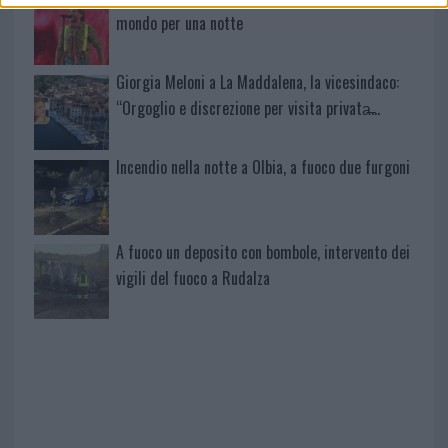
mondo per una notte
Giorgia Meloni a La Maddalena, la vicesindaco:
“Orgoglio e discrezione per visita privata̶…
Incendio nella notte a Olbia, a fuoco due furgoni
A fuoco un deposito con bombole, intervento dei
vigili del fuoco a Rudalza