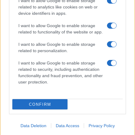
I want to allow Google to enable storage
ce
it
te
at
a
Articolo precedente
related to analytics like cookies on web or
b
te
re
s
re
device identifiers in apps.
Prossimo articolo
o
r
st
A
I want to allow Google to enable storage
o
p
related to functionality of the website or app.
NOTIZIE RECENTI
k
p
I want to allow Google to enable storage
related to personalization.
Sangue, musica e solidarietà con Avis Olbia al
I want to allow Google to enable storage
Delta Center
related to security, including authentication
functionality and fraud prevention, and other
Meteo Olbia 9 agosto, temperature in calo
user protection.
CONFIRM
Salmo finisce in ospedale a Catania, ma il tour
va avanti: “Sicilia, ci sono”
Data Deletion
Data Access
Privacy Policy
Jovanotti, Gabry Ponte e Alfa: Olbia ombelico del