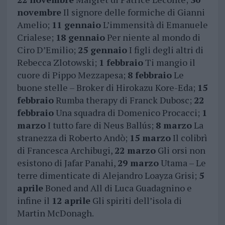
novembre
Il signore delle formiche di Gianni
Amelio;
11 gennaio
L’immensità di Emanuele
Crialese;
18 gennaio
Per niente al mondo di
Ciro D’Emilio;
25 gennaio
I figli degli altri di
Rebecca Zlotowski;
1 febbraio
Ti mangio il
cuore di Pippo Mezzapesa;
8 febbraio
Le
buone stelle – Broker di Hirokazu Kore-Eda;
15
febbraio
Rumba therapy di Franck Dubosc;
22
febbraio
Una squadra di Domenico Procacci;
1
marzo
I tutto fare di Neus Ballús;
8 marzo
La
stranezza di Roberto Andò;
15 marzo
Il colibrì
di Francesca Archibugi,
22 marzo
Gli orsi non
esistono di Jafar Panahi,
29 marzo
Utama – Le
terre dimenticate di Alejandro Loayza Grisi;
5
aprile
Boned and All di Luca Guadagnino e
infine il
12 aprile
Gli spiriti dell’isola di
Martin McDonagh.