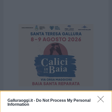
Vuoi rimuovere le pubblicità nazionali?
Galluraoggi.it -
Do Not Process My Personal
Information