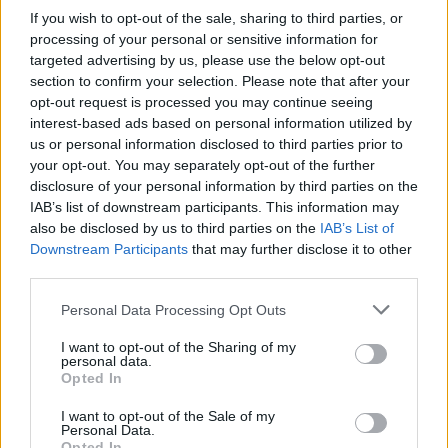
Puoi abbonarti a
soli € 1,10 al mese
If you wish to opt-out of the sale, sharing to third parties, or
cliccando
qui
processing of your personal or sensitive information for
targeted advertising by us, please use the below opt-out
Sei già abbonato?
section to confirm your selection. Please note that after your
opt-out request is processed you may continue seeing
interest-based ads based on personal information utilized by
Puoi effettuare l'accesso andando nella
us or personal information disclosed to third parties prior to
sezione
Login
dal menù del sito o
your opt-out. You may separately opt-out of the further
cliccando
qui
disclosure of your personal information by third parties on the
IAB’s list of downstream participants. This information may
also be disclosed by us to third parties on the
IAB’s List of
Downstream Participants
that may further disclose it to other
TEMI:
Cinema Olbia
Notizie Olbia
third parties.
Patrice Leconte
Please note that this website/app uses one or more Google
Personal Data Processing Opt Outs
services and may gather and store information including but
Notizie in tempo reale?
not limited to your visit or usage behaviour. You may click to
I want to opt-out of the Sharing of my
Entra nel canale telegram di
personal data.
grant or deny consent to Google and its third-party tags to
Opted In
GalluraOggi.it
use your data for below specified purposes in below Google
consent section.
I want to opt-out of the Sale of my
Personal Data.
Opted In