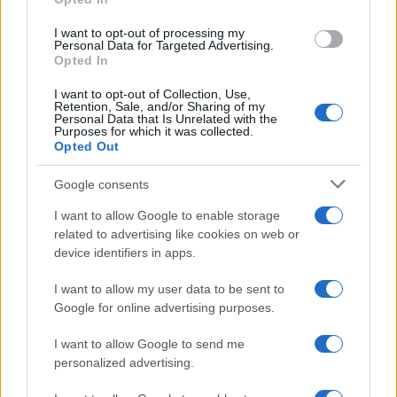
Inviaci le tue segnalazioni,
I want to opt-out of processing my
Personal Data for Targeted Advertising.
i tuoi video e le tue foto
Opted In
Su WhatsApp al numero +39
I want to opt-out of Collection, Use,
345 356 7512
Retention, Sale, and/or Sharing of my
Personal Data that Is Unrelated with the
Purposes for which it was collected.
Opted Out
Google consents
Ricevi le nostre ultime news
I want to allow Google to enable storage
related to advertising like cookies on web or
da
Google News
device identifiers in apps.
I want to allow my user data to be sent to
Google for online advertising purposes.
Condividi l'articolo
I want to allow Google to send me
F
T
Pi
W
S
personalized advertising.
a
w
n
h
h