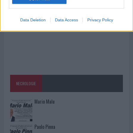
esplode la protesta
Data Deletion
Data Access
Privacy Policy
NECROLOGIE
Mario Malu
Paolo Pinna