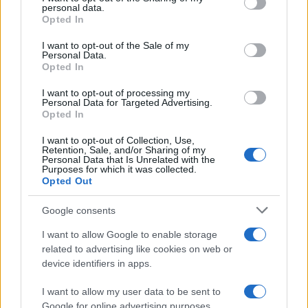
personal data.
grant or deny consent to Google and its third-party tags to
da
Google News
Opted In
use your data for below specified purposes in below Google
consent section.
I want to opt-out of the Sale of my
Personal Data.
Opted In
Condividi l'articolo
I want to opt-out of processing my
F
T
Pi
W
S
Personal Data for Targeted Advertising.
Opted In
a
w
n
h
h
ce
it
te
at
a
I want to opt-out of Collection, Use,
Articolo precedente
Retention, Sale, and/or Sharing of my
Personal Data that Is Unrelated with the
b
te
re
s
re
Prossimo articolo
Purposes for which it was collected.
Opted Out
o
r
st
A
o
p
Google consents
NOTIZIE RECENTI
k
p
I want to allow Google to enable storage
related to advertising like cookies on web or
Incendio nella notte a Olbia, a fuoco due furgoni
device identifiers in apps.
I want to allow my user data to be sent to
Google for online advertising purposes.