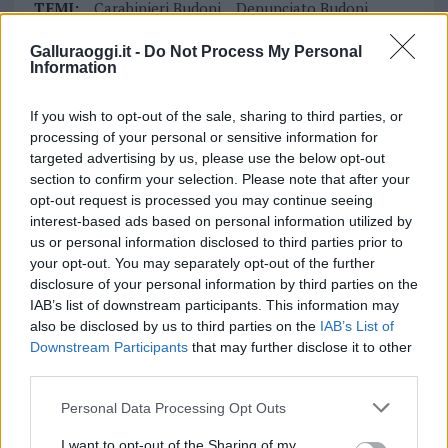
TEMI:
Carabinieri Budoni
Denunciato Budoni
Notizie Budoni
Reddito Di Cittadinanza
Galluraoggi.it -
Do Not Process My Personal
Information
Inviaci le tue segnalazioni,
i tuoi video e le tue foto
If you wish to opt-out of the sale, sharing to third parties, or
Su WhatsApp al numero +39
processing of your personal or sensitive information for
345 356 7512
targeted advertising by us, please use the below opt-out
section to confirm your selection. Please note that after your
opt-out request is processed you may continue seeing
interest-based ads based on personal information utilized by
us or personal information disclosed to third parties prior to
Notizie in tempo reale?
your opt-out. You may separately opt-out of the further
Entra nel canale telegram di
disclosure of your personal information by third parties on the
GalluraOggi.it
IAB’s list of downstream participants. This information may
also be disclosed by us to third parties on the
IAB’s List of
Downstream Participants
that may further disclose it to other
third parties.
Please note that this website/app uses one or more Google
Personal Data Processing Opt Outs
Ricevi le nostre ultime news
services and may gather and store information including but
not limited to your visit or usage behaviour. You may click to
I want to opt-out of the Sharing of my