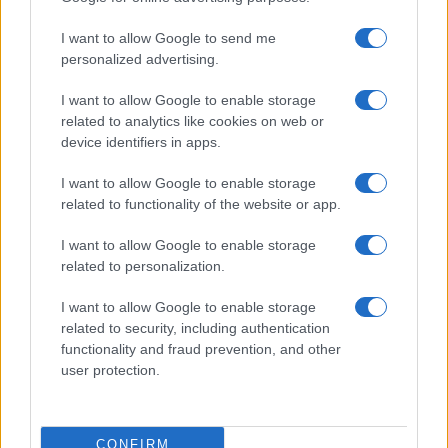
A fuoco un deposito con bombole, intervento dei
I want to allow Google to send me
vigili del fuoco a Rudalza
personalized advertising.
I want to allow Google to enable storage
Ristorante distrutto dalle fiamme a La
related to analytics like cookies on web or
Maddalena, incendio a Monti d’à rena
device identifiers in apps.
I want to allow Google to enable storage
Le previsioni meteo per il weekend a Olbia e in
related to functionality of the website or app.
Gallura
I want to allow Google to enable storage
related to personalization.
Michelle Hunziker in Gallura, bella anche dal
vivo: un amico vip svela come fa
I want to allow Google to enable storage
related to security, including authentication
functionality and fraud prevention, and other
Calangianus, dopo le polemiche il centro
user protection.
accoglienza minori chiude
Olbia, divieto di sosta contro spaccio e degrado:
CONFIRM