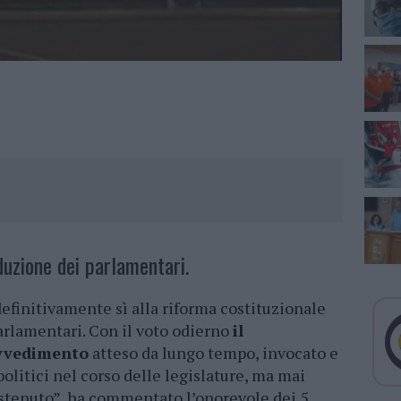
duzione dei parlamentari.
efinitivamente sì alla riforma costituzionale
arlamentari. Con il voto odierno
il
ovvedimento
atteso da lungo tempo, invocato e
olitici nel corso delle legislature, ma mai
tenuto”, ha commentato l’onorevole dei 5