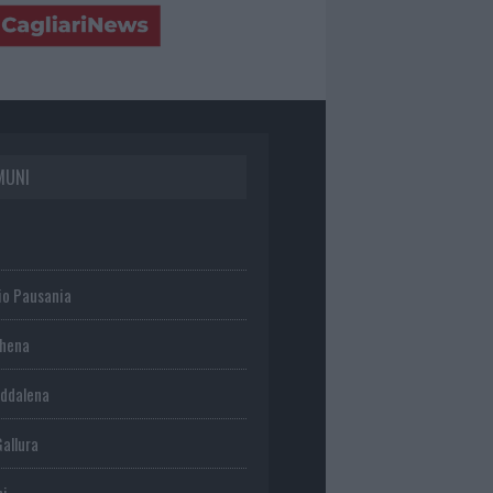
MUNI
io Pausania
chena
ddalena
Gallura