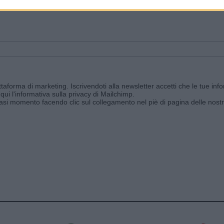
ggi e ricevi le nostre email periodiche contenenti le ultime notizie pubbli
aforma di marketing. Iscrivendoti alla newsletter accetti che le tue info
qui l'informativa sulla privacy di Mailchimp
.
siasi momento facendo clic sul collegamento nel piè di pagina delle nostr