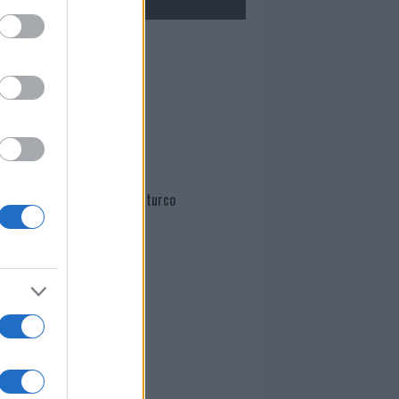
Mario Malu
Paolo Pinna
Martina Agostina Diturco
I nostri cari
I nostri cari