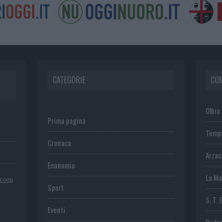
CATEGORIE
CO
Olbia
Prima pagina
Temp
Cronaca
Arza
Economia
La Ma
.com
Sport
S. T. 
Eventi