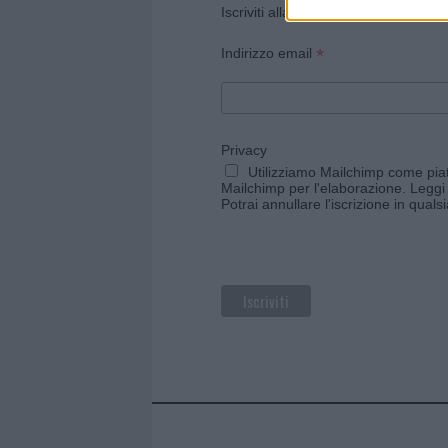
Iscriviti alla newsletter di Gallura O
*
Indirizzo email
Privacy
Utilizziamo Mailchimp come piatt
Mailchimp per l'elaborazione.
Leggi 
Potrai annullare l'iscrizione in qual