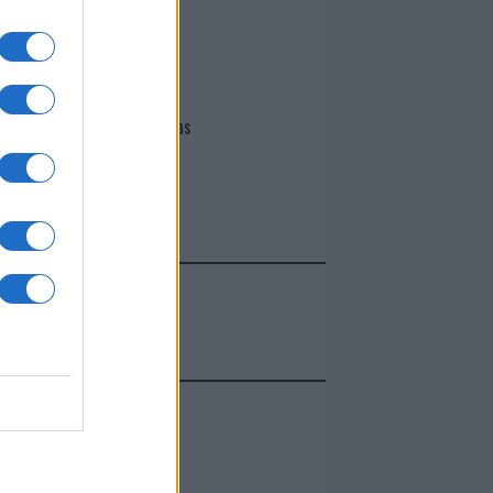
I nostri cari
Giovannimaria Cabras