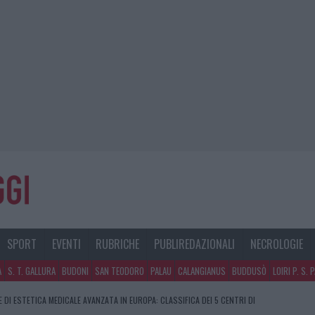
SPORT
EVENTI
RUBRICHE
PUBLIREDAZIONALI
NECROLOGIE
A
S. T. GALLURA
BUDONI
SAN TEODORO
PALAU
CALANGIANUS
BUDDUSÒ
LOIRI P. S. 
E DI ESTETICA MEDICALE AVANZATA IN EUROPA: CLASSIFICA DEI 5 CENTRI DI
PASQUALE ARRIVA IL CAMPO BASE: L’INAUGURAZIONE