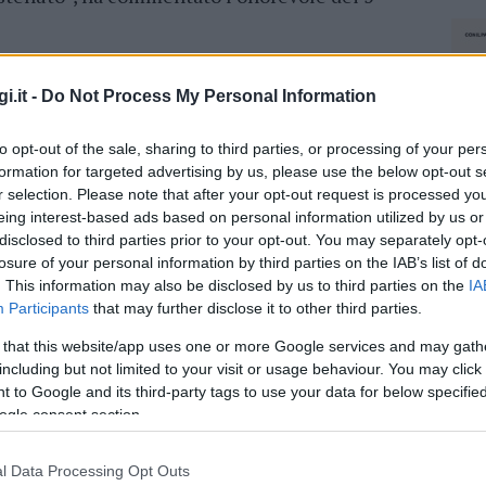
voro del MoVimento 5 Stelle, alla nostra
mollare, in molti non si sono
più potuti
i.it -
Do Not Process My Personal Information
ato la condivisione di quasi tutte le forze
to opt-out of the sale, sharing to third parties, or processing of your per
di Montecitorio”, afferma l’onorevole.
formation for targeted advertising by us, please use the below opt-out s
r selection. Please note that after your opt-out request is processed y
ne anche il deputato di Olbia Nardo Marino. “Il
eing interest-based ads based on personal information utilized by us or
sale al 1983. Oggi, 8 ottobre 2019, il taglio dei
disclosed to third parties prior to your opt-out. You may separately opt-
tato più eclatante sta nei numeri della
losure of your personal information by third parties on the IAB’s list of
Stelle ha vinto una grande battaglia”,
. This information may also be disclosed by us to third parties on the
IA
Participants
that may further disclose it to other third parties.
 that this website/app uses one or more Google services and may gath
including but not limited to your visit or usage behaviour. You may click 
azionali?
 to Google and its third-party tags to use your data for below specifi
ogle consent section.
 mese
cliccando
qui
l Data Processing Opt Outs
NEC