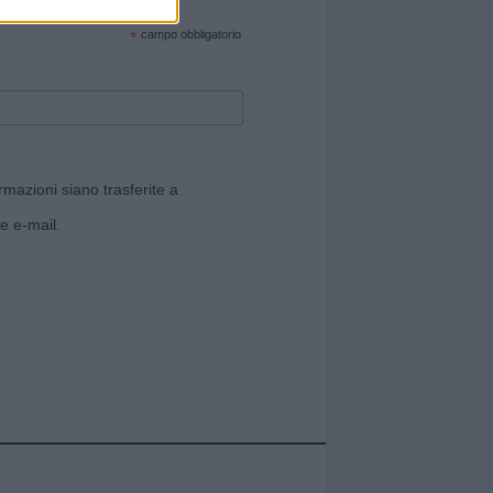
cate sul sito web!
*
campo obbligatorio
rmazioni siano trasferite a
e e-mail.