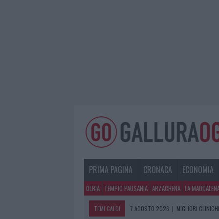
PRIMA PAGINA
CRONACA
ECONOMIA
OLBIA
TEMPIO PAUSANIA
ARZACHENA
LA MADDALEN
TEMI CALDI
7 AGOSTO 2026
|
MIGLIORI CLINICH
6 AGOSTO 2026
|
INCENDI, A SAN 