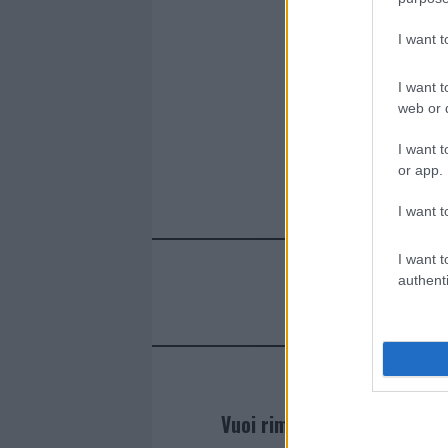
I want 
I want t
web or d
I want t
or app.
I want t
I want t
authenti
Vuoi rimanere sempre agg