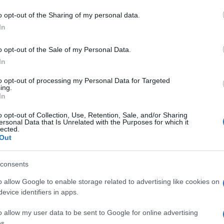
o opt-out of the Sharing of my personal data.
In
do nella sezione
Login
dal menù del sito o
o opt-out of the Sale of my Personal Data.
In
to opt-out of processing my Personal Data for Targeted
ing.
In
o opt-out of Collection, Use, Retention, Sale, and/or Sharing
ersonal Data that Is Unrelated with the Purposes for which it
lected.
Out
dente
Prossimo articolo
consents
o allow Google to enable storage related to advertising like cookies on
evice identifiers in apps.
o allow my user data to be sent to Google for online advertising
s.