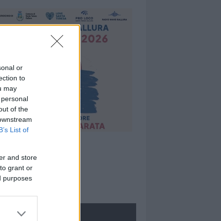
sonal or
ection to
ou may
 personal
out of the
 downstream
B’s List of
er and store
to grant or
ed purposes
ROLOGIE