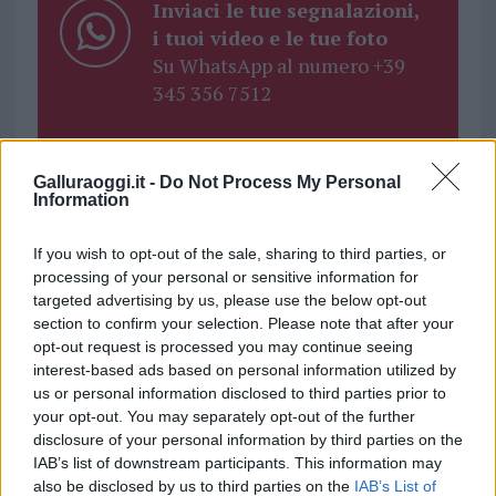
Inviaci le tue segnalazioni,
i tuoi video e le tue foto
Su WhatsApp al numero +39
345 356 7512
Galluraoggi.it -
Do Not Process My Personal
Information
Ricevi le nostre ultime news
If you wish to opt-out of the sale, sharing to third parties, or
processing of your personal or sensitive information for
da
Google News
targeted advertising by us, please use the below opt-out
section to confirm your selection. Please note that after your
opt-out request is processed you may continue seeing
Condividi l'articolo
interest-based ads based on personal information utilized by
us or personal information disclosed to third parties prior to
F
T
Pi
W
S
your opt-out. You may separately opt-out of the further
a
w
n
h
h
disclosure of your personal information by third parties on the
IAB’s list of downstream participants. This information may
ce
it
te
at
a
also be disclosed by us to third parties on the
IAB’s List of
Articolo precedente