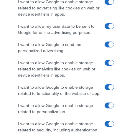
I want to allow Google to enable storage
related to advertising like cookies on web or
device identifiers in apps.
Olbia, le previsioni meteo per lunedì 10 agosto
2026
I want to allow my user data to be sent to
Google for online advertising purposes.
Le ultime offerte di lavoro a Olbia e in Gallura
I want to allow Google to send me
personalized advertising.
I want to allow Google to enable storage
Cumuli di rifiuti a Santa Teresa Gallura, la
related to analytics like cookies on web or
segnalazione dei residenti
device identifiers in apps.
I want to allow Google to enable storage
related to functionality of the website or app.
I want to allow Google to enable storage
related to personalization.
I want to allow Google to enable storage
related to security, including authentication