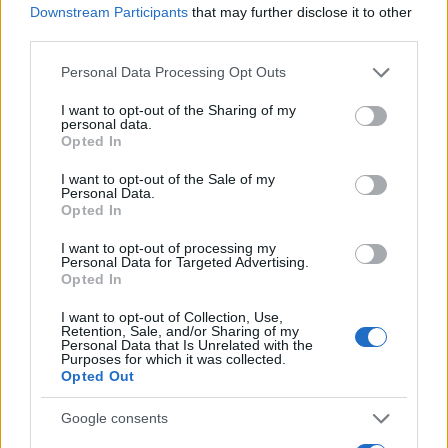
b
te
re
s
re
Downstream Participants
that may further disclose it to other
Prossimo articolo
third parties.
o
r
st
A
Please note that this website/app uses one or more Google
Personal Data Processing Opt Outs
o
p
services and may gather and store information including but
NOTIZIE RECENTI
k
p
not limited to your visit or usage behaviour. You may click to
I want to opt-out of the Sharing of my
personal data.
grant or deny consent to Google and its third-party tags to
Opted In
use your data for below specified purposes in below Google
Auto prende fuoco sulla strada statale 125 a
consent section.
I want to opt-out of the Sale of my
Olbia, cosa è successo
Personal Data.
Opted In
Incidente sulla 125 a Olbia, due auto coinvolte:
I want to opt-out of processing my
Personal Data for Targeted Advertising.
danni ingenti
Opted In
I want to opt-out of Collection, Use,
Auto finisce contro un muretto, un ferito ad
Retention, Sale, and/or Sharing of my
Personal Data that Is Unrelated with the
Arzachena
Purposes for which it was collected.
Opted Out
Incidente a Baia Sardinia, scontro tra auto e
Google consents
moto: un ferito