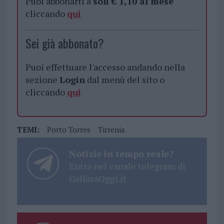
Puoi abbonarti a
soli € 1,10 al mese
cliccando
qui
Sei già abbonato?
Puoi effettuare l'accesso andando nella
sezione
Login
dal menù del sito o
cliccando
qui
TEMI:
Porto Torres
Tirrenia
Notizie in tempo reale?
Entra nel canale telegram di
GalluraOggi.it