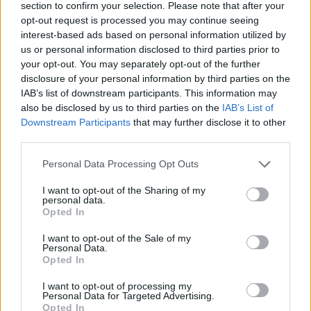
section to confirm your selection. Please note that after your
opt-out request is processed you may continue seeing
interest-based ads based on personal information utilized by
us or personal information disclosed to third parties prior to
Ricevi le nostre ultime news
your opt-out. You may separately opt-out of the further
disclosure of your personal information by third parties on the
da
Google News
IAB’s list of downstream participants. This information may
also be disclosed by us to third parties on the
IAB’s List of
Downstream Participants
that may further disclose it to other
third parties.
Condividi l'articolo
Please note that this website/app uses one or more Google
Personal Data Processing Opt Outs
F
T
Pi
W
S
services and may gather and store information including but
not limited to your visit or usage behaviour. You may click to
I want to opt-out of the Sharing of my
a
w
n
h
h
personal data.
grant or deny consent to Google and its third-party tags to
Opted In
ce
it
te
at
a
use your data for below specified purposes in below Google
Articolo precedente
consent section.
b
te
re
s
re
I want to opt-out of the Sale of my
Prossimo articolo
Personal Data.
o
r
st
A
Opted In
o
p
I want to opt-out of processing my
Personal Data for Targeted Advertising.
NOTIZIE RECENTI
k
p
Opted In