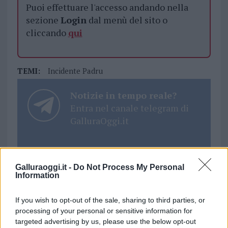
Puoi effettuare l'accesso andando nella
sezione
Login
dal menù del sito o
cliccando
qui
TEMI:
Incidente Padru
Notizie in tempo reale?
Entra nel canale telegram di
GalluraOggi.it
Galluraoggi.it -
Do Not Process My Personal
Inviaci le tue segnalazioni,
Information
i tuoi video e le tue foto
Su WhatsApp al numero +39
If you wish to opt-out of the sale, sharing to third parties, or
345 356 7512
processing of your personal or sensitive information for
targeted advertising by us, please use the below opt-out