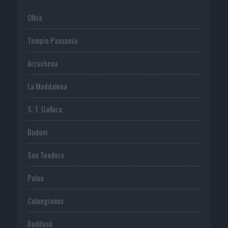
Olbia
Tempio Pausania
Arzachena
La Maddalena
S. T. Gallura
Budoni
San Teodoro
Palau
Calangianus
Buddusò