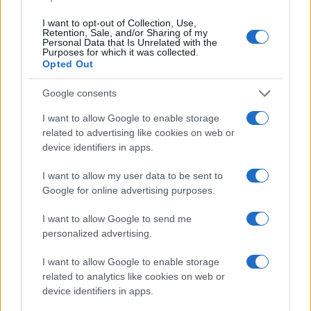
I want to opt-out of Collection, Use,
Jovanotti, Gabry Ponte e Alfa: Olbia ombelico del
Retention, Sale, and/or Sharing of my
Personal Data that Is Unrelated with the
mondo per una notte
Purposes for which it was collected.
Opted Out
Giorgia Meloni a La Maddalena, la vicesindaco:
Google consents
“Orgoglio e discrezione per visita privata̶…
I want to allow Google to enable storage
related to advertising like cookies on web or
Incendio nella notte a Olbia, a fuoco due furgoni
device identifiers in apps.
I want to allow my user data to be sent to
Google for online advertising purposes.
A fuoco un deposito con bombole, intervento dei
I want to allow Google to send me
vigili del fuoco a Rudalza
personalized advertising.
I want to allow Google to enable storage
Ristorante distrutto dalle fiamme a La
related to analytics like cookies on web or
Maddalena, incendio a Monti d’à rena
device identifiers in apps.