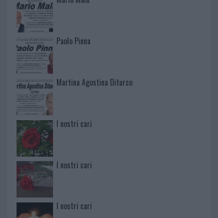
Paolo Pinna
Martina Agostina Diturco
I nostri cari
I nostri cari
I nostri cari