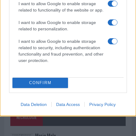
I want to allow Google to enable storage
Le previsioni meteo per il weekend a Olbia e in
related to functionality of the website or app.
Gallura
I want to allow Google to enable storage
related to personalization.
Michelle Hunziker in Gallura, bella anche dal
vivo: un amico vip svela come fa
I want to allow Google to enable storage
related to security, including authentication
functionality and fraud prevention, and other
user protection.
CONFIRM
Data Deletion
Data Access
Privacy Policy
NECROLOGIE
Mario Malu