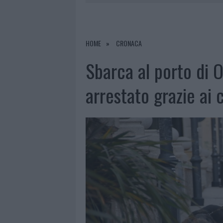
6 AGOSTO 2026
|
METEO OLBIA 7 A
6 AGOSTO 2026
|
INCENDI, A SAN PASQUALE ARRIV
6 AGOSTO 2026
|
ANDREA MURA CONQUISTA PALAU
HOME
CRONACA
6 AGOSTO 2026
|
CALANGIANUS, ALLARME SUL CENT
Sbarca al porto di O
arrestato grazie ai 