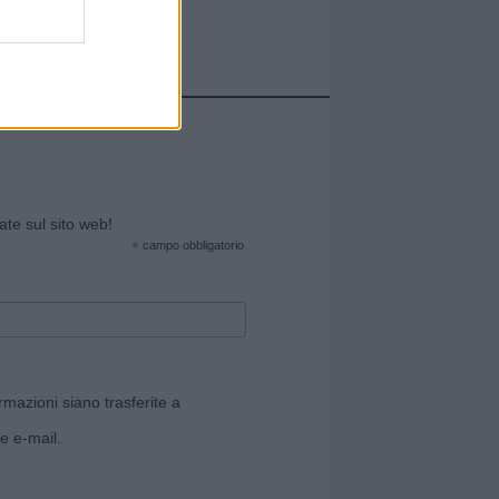
cate sul sito web!
*
campo obbligatorio
rmazioni siano trasferite a
e e-mail.