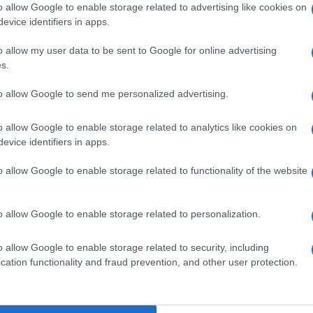
o allow Google to enable storage related to advertising like cookies on
evice identifiers in apps.
do nella sezione
Login
dal menù del sito o
o allow my user data to be sent to Google for online advertising
s.
to allow Google to send me personalized advertising.
za Di Olbia
Ovuli Eroina Olbia
o allow Google to enable storage related to analytics like cookies on
evice identifiers in apps.
o allow Google to enable storage related to functionality of the website
o allow Google to enable storage related to personalization.
dente
Prossimo articolo
o allow Google to enable storage related to security, including
cation functionality and fraud prevention, and other user protection.