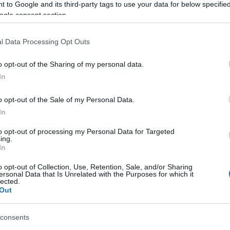
ta tagliata ed immessa sul mercato, avrebbe
 to Google and its third-party tags to use your data for below specifi
ogle consent section.
.
raffico di sostanze stupefacenti e, una volta
l Data Processing Opt Outs
verrà tradotto presso il carcere di Nuchis.
n più ampio programma di controllo e
o opt-out of the Sharing of my personal data.
In
ei principali punti di accesso del nord Sardegna,
l’
ennesima identificazione ed il
o opt-out of the Sale of my Personal Data.
i dediti al narcotraffico
, erroneamente
In
trolli mescolandosi allo sbarco con l’aumento
to opt-out of processing my Personal Data for Targeted
ing.
In
o opt-out of Collection, Use, Retention, Sale, and/or Sharing
ersonal Data that Is Unrelated with the Purposes for which it
lected.
azionali?
Out
 mese
cliccando
qui
consents