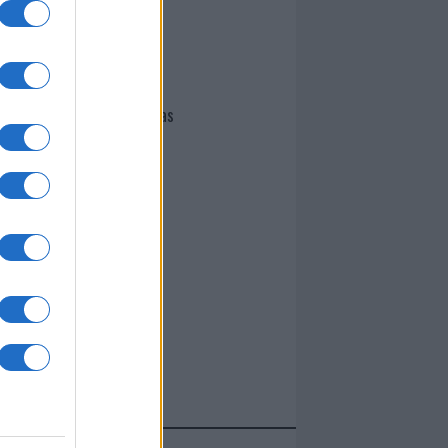
I nostri cari
Giovannimaria Cabras