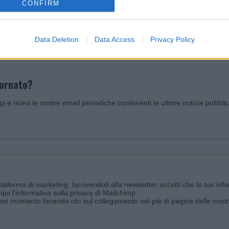
CONFIRM
Invia un Comunicato Stampa
|
Pubblicità
|
Segnala
Data Deletion
Data Access
Privacy Policy
iornato?
ggi e ricevi le nostre email periodiche contenenti le ultime notizie pubbli
aforma di marketing. Iscrivendoti alla newsletter accetti che le tue info
qui l'informativa sulla privacy di Mailchimp
.
siasi momento facendo clic sul collegamento nel piè di pagina delle nostr