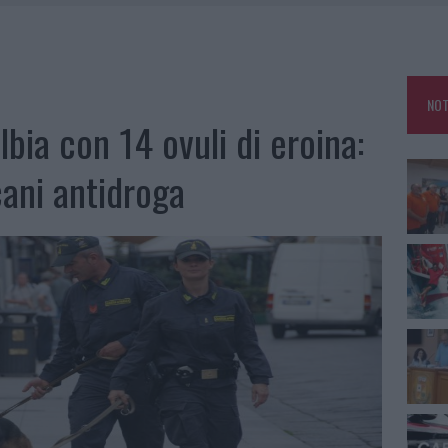
GOSTO, SOLE E CALDO TORNANO PROTAGONISTI
A IL CAMPO BASE: L’INAUGURAZIONE
: GRANDE PARTECIPAZIONE PER IL SUO RACCONTO
NOT
RO ACCOGLIENZA MINORI, ALBIERI: “EPISODI GRAVISSIMI”
lbia con 14 ovuli di eroina:
cani antidroga