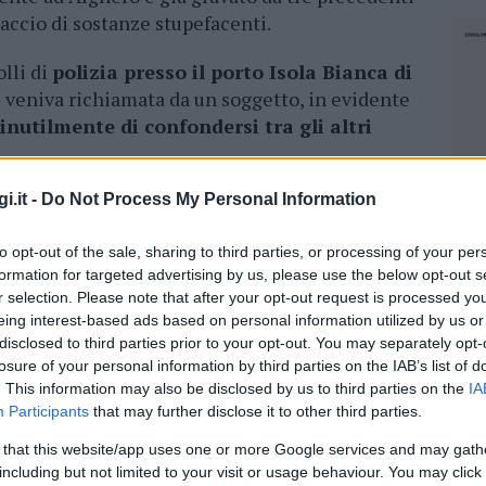
paccio di sostanze stupefacenti.
olli di
polizia presso il porto Isola Bianca di
 veniva richiamata da un soggetto, in evidente
inutilmente di confondersi tra gli altri
estrati nella ricerca di sostanze stupefacenti e
i.it -
Do Not Process My Personal Information
eggeri, hanno
segnalato senza esitazione il
to opt-out of the sale, sharing to third parties, or processing of your per
tra gli sbarchi pedonali dalla motonave
formation for targeted advertising by us, please use the below opt-out s
r selection. Please note that after your opt-out request is processed y
eing interest-based ads based on personal information utilized by us or
a spinto gli operanti a condurre ulteriori
disclosed to third parties prior to your opt-out. You may separately opt-
uomo presso la locale struttura ospedaliera
losure of your personal information by third parties on the IAB’s list of
menti medici, sono stati
individuati 14 “corpi
. This information may also be disclosed by us to third parties on the
IA
ti dallo stesso.
Gli ovuli di polvere chiara
Participants
that may further disclose it to other third parties.
dotazione ai militari, sono risultati poi
 that this website/app uses one or more Google services and may gath
ualità avente un peso complessivo di circa
including but not limited to your visit or usage behaviour. You may click 
NEC