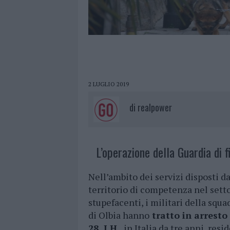
2 LUGLIO 2019
di
realpower
L’operazione della Guardia di f
Nell’ambito dei servizi disposti da
territorio di competenza nel setto
stupefacenti, i militari della squa
di Olbia hanno
tratto in arresto
28, J.H.
, in Italia da tre anni, re