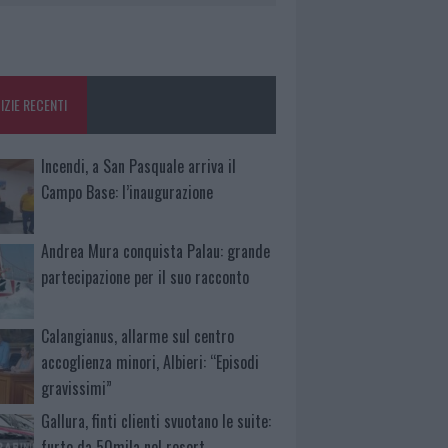
IZIE RECENTI
Incendi, a San Pasquale arriva il
Campo Base: l’inaugurazione
Andrea Mura conquista Palau: grande
partecipazione per il suo racconto
Calangianus, allarme sul centro
accoglienza minori, Albieri: “Episodi
gravissimi”
Gallura, finti clienti svuotano le suite:
furto da 50mila nel resort