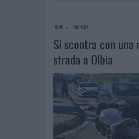
6 AGOSTO 2026
|
METEO OLBIA 7 AGOSTO, SOLE 
6 AGOSTO 2026
|
INCENDI, A SAN PASQUALE ARRIV
6 AGOSTO 2026
|
ANDREA MURA CONQUISTA PALAU
HOME
CRONACA
6 AGOSTO 2026
|
CALANGIANUS, ALLARME SUL CENT
Si scontra con una 
strada a Olbia