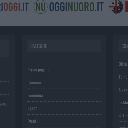
CATEGORIE
CO
Olbia
Prima pagina
Temp
Cronaca
Arza
Economia
La Ma
.com
Sport
S. T. 
Eventi