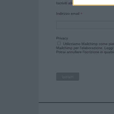
Iscriviti alla newsletter di Gallura O
*
Indirizzo email
Privacy
Utilizziamo Mailchimp come piatt
Mailchimp per l'elaborazione.
Leggi 
Potrai annullare l'iscrizione in qual