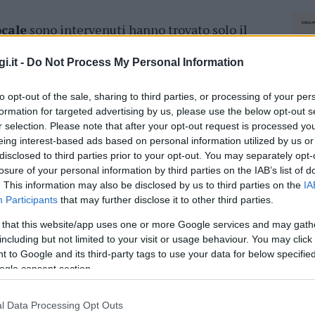
ocale
sono intervenuti hanno trovato solo il
uto, ha deciso di
far perdere le sue tracce.
i.it -
Do Not Process My Personal Information
urato delle condizioni del centauro o abbia
corso le indagini per individuare il pirata della
to opt-out of the sale, sharing to third parties, or processing of your per
 fuga. Non è escluso che avesse qualche
formation for targeted advertising by us, please use the below opt-out s
assicurazione
, ma con la fuga può solo
r selection. Please note that after your opt-out request is processed y
eing interest-based ads based on personal information utilized by us or
disclosed to third parties prior to your opt-out. You may separately opt-
cidente in via Piro a Olbia, danni a tre
losure of your personal information by third parties on the IAB’s list of
. This information may also be disclosed by us to third parties on the
IA
Participants
that may further disclose it to other third parties.
he di gestire la viabilità nella zona di
via
 that this website/app uses one or more Google services and may gath
nti effettuava i rilievi per accertare la
including but not limited to your visit or usage behaviour. You may click 
 to Google and its third-party tags to use your data for below specifi
onsabilità tra automobilista e centauro.
In
ogle consent section.
radali hanno una frequenza praticamente
tociclisti coinvolti. L e forze dell’ordine
l Data Processing Opt Outs
NEC
attenzione alla guida.