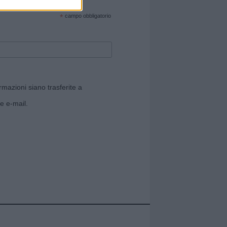
cate sul sito web!
*
campo obbligatorio
rmazioni siano trasferite a
e e-mail.