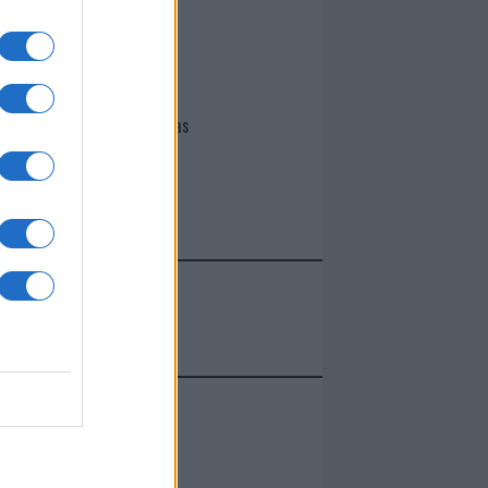
I nostri cari
Giovannimaria Cabras