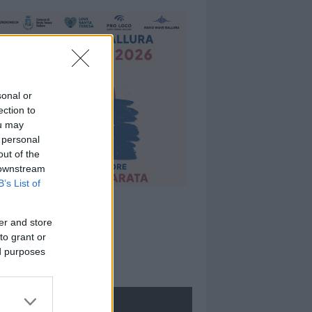
sonal or
ection to
ou may
 personal
out of the
 downstream
B’s List of
er and store
to grant or
ed purposes
ROLOGIE