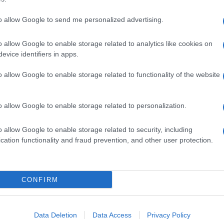
to allow Google to send me personalized advertising.
dente
Prossimo articolo
o allow Google to enable storage related to analytics like cookies on
evice identifiers in apps.
o allow Google to enable storage related to functionality of the website
o allow Google to enable storage related to personalization.
o allow Google to enable storage related to security, including
cation functionality and fraud prevention, and other user protection.
Invia un Comunicato Stampa
|
Pubblicità
|
Segnala
CONFIRM
iornato?
Data Deletion
Data Access
Privacy Policy