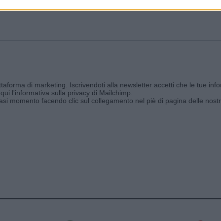
ggi e ricevi le nostre email periodiche contenenti le ultime notizie pubbli
aforma di marketing. Iscrivendoti alla newsletter accetti che le tue info
qui l'informativa sulla privacy di Mailchimp
.
siasi momento facendo clic sul collegamento nel piè di pagina delle nostr