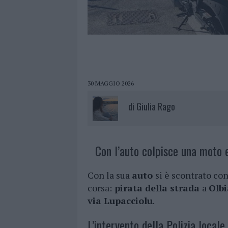
30 MAGGIO 2026
di
Giulia Rago
Con l’auto colpisce una moto e
Con la sua
auto
si è scontrato co
corsa:
pirata della strada
a
Olbi
via Lupacciolu
.
L’intervento della Polizia locale