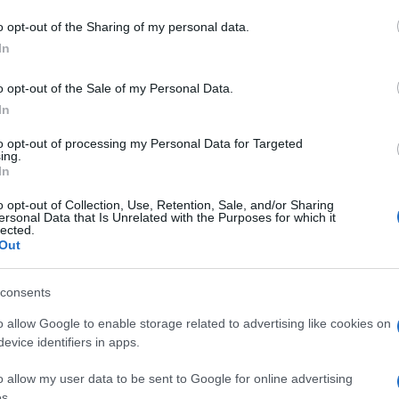
o opt-out of the Sharing of my personal data.
azionali?
In
o opt-out of the Sale of my Personal Data.
 mese
cliccando
qui
In
to opt-out of processing my Personal Data for Targeted
ing.
In
do nella sezione
Login
dal menù del sito o
o opt-out of Collection, Use, Retention, Sale, and/or Sharing
ersonal Data that Is Unrelated with the Purposes for which it
lected.
Out
Notizie Olbia
Notizie Sardegna
consents
o allow Google to enable storage related to advertising like cookies on
evice identifiers in apps.
o allow my user data to be sent to Google for online advertising
s.