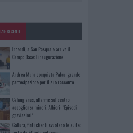
IZIE RECENTI
Incendi, a San Pasquale arriva il
Campo Base: l’inaugurazione
Andrea Mura conquista Palau: grande
partecipazione per il suo racconto
Calangianus, allarme sul centro
accoglienza minori, Albieri: “Episodi
gravissimi”
Gallura, finti clienti svuotano le suite:
furto da 50mila nel resort