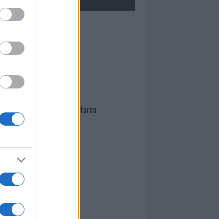
Mario Malu
Paolo Pinna
Martina Agostina Diturco
I nostri cari
I nostri cari