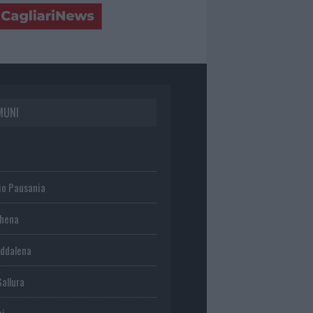
MUNI
io Pausania
chena
ddalena
Gallura