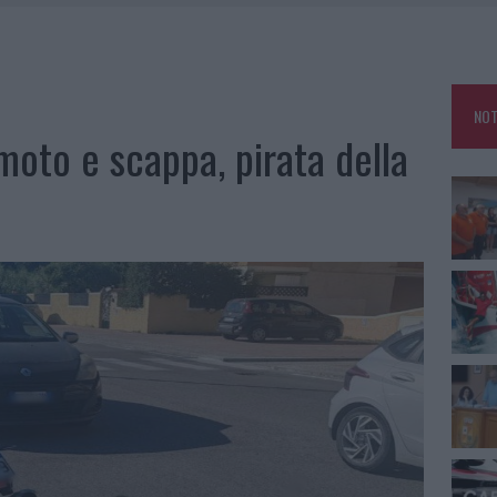
E CALDO TORNANO PROTAGONISTI
A IL CAMPO BASE: L’INAUGURAZIONE
: GRANDE PARTECIPAZIONE PER IL SUO RACCONTO
NOT
RO ACCOGLIENZA MINORI, ALBIERI: “EPISODI GRAVISSIMI”
moto e scappa, pirata della