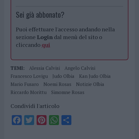
Sei già abbonato?
Puoi effettuare l'accesso andando nella
sezione
Login
dal menù del sito o
cliccando
qui
TEMI:
Alessia Calvisi
Angelo Calvisi
Francesco Lovigu
Judo Olbia
Kan Judo Olbia
Mario Fusaro
Noemi Rosas
Notizie Olbia
Riccardo Morittu
Simomne Rosas
Condividi l'articolo
F
T
Pi
W
S
a
w
n
h
h