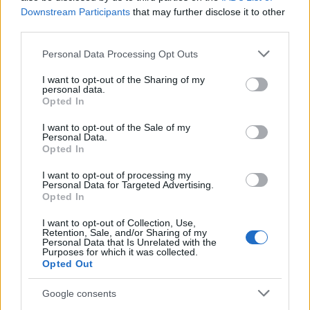
partecipazione per il suo racconto
Downstream Participants
that may further disclose it to other
third parties.
Calangianus, allarme sul centro accoglienza
Please note that this website/app uses one or more Google
Personal Data Processing Opt Outs
minori, Albieri: “Episodi gravissimi”
services and may gather and store information including but
not limited to your visit or usage behaviour. You may click to
I want to opt-out of the Sharing of my
personal data.
grant or deny consent to Google and its third-party tags to
Opted In
Gallura, finti clienti svuotano le suite: furto da
use your data for below specified purposes in below Google
50mila nel resort
consent section.
I want to opt-out of the Sale of my
Personal Data.
Opted In
Meteo Olbia 7 agosto, sole e caldo tornano
I want to opt-out of processing my
protagonisti
Personal Data for Targeted Advertising.
Opted In
I want to opt-out of Collection, Use,
Retention, Sale, and/or Sharing of my
Personal Data that Is Unrelated with the
Purposes for which it was collected.
Opted Out
Google consents