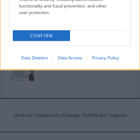
I nostri cari
functionality and fraud prevention, and other
user protection.
I nostri cari
CONFIRM
Data Deletion
Data Access
Privacy Policy
Giovannimaria Cabras
Invia un Comunicato Stampa
|
Pubblicità
|
Segnala