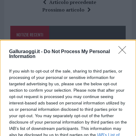
ce
it
te
at
a
Articolo precedente
b
te
re
s
re
Prossimo articolo
o
r
st
A
o
p
NOTIZIE RECENTI
k
p
Galluraoggi.it -
Do Not Process My Personal
Controlli all’aeroporto di Olbia, sequestrati
Information
caviale e sabbia rubata
If you wish to opt-out of the sale, sharing to third parties, or
processing of your personal or sensitive information for
Migliori cliniche di estetica medicale avanzata
targeted advertising by us, please use the below opt-out
in Europa: classifica dei 5 centri di riferimento
section to confirm your selection. Please note that after your
pe…
opt-out request is processed you may continue seeing
interest-based ads based on personal information utilized by
Incendi, a San Pasquale arriva il Campo Base:
us or personal information disclosed to third parties prior to
l’inaugurazione
your opt-out. You may separately opt-out of the further
disclosure of your personal information by third parties on the
IAB’s list of downstream participants. This information may
Andrea Mura conquista Palau: grande
also be disclosed by us to third parties on the
IAB’s List of