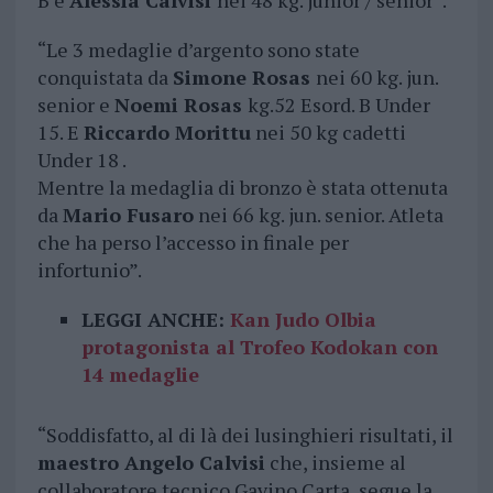
B e
Alessia Calvisi
nei 48 kg. junior / senior”.
“Le 3 medaglie d’argento sono state
conquistata da
Simone Rosas
nei 60 kg. jun.
senior e
Noemi Rosas
kg.52 Esord. B Under
15. E
Riccardo Morittu
nei 50 kg cadetti
Under 18 .
Mentre la medaglia di bronzo è stata ottenuta
da
Mario Fusaro
nei 66 kg. jun. senior. Atleta
che ha perso l’accesso in finale per
infortunio”.
LEGGI ANCHE:
Kan Judo Olbia
protagonista al Trofeo Kodokan con
14 medaglie
“Soddisfatto, al di là dei lusinghieri risultati, il
maestro Angelo Calvisi
che, insieme al
collaboratore tecnico Gavino Carta, segue la