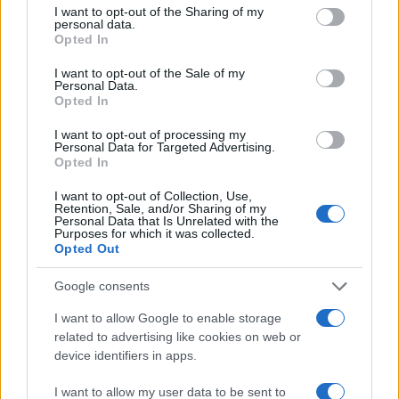
not limited to your visit or usage behaviour. You may click to
I want to opt-out of the Sharing of my
personal data.
grant or deny consent to Google and its third-party tags to
TEMI:
Notizie Arzachena
Notizie Gallura
Opted In
use your data for below specified purposes in below Google
Notizie Olbia
Notizie Sardegna
consent section.
I want to opt-out of the Sale of my
Personal Data.
Notizie in tempo reale?
Opted In
Entra nel canale telegram di
I want to opt-out of processing my
GalluraOggi.it
Personal Data for Targeted Advertising.
Opted In
I want to opt-out of Collection, Use,
Retention, Sale, and/or Sharing of my
Personal Data that Is Unrelated with the
Inviaci le tue segnalazioni,
Purposes for which it was collected.
Opted Out
i tuoi video e le tue foto
Su WhatsApp al numero +39
Google consents
345 356 7512
I want to allow Google to enable storage
related to advertising like cookies on web or
device identifiers in apps.
I want to allow my user data to be sent to