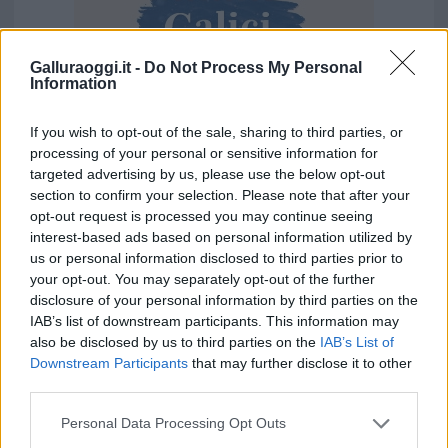
Galluraoggi.it -
Do Not Process My Personal
Information
If you wish to opt-out of the sale, sharing to third parties, or
processing of your personal or sensitive information for
Vuoi rimuovere le pubblicità nazionali?
targeted advertising by us, please use the below opt-out
section to confirm your selection. Please note that after your
opt-out request is processed you may continue seeing
Puoi abbonarti a
soli € 1,10 al mese
interest-based ads based on personal information utilized by
cliccando
qui
us or personal information disclosed to third parties prior to
your opt-out. You may separately opt-out of the further
disclosure of your personal information by third parties on the
Sei già abbonato?
IAB’s list of downstream participants. This information may
also be disclosed by us to third parties on the
IAB’s List of
Puoi effettuare l'accesso andando nella
Downstream Participants
that may further disclose it to other
sezione
Login
dal menù del sito o
third parties.
cliccando
qui
Please note that this website/app uses one or more Google
Personal Data Processing Opt Outs
services and may gather and store information including but