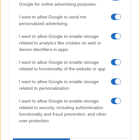
Ricevi le nostre ultime news
Google for online advertising purposes.
I want to allow Google to send me
da
Google News
personalized advertising.
I want to allow Google to enable storage
Condividi l'articolo
related to analytics like cookies on web or
device identifiers in apps.
F
T
Pi
W
S
I want to allow Google to enable storage
a
w
n
h
h
related to functionality of the website or app.
ce
it
te
at
a
Articolo precedente
I want to allow Google to enable storage
b
te
re
s
re
Prossimo articolo
related to personalization.
o
r
st
A
I want to allow Google to enable storage
o
p
related to security, including authentication
NOTIZIE RECENTI
k
p
functionality and fraud prevention, and other
user protection.
Incidente sulla strada provinciale ad Arzachena,
un ferito