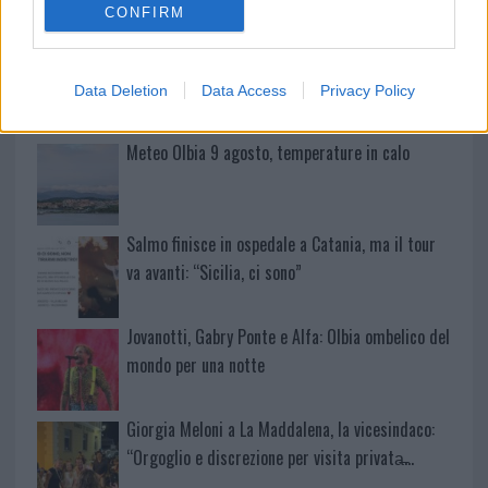
CONFIRM
Sangue, musica e solidarietà con Avis Olbia al
Delta Center
Data Deletion
Data Access
Privacy Policy
Meteo Olbia 9 agosto, temperature in calo
Salmo finisce in ospedale a Catania, ma il tour
va avanti: “Sicilia, ci sono”
Jovanotti, Gabry Ponte e Alfa: Olbia ombelico del
mondo per una notte
Giorgia Meloni a La Maddalena, la vicesindaco:
“Orgoglio e discrezione per visita privata̶…