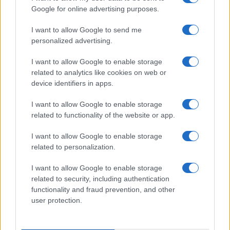
Google for online advertising purposes.
I want to allow Google to send me
personalized advertising.
I want to allow Google to enable storage
related to analytics like cookies on web or
device identifiers in apps.
Invia un Comunicato Stampa
|
Pubblicità
|
Segnala
I want to allow Google to enable storage
related to functionality of the website or app.
I want to allow Google to enable storage
related to personalization.
Vuoi rimanere sempre aggiornato?
I want to allow Google to enable storage
Iscriviti alla newsletter di Gallura Oggi e ricevi le nostre
related to security, including authentication
email periodiche contenenti le ultime notizie pubblicate
functionality and fraud prevention, and other
sul sito web!
user protection.
*
campo obbligatorio
*
Indirizzo email