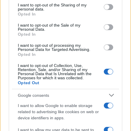
Paolo Pinna
not limited to your visit or usage behaviour. You may click to
I want to opt-out of the Sharing of my
personal data.
grant or deny consent to Google and its third-party tags to
Opted In
use your data for below specified purposes in below Google
consent section.
I want to opt-out of the Sale of my
Martina Agostina Diturco
Personal Data.
Opted In
I want to opt-out of processing my
Personal Data for Targeted Advertising.
I nostri cari
Opted In
I want to opt-out of Collection, Use,
Retention, Sale, and/or Sharing of my
Personal Data that Is Unrelated with the
Purposes for which it was collected.
I nostri cari
Opted Out
Google consents
I nostri cari
I want to allow Google to enable storage
related to advertising like cookies on web or
device identifiers in apps.
Giovannimaria Cabras
I want to allow my user data to be sent to