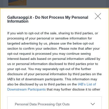
Migliori cliniche di estetica medicale avanzata
in Europa: classifica dei 5 centri di riferimento
Galluraoggi.it -
Do Not Process My Personal
Information
pe…
If you wish to opt-out of the sale, sharing to third parties, or
processing of your personal or sensitive information for
targeted advertising by us, please use the below opt-out
section to confirm your selection. Please note that after your
opt-out request is processed you may continue seeing
interest-based ads based on personal information utilized by
us or personal information disclosed to third parties prior to
your opt-out. You may separately opt-out of the further
disclosure of your personal information by third parties on the
NECROLOGIE
IAB’s list of downstream participants. This information may
also be disclosed by us to third parties on the
IAB’s List of
Downstream Participants
that may further disclose it to other
Mario Malu
third parties.
Please note that this website/app uses one or more Google
Personal Data Processing Opt Outs
services and may gather and store information including but