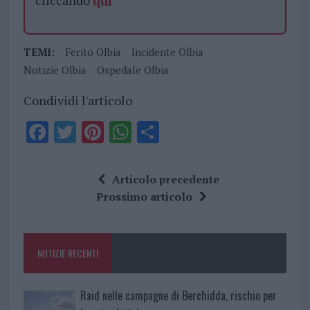
cliccando
qui
TEMI:
Ferito Olbia
Incidente Olbia
Notizie Olbia
Ospedale Olbia
Condividi l'articolo
F
T
Pi
W
S
a
w
n
h
h
ce
it
te
at
a
Articolo precedente
b
te
re
s
re
Prossimo articolo
o
r
st
A
o
p
NOTIZIE RECENTI
k
p
Raid nelle campagne di Berchidda, rischio per