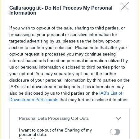
Galluraoggi.it -
Do Not Process My Personal
Inviaci le tue segnalazioni,
Information
i tuoi video e le tue foto
Su WhatsApp al numero +39
If you wish to opt-out of the sale, sharing to third parties, or
345 356 7512
processing of your personal or sensitive information for
targeted advertising by us, please use the below opt-out
section to confirm your selection. Please note that after your
opt-out request is processed you may continue seeing
interest-based ads based on personal information utilized by
Notizie in tempo reale?
us or personal information disclosed to third parties prior to
Entra nel canale telegram di
your opt-out. You may separately opt-out of the further
GalluraOggi.it
disclosure of your personal information by third parties on the
IAB’s list of downstream participants. This information may
also be disclosed by us to third parties on the
IAB’s List of
Downstream Participants
that may further disclose it to other
third parties.
Ricevi le nostre ultime news
Please note that this website/app uses one or more Google
Personal Data Processing Opt Outs
services and may gather and store information including but
not limited to your visit or usage behaviour. You may click to
I want to opt-out of the Sharing of my
da
Google News
personal data.
grant or deny consent to Google and its third-party tags to