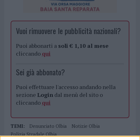
Vuoi rimuovere le pubblicità nazionali?
Puoi abbonarti a
soli € 1,10 al mese
cliccando
qui
Sei già abbonato?
Puoi effettuare l'accesso andando nella
sezione
Login
dal menù del sito o
cliccando
qui
TEMI:
Denunciato Olbia
Notizie Olbia
Polizia Stradale Olbia