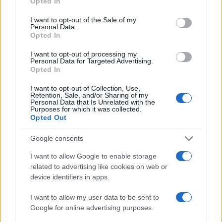
Opted In
use your data for below specified purposes in below Google
consent section.
I want to opt-out of the Sale of my
Condividi l'articolo
Personal Data.
Opted In
F
T
Pi
W
S
I want to opt-out of processing my
a
w
n
h
h
Personal Data for Targeted Advertising.
Opted In
ce
it
te
at
a
Articolo precedente
I want to opt-out of Collection, Use,
b
te
re
s
re
Prossimo articolo
Retention, Sale, and/or Sharing of my
Personal Data that Is Unrelated with the
o
r
st
A
Purposes for which it was collected.
Opted Out
o
p
NOTIZIE RECENTI
k
p
Google consents
I want to allow Google to enable storage
Controlli rafforzati in Costa Smeralda, 20
related to advertising like cookies on web or
arresti e 135 denunce
device identifiers in apps.
I want to allow my user data to be sent to
Tre milioni di euro dalla Provincia Gallura per
Google for online advertising purposes.
nuove aule nelle scuole di Olbia