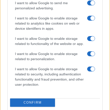
I want to allow Google to send me
personalized advertising.
Incidente sulla provinciale 125, paura tra Olbia e
I want to allow Google to enable storage
Arzachena
related to analytics like cookies on web or
device identifiers in apps.
Incidente sulla strada provinciale ad Arzachena,
I want to allow Google to enable storage
un ferito
related to functionality of the website or app.
I want to allow Google to enable storage
Sangue, musica e solidarietà con Avis Olbia al
related to personalization.
Delta Center
I want to allow Google to enable storage
related to security, including authentication
Meteo Olbia 9 agosto, temperature in calo
functionality and fraud prevention, and other
user protection.
Salmo finisce in ospedale a Catania, ma il tour
va avanti: “Sicilia, ci sono”
CONFIRM