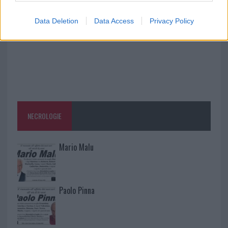
Data Deletion
Data Access
Privacy Policy
NECROLOGIE
Mario Malu
Paolo Pinna