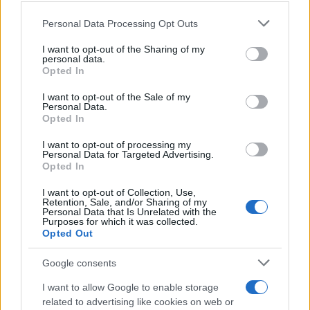
Please note that this website/app uses one or more Google
Personal Data Processing Opt Outs
Mario Malu
services and may gather and store information including but
not limited to your visit or usage behaviour. You may click to
I want to opt-out of the Sharing of my
personal data.
grant or deny consent to Google and its third-party tags to
Opted In
use your data for below specified purposes in below Google
Paolo Pinna
consent section.
I want to opt-out of the Sale of my
Personal Data.
Opted In
Martina Agostina Diturco
I want to opt-out of processing my
Personal Data for Targeted Advertising.
Opted In
I want to opt-out of Collection, Use,
Retention, Sale, and/or Sharing of my
I nostri cari
Personal Data that Is Unrelated with the
Purposes for which it was collected.
Opted Out
I nostri cari
Google consents
I want to allow Google to enable storage
related to advertising like cookies on web or