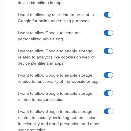
device identifiers in apps.
I nostri cari
I want to allow my user data to be sent to
Google for online advertising purposes.
Giovannimaria Cabras
I want to allow Google to send me
personalized advertising.
I want to allow Google to enable storage
related to analytics like cookies on web or
device identifiers in apps.
I want to allow Google to enable storage
Invia un Comunicato Stampa
|
Pubblicità
|
Segnala
related to functionality of the website or app.
I want to allow Google to enable storage
related to personalization.
I want to allow Google to enable storage
related to security, including authentication
Vuoi rimanere sempre aggiornato?
functionality and fraud prevention, and other
user protection.