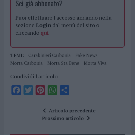
Sei già abbonato?
Puoi effettuare l'accesso andando nella
sezione
Login
dal menù del sito o
cliccando
qui
TEMI:
Carabinieri Carbonia
Fake News
Morta Carbonia
Morta Sta Bene
Morta Viva
Condividi l'articolo
F
T
Pi
W
S
a
w
n
h
h
ce
it
te
at
a
Articolo precedente
b
te
re
s
re
Prossimo articolo
o
r
st
A