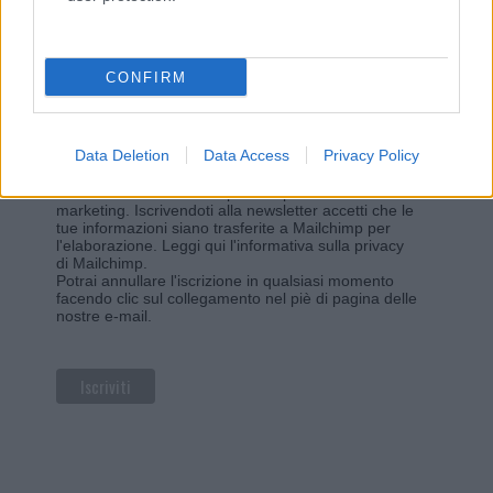
Iscriviti alla newsletter di Gallura Oggi e ricevi le nostre
email periodiche contenenti le ultime notizie pubblicate
sul sito web!
*
campo obbligatorio
CONFIRM
*
Indirizzo email
Data Deletion
Data Access
Privacy Policy
Privacy
Utilizziamo Mailchimp come piattaforma di
marketing. Iscrivendoti alla newsletter accetti che le
tue informazioni siano trasferite a Mailchimp per
l'elaborazione.
Leggi qui l'informativa sulla privacy
di Mailchimp
.
Potrai annullare l'iscrizione in qualsiasi momento
facendo clic sul collegamento nel piè di pagina delle
nostre e-mail.