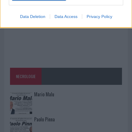
rinascita della strada che segnò la Gallura
Data Deletion
Data Access
Privacy Policy
NECROLOGIE
Mario Malu
Paolo Pinna