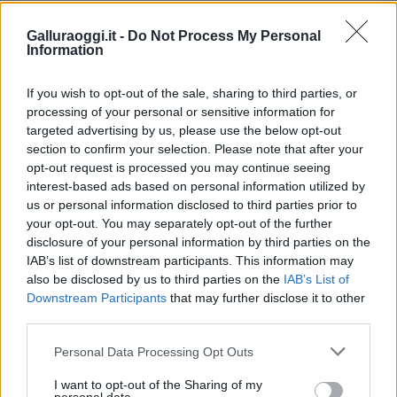
TEMI:
Polizia Cagliari
Spaccio Droga
Galluraoggi.it -
Do Not Process My Personal
Information
Inviaci le tue segnalazioni,
i tuoi video e le tue foto
If you wish to opt-out of the sale, sharing to third parties, or
Su WhatsApp al numero +39
processing of your personal or sensitive information for
345 356 7512
targeted advertising by us, please use the below opt-out
section to confirm your selection. Please note that after your
opt-out request is processed you may continue seeing
interest-based ads based on personal information utilized by
us or personal information disclosed to third parties prior to
Notizie in tempo reale?
your opt-out. You may separately opt-out of the further
Entra nel canale telegram di
disclosure of your personal information by third parties on the
GalluraOggi.it
IAB’s list of downstream participants. This information may
also be disclosed by us to third parties on the
IAB’s List of
Downstream Participants
that may further disclose it to other
third parties.
Please note that this website/app uses one or more Google
Ricevi le nostre ultime news
Personal Data Processing Opt Outs
services and may gather and store information including but
not limited to your visit or usage behaviour. You may click to
I want to opt-out of the Sharing of my