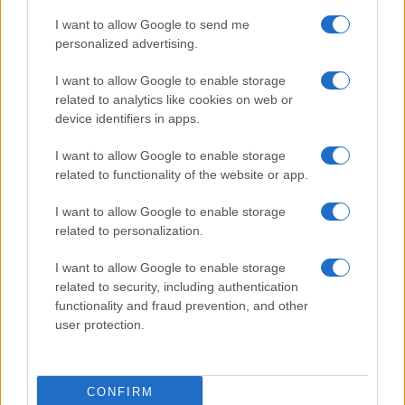
Le previsioni meteo per il weekend a Olbia e in
Gallura
I want to allow Google to send me
personalized advertising.
Michelle Hunziker in Gallura, bella anche dal
I want to allow Google to enable storage
vivo: un amico vip svela come fa
related to analytics like cookies on web or
device identifiers in apps.
Calangianus, dopo le polemiche il centro
I want to allow Google to enable storage
related to functionality of the website or app.
accoglienza minori chiude
I want to allow Google to enable storage
Olbia, divieto di sosta contro spaccio e degrado:
related to personalization.
esplode la protesta
I want to allow Google to enable storage
related to security, including authentication
Pausa caffè impeccabile: come scegliere la
functionality and fraud prevention, and other
user protection.
soluzione ideale per la casa e l’ufficio
Monte Pino, la fine di un lungo dolore: storia e
CONFIRM