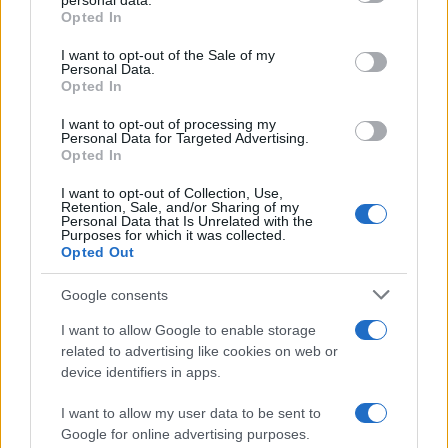
personal data.
da
Google News
grant or deny consent to Google and its third-party tags to
Opted In
use your data for below specified purposes in below Google
consent section.
I want to opt-out of the Sale of my
Personal Data.
Condividi l'articolo
Opted In
F
T
Pi
W
S
I want to opt-out of processing my
Personal Data for Targeted Advertising.
a
w
n
h
h
Opted In
ce
it
te
at
a
I want to opt-out of Collection, Use,
Articolo precedente
Retention, Sale, and/or Sharing of my
b
te
re
s
re
Prossimo articolo
Personal Data that Is Unrelated with the
Purposes for which it was collected.
o
r
st
A
Opted Out
o
p
Google consents
NOTIZIE RECENTI
k
p
I want to allow Google to enable storage
related to advertising like cookies on web or
Ristorante distrutto dalle fiamme a La
device identifiers in apps.
Maddalena, incendio a Monti d’à rena
I want to allow my user data to be sent to
Google for online advertising purposes.