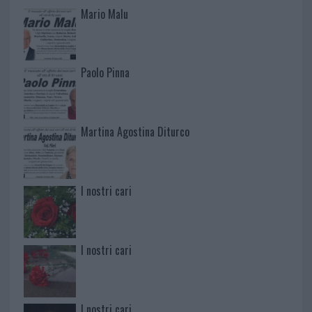
Mario Malu
Paolo Pinna
Martina Agostina Diturco
I nostri cari
I nostri cari
I nostri cari