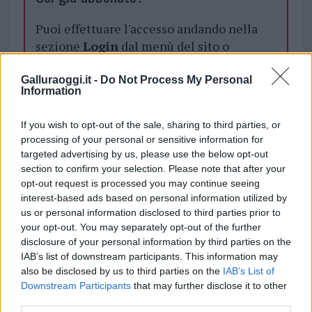
Puoi effettuare l'accesso andando nella
sezione
Login
dal menù del sito o
cliccando
qui
Galluraoggi.it -
Do Not Process My Personal
Information
TEMI:
Antonio Martinez
Ferito Arzachena
If you wish to opt-out of the sale, sharing to third parties, or
Notizie Cannigione
Sparatoria Cannigione
processing of your personal or sensitive information for
Tribunale Tempio Pausania
targeted advertising by us, please use the below opt-out
section to confirm your selection. Please note that after your
Inviaci le tue segnalazioni,
opt-out request is processed you may continue seeing
interest-based ads based on personal information utilized by
i tuoi video e le tue foto
us or personal information disclosed to third parties prior to
Su WhatsApp al numero +39
your opt-out. You may separately opt-out of the further
345 356 7512
disclosure of your personal information by third parties on the
IAB’s list of downstream participants. This information may
also be disclosed by us to third parties on the
IAB’s List of
Downstream Participants
that may further disclose it to other
third parties.
Notizie in tempo reale?