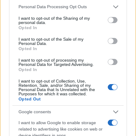
Entra nel canale telegram di
Please note that this website/app uses one or more Google
Personal Data Processing Opt Outs
services and may gather and store information including but
GalluraOggi.it
not limited to your visit or usage behaviour. You may click to
I want to opt-out of the Sharing of my
personal data.
grant or deny consent to Google and its third-party tags to
Opted In
use your data for below specified purposes in below Google
consent section.
I want to opt-out of the Sale of my
Personal Data.
Ricevi le nostre ultime news
Opted In
I want to opt-out of processing my
da
Google News
Personal Data for Targeted Advertising.
Opted In
I want to opt-out of Collection, Use,
Retention, Sale, and/or Sharing of my
Condividi l'articolo
Personal Data that Is Unrelated with the
Purposes for which it was collected.
F
T
Pi
W
S
Opted Out
a
w
n
h
h
Google consents
ce
it
te
at
a
Articolo precedente
I want to allow Google to enable storage
b
te
re
s
re
related to advertising like cookies on web or
Prossimo articolo
device identifiers in apps.