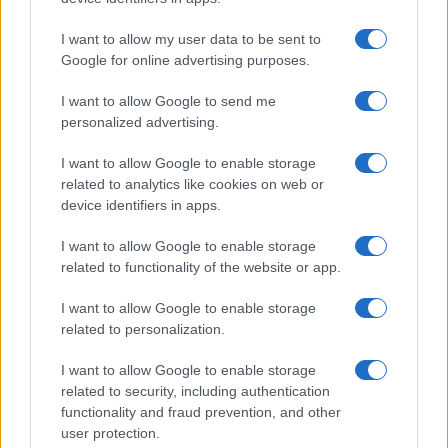
o
r
st
A
o
p
I want to allow my user data to be sent to
NOTIZIE RECENTI
Google for online advertising purposes.
k
p
I want to allow Google to send me
Meteo Olbia 9 agosto, temperature in calo
personalized advertising.
Salmo finisce in ospedale a Catania, ma il tour
I want to allow Google to enable storage
va avanti: “Sicilia, ci sono”
related to analytics like cookies on web or
device identifiers in apps.
Jovanotti, Gabry Ponte e Alfa: Olbia ombelico del
I want to allow Google to enable storage
mondo per una notte
related to functionality of the website or app.
I want to allow Google to enable storage
Giorgia Meloni a La Maddalena, la vicesindaco:
related to personalization.
“Orgoglio e discrezione per visita privata̶…
I want to allow Google to enable storage
related to security, including authentication
Incendio nella notte a Olbia, a fuoco due furgoni
functionality and fraud prevention, and other
user protection.