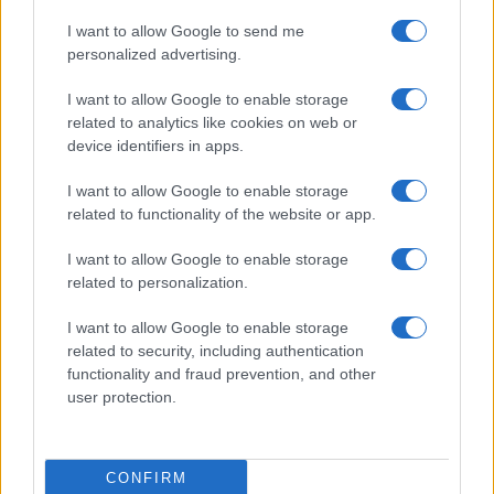
TEMI:
Guardia Di Finanza Costa Smeralda
I want to allow Google to send me
personalized advertising.
Inviaci le tue segnalazioni,
i tuoi video e le tue foto
I want to allow Google to enable storage
Su WhatsApp al numero +39
related to analytics like cookies on web or
device identifiers in apps.
345 356 7512
I want to allow Google to enable storage
related to functionality of the website or app.
Notizie in tempo reale?
I want to allow Google to enable storage
related to personalization.
Entra nel canale telegram di
GalluraOggi.it
I want to allow Google to enable storage
related to security, including authentication
functionality and fraud prevention, and other
user protection.
Ricevi le nostre ultime news
CONFIRM