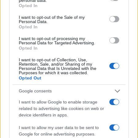
personal data.
grant or deny consent to Google and its third-party tags to
Opted In
use your data for below specified purposes in below Google
consent section.
I want to opt-out of the Sale of my
Personal Data.
Opted In
I want to opt-out of processing my
Personal Data for Targeted Advertising.
Vuoi rimuovere le pubblicità nazionali?
Opted In
I want to opt-out of Collection, Use,
Puoi abbonarti a
soli € 1,10 al mese
Retention, Sale, and/or Sharing of my
Personal Data that Is Unrelated with the
cliccando
qui
Purposes for which it was collected.
Opted Out
Sei già abbonato?
Google consents
I want to allow Google to enable storage
Puoi effettuare l'accesso andando nella
related to advertising like cookies on web or
sezione
Login
dal menù del sito o
device identifiers in apps.
cliccando
qui
I want to allow my user data to be sent to
Google for online advertising purposes.