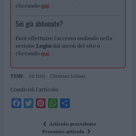
cliccando
qui
Sei già abbonato?
Puoi effettuare l'accesso andando nella
sezione
Login
dal menù del sito o
cliccando
qui
TEMI:
Air Italy
Christian Solinas
Condividi l'articolo
F
T
Pi
W
S
a
w
n
h
h
ce
it
te
at
a
Articolo precedente
b
te
re
s
re
Prossimo articolo