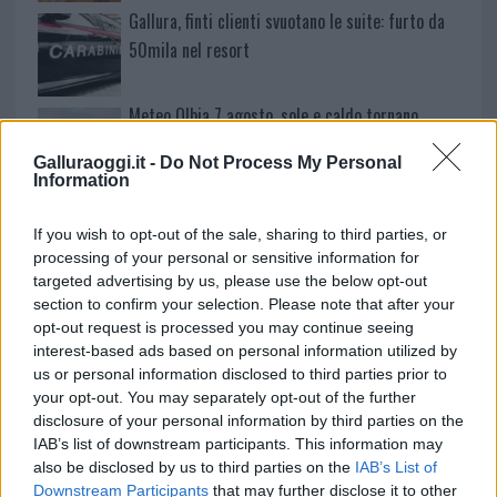
Gallura, finti clienti svuotano le suite: furto da
50mila nel resort
Meteo Olbia 7 agosto, sole e caldo tornano
protagonisti
Galluraoggi.it -
Do Not Process My Personal
Information
Test tunnel Olbia: rampe chiuse ancora fino a
If you wish to opt-out of the sale, sharing to third parties, or
fine agosto
processing of your personal or sensitive information for
targeted advertising by us, please use the below opt-out
section to confirm your selection. Please note that after your
opt-out request is processed you may continue seeing
interest-based ads based on personal information utilized by
us or personal information disclosed to third parties prior to
your opt-out. You may separately opt-out of the further
disclosure of your personal information by third parties on the
IAB’s list of downstream participants. This information may
also be disclosed by us to third parties on the
IAB’s List of
Downstream Participants
that may further disclose it to other