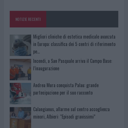
o
r
st
A
o
p
NOTIZIE RECENTI
k
p
Migliori cliniche di estetica medicale avanzata
in Europa: classifica dei 5 centri di riferimento
pe…
Incendi, a San Pasquale arriva il Campo Base:
l’inaugurazione
Andrea Mura conquista Palau: grande
partecipazione per il suo racconto
Calangianus, allarme sul centro accoglienza
minori, Albieri: “Episodi gravissimi”