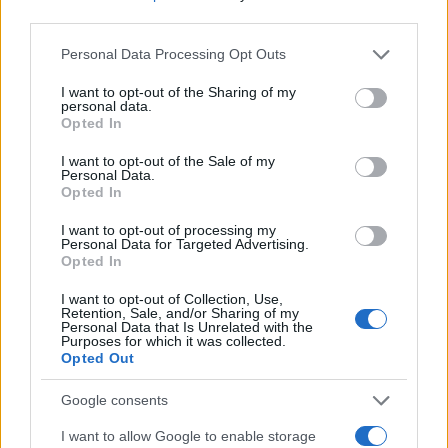
third parties.
NECROLOGIE
Please note that this website/app uses one or more Google
Personal Data Processing Opt Outs
services and may gather and store information including but
Mario Malu
not limited to your visit or usage behaviour. You may click to
I want to opt-out of the Sharing of my
personal data.
grant or deny consent to Google and its third-party tags to
Opted In
use your data for below specified purposes in below Google
consent section.
I want to opt-out of the Sale of my
Paolo Pinna
Personal Data.
Opted In
I want to opt-out of processing my
Personal Data for Targeted Advertising.
Martina Agostina Diturco
Opted In
I want to opt-out of Collection, Use,
Retention, Sale, and/or Sharing of my
Personal Data that Is Unrelated with the
I nostri cari
Purposes for which it was collected.
Opted Out
Google consents
I nostri cari
I want to allow Google to enable storage