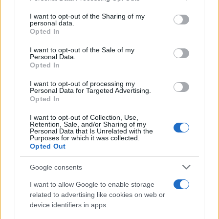
services and may gather and store information including but
not limited to your visit or usage behaviour. You may click to
I want to opt-out of the Sharing of my
Ricevi le nostre ultime news
personal data.
grant or deny consent to Google and its third-party tags to
Opted In
use your data for below specified purposes in below Google
consent section.
da
Google News
I want to opt-out of the Sale of my
Personal Data.
Opted In
I want to opt-out of processing my
Condividi l'articolo
Personal Data for Targeted Advertising.
Opted In
F
T
Pi
W
S
I want to opt-out of Collection, Use,
a
w
n
h
h
Retention, Sale, and/or Sharing of my
Personal Data that Is Unrelated with the
ce
it
te
at
a
Purposes for which it was collected.
Articolo precedente
Opted Out
b
te
re
s
re
Prossimo articolo
o
r
st
A
Google consents
o
p
I want to allow Google to enable storage
NOTIZIE RECENTI
related to advertising like cookies on web or
k
p
device identifiers in apps.