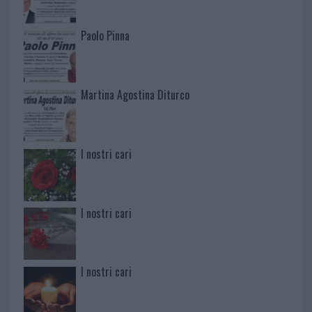
Paolo Pinna
Martina Agostina Diturco
I nostri cari
I nostri cari
I nostri cari