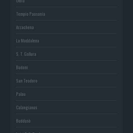
Olbia
Tempio Pausania
Arzachena
La Maddalena
S. T. Gallura
Budoni
San Teodoro
Palau
Calangianus
Buddusò