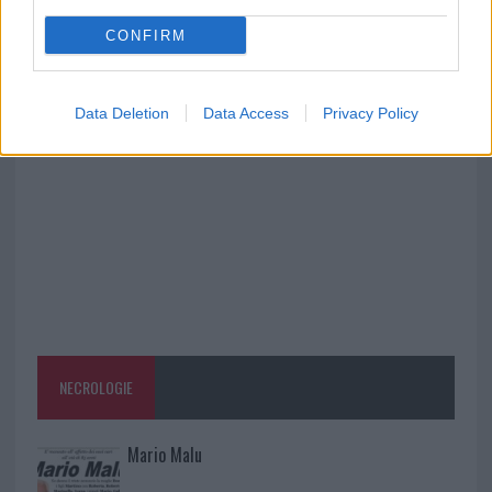
accoglienza minori chiude
CONFIRM
Olbia, divieto di sosta contro spaccio e degrado:
esplode la protesta
Data Deletion
Data Access
Privacy Policy
NECROLOGIE
Mario Malu