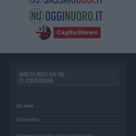
DIRETTA MEDIA ADV SRL
P.I. 02839380306
Chi siamo
Codice etico
Immagini stock di
it.depositphotos.com