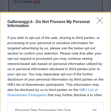
cliccando
qui
TEMI:
Comune Di Olbia
Galluraoggi.it -
Do Not Process My Personal
Information
Consiglio Comunale Olbia
Inviaci le tue segnalazioni,
If you wish to opt-out of the sale, sharing to third parties, or
processing of your personal or sensitive information for
i tuoi video e le tue foto
targeted advertising by us, please use the below opt-out
Su WhatsApp al numero +39
section to confirm your selection. Please note that after your
345 356 7512
opt-out request is processed you may continue seeing
interest-based ads based on personal information utilized by
us or personal information disclosed to third parties prior to
your opt-out. You may separately opt-out of the further
disclosure of your personal information by third parties on the
Notizie in tempo reale?
IAB’s list of downstream participants. This information may
Entra nel canale telegram di
also be disclosed by us to third parties on the
IAB’s List of
GalluraOggi.it
Downstream Participants
that may further disclose it to other
third parties.
Please note that this website/app uses one or more Google
Personal Data Processing Opt Outs