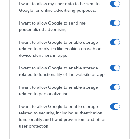
Incendio nella notte a Olbia, a fuoco due furgoni
I want to allow my user data to be sent to
Google for online advertising purposes.
I want to allow Google to send me
A fuoco un deposito con bombole, intervento dei
personalized advertising.
vigili del fuoco a Rudalza
I want to allow Google to enable storage
related to analytics like cookies on web or
Ristorante distrutto dalle fiamme a La
device identifiers in apps.
Maddalena, incendio a Monti d’à rena
I want to allow Google to enable storage
related to functionality of the website or app.
Le previsioni meteo per il weekend a Olbia e in
I want to allow Google to enable storage
Gallura
related to personalization.
I want to allow Google to enable storage
Michelle Hunziker in Gallura, bella anche dal
related to security, including authentication
vivo: un amico vip svela come fa
functionality and fraud prevention, and other
user protection.
Calangianus, dopo le polemiche il centro