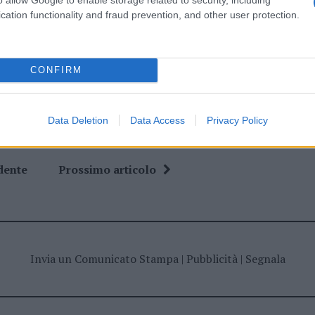
cation functionality and fraud prevention, and other user protection.
ime news da
Google News
CONFIRM
Data Deletion
Data Access
Privacy Policy
dente
Prossimo articolo
Invia un Comunicato Stampa
|
Pubblicità
|
Segnala