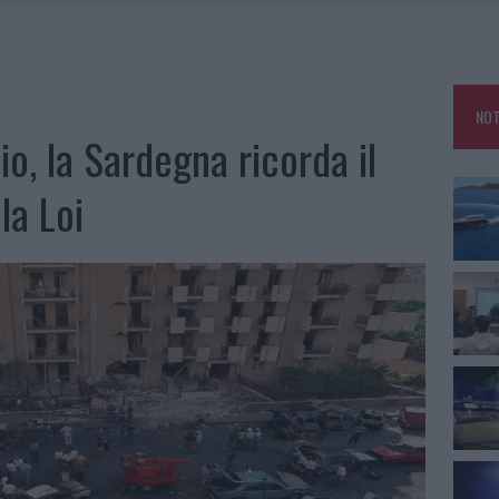
25, PAURA TRA OLBIA E ARZACHENA
NCIALE AD ARZACHENA, UN FERITO
CON AVIS OLBIA AL DELTA CENTER
NOT
A SMERALDA, 20 ARRESTI E 135 DENUNCE
io, la Sardegna ricorda il
la Loi