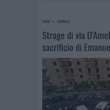
9 AGOSTO 2026
|
INCIDENTE SULLA PROVINCIALE 1
9 AGOSTO 2026
|
INCIDENTE SULLA STRADA PROVI
8 AGOSTO 2026
|
SANGUE, MUSICA E SOLIDARIETÀ 
HOME
CRONACA
9 AGOSTO 2026
|
CONTROLLI RAFFORZATI IN COST
Strage di via D’Amel
sacrificio di Emanue