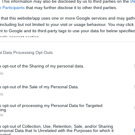
. This information may also be disclosed by us to third parties on the
IA
e che lacerano il tessuto sociale ed economico
Participants
that may further disclose it to other third parties.
a di più, in un momento difficile come quello che
 that this website/app uses one or more Google services and may gath
are la guardia. Siamo vicini alle famiglie
including but not limited to your visit or usage behaviour. You may click 
mafiose e a chi ogni giorno sfida la criminalità
 to Google and its third-party tags to use your data for below specifi
voro e dovere di cittadino”.
ogle consent section.
tato, avvenuto 57 giorni dopo la strage di
l Data Processing Opt Outs
 e sconcerto in tutti noi. Abbiamo il dovere di
e alle nuove generazioni che cosa è accaduto,
o opt-out of the Sharing of my personal data.
iamo vissuto, si chiudano per sempre” –
In
o opt-out of the Sale of my Personal Data.
In
to opt-out of processing my Personal Data for Targeted
ing.
azionali?
In
o opt-out of Collection, Use, Retention, Sale, and/or Sharing
 mese
cliccando
qui
ersonal Data that Is Unrelated with the Purposes for which it
lected.