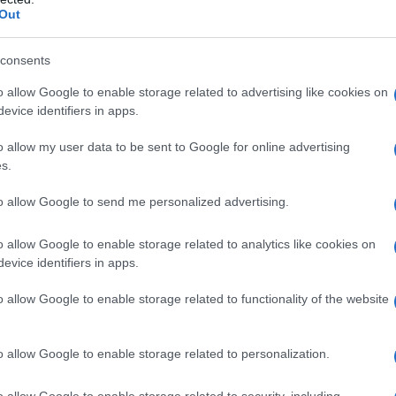
Out
consents
do nella sezione
Login
dal menù del sito o
o allow Google to enable storage related to advertising like cookies on
evice identifiers in apps.
o allow my user data to be sent to Google for online advertising
no
Strage Via D Amelio
s.
to allow Google to send me personalized advertising.
eale?
gram di GalluraOggi.it
o allow Google to enable storage related to analytics like cookies on
evice identifiers in apps.
o allow Google to enable storage related to functionality of the website
lazioni, i tuoi video e le tue foto
ro +39 345 356 7512
o allow Google to enable storage related to personalization.
o allow Google to enable storage related to security, including