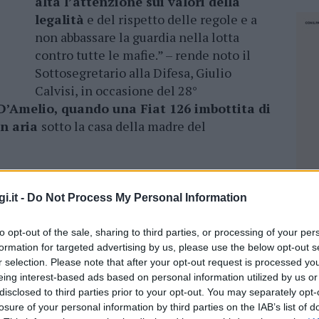
alta l’attenzione sui valori della
legalità
e del rispetto delle regole e a
non abbassare la guardia nella lotta
contro tutte le mafie.” – rende noto il
Sottosegretario alla Difesa, Giulio
Calvisi, in occasione del 28°
 D’Amelio, quando una Fiat 126 imbottita di
in aria
sotto la casa della madre del
 Cosina,
Emanuela Loi,
Claudio Traina e
el giudice Borsellino, hanno sacrificato la loro
i.it -
Do Not Process My Personal Information
r difendere lo Stato”.
to opt-out of the sale, sharing to third parties, or processing of your per
(Cagliari) e medaglia d’oro al valor civile,
fu
formation for targeted advertising by us, please use the below opt-out s
rire in una strage di mafia
. Aveva solo 24
r selection. Please note that after your opt-out request is processed y
to del proprio dovere – commenta Calvisi – .
eing interest-based ads based on personal information utilized by us or
disclosed to third parties prior to your opt-out. You may separately opt-
cui si esponeva, Emanuela assolveva sempre il
losure of your personal information by third parties on the IAB’s list of
NEC
gio e altissimo spirito di servizio.
La