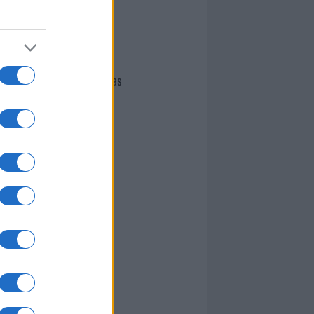
I nostri cari
Giovannimaria Cabras