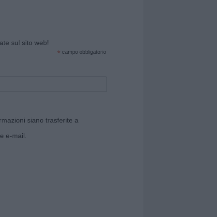
cate sul sito web!
*
campo obbligatorio
rmazioni siano trasferite a
e e-mail.