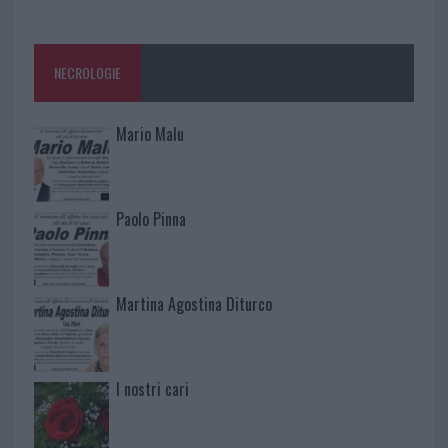
NECROLOGIE
Mario Malu
Paolo Pinna
Martina Agostina Diturco
I nostri cari