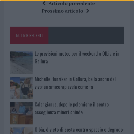
ce
it
te
at
a
Articolo precedente
b
te
re
s
re
Prossimo articolo
o
r
st
A
o
p
NOTIZIE RECENTI
k
p
Le previsioni meteo per il weekend a Olbia e in
Gallura
Michelle Hunziker in Gallura, bella anche dal
vivo: un amico vip svela come fa
Calangianus, dopo le polemiche il centro
accoglienza minori chiude
Olbia, divieto di sosta contro spaccio e degrado: