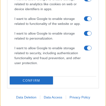
related to analytics like cookies on web or
device identifiers in apps.
Notizie in tempo reale?
Entra nel canale telegram di
I want to allow Google to enable storage
GalluraOggi.it
related to functionality of the website or app.
I want to allow Google to enable storage
related to personalization.
I want to allow Google to enable storage
Ricevi le nostre ultime news
related to security, including authentication
functionality and fraud prevention, and other
da
Google News
user protection.
CONFIRM
Condividi l'articolo
F
T
Pi
W
S
a
w
n
h
h
Data Deletion
Data Access
Privacy Policy