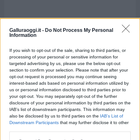
Galluraoggi.it -
Do Not Process My Personal
Information
If you wish to opt-out of the sale, sharing to third parties, or
processing of your personal or sensitive information for
Vuoi rimuovere le pubblicità nazionali?
targeted advertising by us, please use the below opt-out
section to confirm your selection. Please note that after your
opt-out request is processed you may continue seeing
Puoi abbonarti a
soli € 1,10 al mese
interest-based ads based on personal information utilized by
cliccando
qui
us or personal information disclosed to third parties prior to
your opt-out. You may separately opt-out of the further
Sei già abbonato?
disclosure of your personal information by third parties on the
IAB’s list of downstream participants. This information may
also be disclosed by us to third parties on the
IAB’s List of
Puoi effettuare l'accesso andando nella
Downstream Participants
that may further disclose it to other
sezione
Login
dal menù del sito o
third parties.
cliccando
qui
Please note that this website/app uses one or more Google