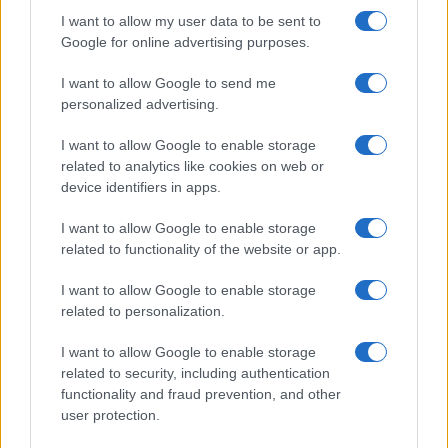
I want to allow my user data to be sent to
Ricevi le nostre ultime news
Google for online advertising purposes.
da
Google News
I want to allow Google to send me
personalized advertising.
I want to allow Google to enable storage
Condividi l'articolo
related to analytics like cookies on web or
device identifiers in apps.
F
T
Pi
W
S
a
w
n
h
h
I want to allow Google to enable storage
related to functionality of the website or app.
ce
it
te
at
a
Articolo precedente
b
te
re
s
re
I want to allow Google to enable storage
Prossimo articolo
related to personalization.
o
r
st
A
I want to allow Google to enable storage
o
p
related to security, including authentication
NOTIZIE RECENTI
k
p
functionality and fraud prevention, and other
user protection.
“Sul filo del discorso”: sold out ad Olbia per il