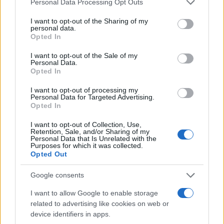
Personal Data Processing Opt Outs
services and may gather and store information including but
not limited to your visit or usage behaviour. You may click to
I want to opt-out of the Sharing of my
personal data.
TEMI:
Antonello Mazzone
Notizie Olbia
grant or deny consent to Google and its third-party tags to
Opted In
use your data for below specified purposes in below Google
Studenti Deffenu Olbia
consent section.
I want to opt-out of the Sale of my
Personal Data.
Inviaci le tue segnalazioni,
Opted In
i tuoi video e le tue foto
I want to opt-out of processing my
Su WhatsApp al numero +39
Personal Data for Targeted Advertising.
345 356 7512
Opted In
I want to opt-out of Collection, Use,
Retention, Sale, and/or Sharing of my
Personal Data that Is Unrelated with the
Purposes for which it was collected.
Opted Out
Notizie in tempo reale?
Entra nel canale telegram di
Google consents
GalluraOggi.it
I want to allow Google to enable storage
related to advertising like cookies on web or
device identifiers in apps.