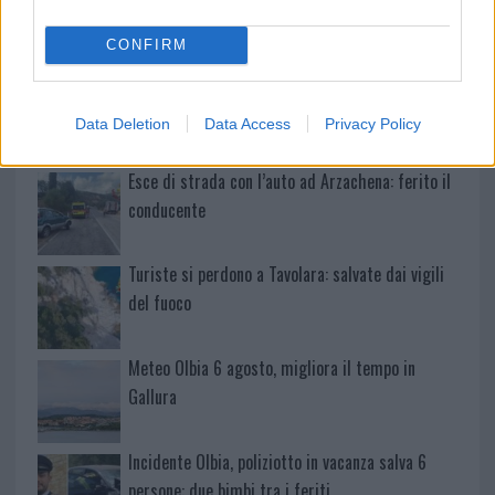
reading su Atzeni
CONFIRM
La Maddalena, festa per i 30 anni del Diving
center di Tegge
Data Deletion
Data Access
Privacy Policy
Esce di strada con l’auto ad Arzachena: ferito il
conducente
Turiste si perdono a Tavolara: salvate dai vigili
del fuoco
Meteo Olbia 6 agosto, migliora il tempo in
Gallura
Incidente Olbia, poliziotto in vacanza salva 6
persone: due bimbi tra i feriti