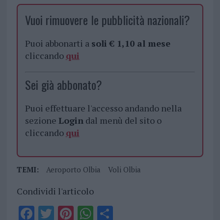
Vuoi rimuovere le pubblicità nazionali?
Puoi abbonarti a
soli € 1,10 al mese
cliccando
qui
Sei già abbonato?
Puoi effettuare l'accesso andando nella
sezione
Login
dal menù del sito o
cliccando
qui
TEMI:
Aeroporto Olbia
Voli Olbia
Condividi l'articolo
F
T
Pi
W
S