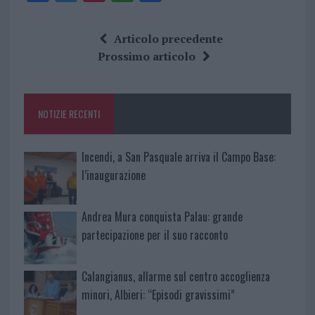
a
w
n
h
h
ce
it
te
at
a
Articolo precedente
b
te
re
s
re
Prossimo articolo
o
r
st
A
o
p
NOTIZIE RECENTI
k
p
Incendi, a San Pasquale arriva il Campo Base:
l’inaugurazione
Andrea Mura conquista Palau: grande
partecipazione per il suo racconto
Calangianus, allarme sul centro accoglienza
minori, Albieri: “Episodi gravissimi”