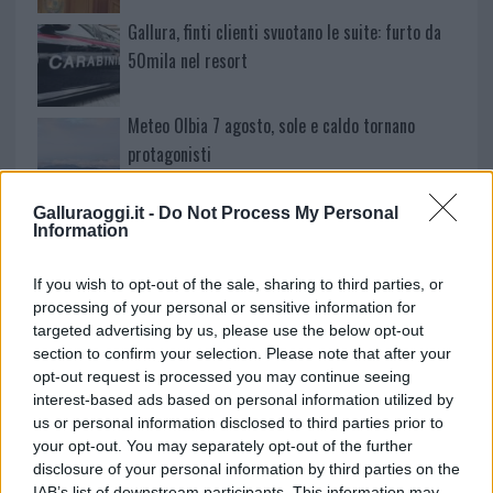
Gallura, finti clienti svuotano le suite: furto da
50mila nel resort
Meteo Olbia 7 agosto, sole e caldo tornano
protagonisti
Galluraoggi.it -
Do Not Process My Personal
Test tunnel Olbia: rampe chiuse ancora fino a
Information
fine agosto
If you wish to opt-out of the sale, sharing to third parties, or
processing of your personal or sensitive information for
Aggius conquista la classifica delle mete più
targeted advertising by us, please use the below opt-out
amate dell’estate 2026
section to confirm your selection. Please note that after your
opt-out request is processed you may continue seeing
interest-based ads based on personal information utilized by
us or personal information disclosed to third parties prior to
your opt-out. You may separately opt-out of the further
disclosure of your personal information by third parties on the
IAB’s list of downstream participants. This information may