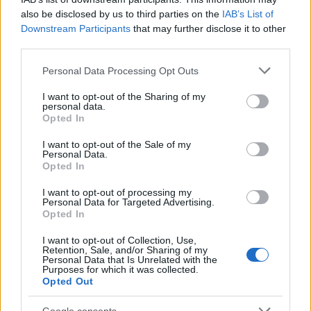
also be disclosed by us to third parties on the
IAB’s List of
Downstream Participants
that may further disclose it to other
third parties.
Please note that this website/app uses one or more Google
Personal Data Processing Opt Outs
NECROLOGIE
services and may gather and store information including but
not limited to your visit or usage behaviour. You may click to
I want to opt-out of the Sharing of my
personal data.
grant or deny consent to Google and its third-party tags to
Opted In
Mario Malu
use your data for below specified purposes in below Google
consent section.
I want to opt-out of the Sale of my
Personal Data.
Opted In
Paolo Pinna
I want to opt-out of processing my
Personal Data for Targeted Advertising.
Opted In
Martina Agostina Diturco
I want to opt-out of Collection, Use,
Retention, Sale, and/or Sharing of my
Personal Data that Is Unrelated with the
Purposes for which it was collected.
Opted Out
I nostri cari
Google consents