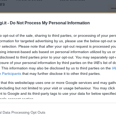
ura
i.it -
Do Not Process My Personal Information
to opt-out of the sale, sharing to third parties, or processing of your per
formation for targeted advertising by us, please use the below opt-out s
r selection. Please note that after your opt-out request is processed y
squale
Gallura, finti clienti
Test tunnel Olbia: rampe
eing interest-based ads based on personal information utilized by us or
ase:
svuotano le suite: furto
chiuse ancora fino a fine
da 50mila nel resort
agosto
disclosed to third parties prior to your opt-out. You may separately opt-
losure of your personal information by third parties on the IAB’s list of
. This information may also be disclosed by us to third parties on the
IA
Participants
that may further disclose it to other third parties.
CRONACA
6 AGOSTO 2026
 that this website/app uses one or more Google services and may gath
Strada Sassari-Olbia, incidente all’alba:
including but not limited to your visit or usage behaviour. You may click 
ferito il conducente
 to Google and its third-party tags to use your data for below specifi
ogle consent section.
L’incidente sulla strada Sassari-Olbia. Paura questa
mattina lungo la strada statale 729 Sassari-Olbia,
l Data Processing Opt Outs
NEC