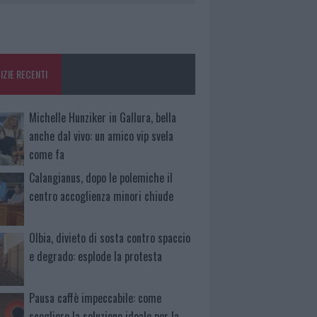
IZIE RECENTI
Michelle Hunziker in Gallura, bella
anche dal vivo: un amico vip svela
come fa
Calangianus, dopo le polemiche il
centro accoglienza minori chiude
Olbia, divieto di sosta contro spaccio
e degrado: esplode la protesta
Pausa caffè impeccabile: come
scegliere la soluzione ideale per la