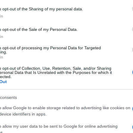
dove un’auto è rimasta coinvolta in un incidente
autonomo avvenuto poco dopo l’alba. L’episodio si è
o opt-out of the Sharing of my personal data.
verificato…
In
o opt-out of the Sale of my Personal Data.
In
»
to opt-out of processing my Personal Data for Targeted
ing.
In
o opt-out of Collection, Use, Retention, Sale, and/or Sharing
ersonal Data that Is Unrelated with the Purposes for which it
lected.
Out
consents
o allow Google to enable storage related to advertising like cookies on
evice identifiers in apps.
o allow my user data to be sent to Google for online advertising
s.