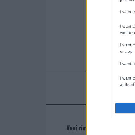
I want 
I want t
web or d
I want t
or app.
I want t
I want t
authenti
Vuoi rimanere sempre agg