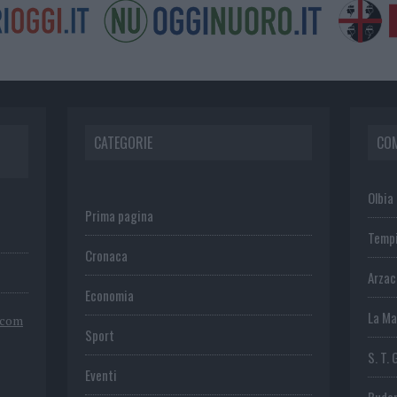
CATEGORIE
CO
Olbia
Prima pagina
Temp
Cronaca
Arza
Economia
La Ma
.com
Sport
S. T. 
Eventi