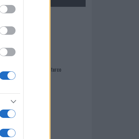
Mario Malu
Paolo Pinna
Martina Agostina Diturco
I nostri cari
I nostri cari