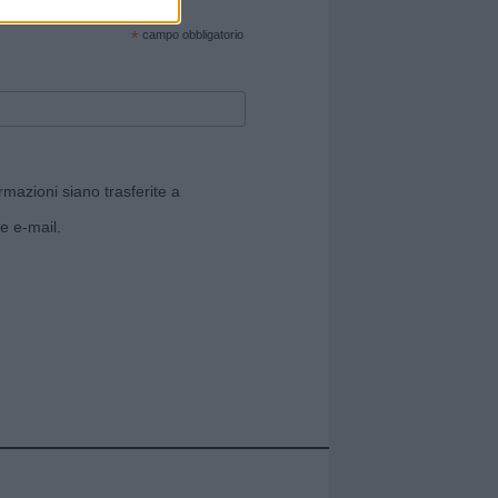
cate sul sito web!
*
campo obbligatorio
rmazioni siano trasferite a
e e-mail.