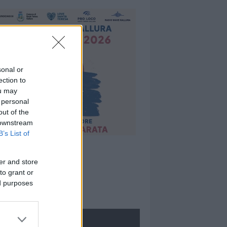
sonal or
ection to
ou may
 personal
out of the
 downstream
B’s List of
er and store
to grant or
ed purposes
ROLOGIE