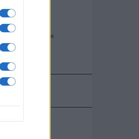
I nostri cari
Giovannimaria Cabras