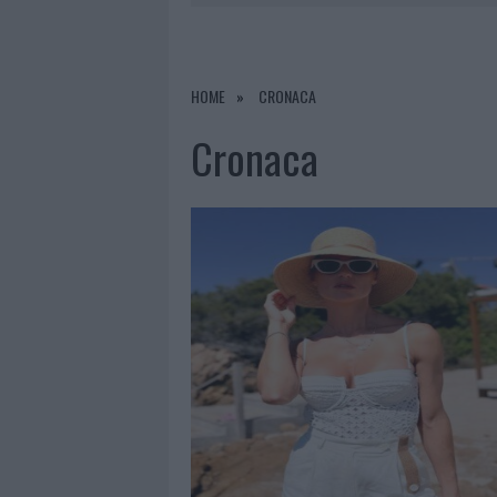
7 AGOSTO 2026
|
OLBIA, DIVIETO DI SOSTA CONT
7 AGOSTO 2026
|
PAUSA CAFFÈ IMPECCABILE: COME 
7 AGOSTO 2026
|
MONTE PINO, LA FINE DI UN LUN
HOME
CRONACA
7 AGOSTO 2026
|
MICHELLE HUNZIKER IN GALLURA,
Cronaca