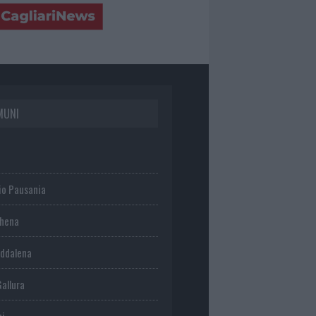
MUNI
io Pausania
chena
ddalena
Gallura