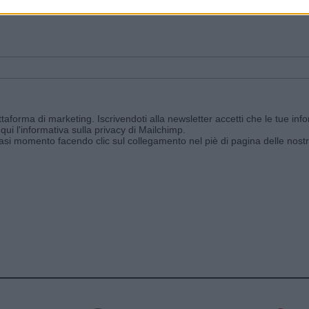
ggi e ricevi le nostre email periodiche contenenti le ultime notizie pubbli
aforma di marketing. Iscrivendoti alla newsletter accetti che le tue info
qui l'informativa sulla privacy di Mailchimp
.
siasi momento facendo clic sul collegamento nel piè di pagina delle nostr