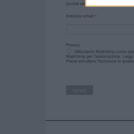
Iscriviti alla newsletter di Gallura O
*
Indirizzo email
Privacy
Utilizziamo Mailchimp come piatt
Mailchimp per l'elaborazione.
Leggi 
Potrai annullare l'iscrizione in qual