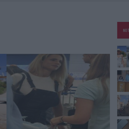
RO SPACCIO E DEGRADO: ESPLODE LA PROTESTA
SCEGLIERE LA SOLUZIONE IDEALE PER LA CASA E L’UFFICIO
GO DOLORE: STORIA E RINASCITA DELLA STRADA CHE SEGNÒ LA GALLURA
NOT
 BELLA ANCHE DAL VIVO: UN AMICO VIP SVELA COME FA