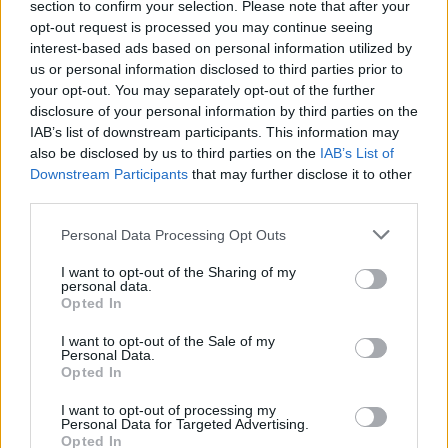
section to confirm your selection. Please note that after your
Controlli all’aeroporto di Olbia, sequestrati
opt-out request is processed you may continue seeing
caviale e sabbia rubata
interest-based ads based on personal information utilized by
us or personal information disclosed to third parties prior to
your opt-out. You may separately opt-out of the further
Migliori cliniche di estetica medicale avanzata
disclosure of your personal information by third parties on the
in Europa: classifica dei 5 centri di riferimento
IAB’s list of downstream participants. This information may
pe…
also be disclosed by us to third parties on the
IAB’s List of
Downstream Participants
that may further disclose it to other
third parties.
Please note that this website/app uses one or more Google
Personal Data Processing Opt Outs
services and may gather and store information including but
not limited to your visit or usage behaviour. You may click to
I want to opt-out of the Sharing of my
personal data.
grant or deny consent to Google and its third-party tags to
Opted In
use your data for below specified purposes in below Google
consent section.
I want to opt-out of the Sale of my
Personal Data.
Opted In
NECROLOGIE
I want to opt-out of processing my
Personal Data for Targeted Advertising.
Mario Malu
Opted In