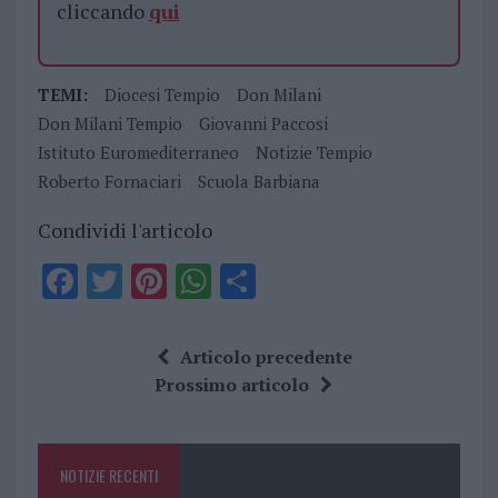
cliccando
qui
TEMI:
Diocesi Tempio
Don Milani
Don Milani Tempio
Giovanni Paccosi
Istituto Euromediterraneo
Notizie Tempio
Roberto Fornaciari
Scuola Barbiana
Condividi l'articolo
F
T
Pi
W
S
a
w
n
h
h
ce
it
te
at
a
Articolo precedente
b
te
re
s
re
Prossimo articolo
o
r
st
A
o
p
NOTIZIE RECENTI
k
p