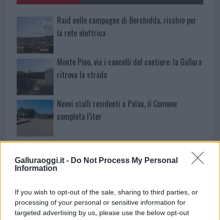
Raid nelle campagne di Berchidda, rischio per
la rete elettrica
Monte Pino, via i cancelli del cantiere: la Gallura
ritrova la strada
Nuovi stalli residenti a Palau, il Comune
completa l’iter
Film internazionale, casting per comparse in
Costa Smeralda
Galluraoggi.it -
Do Not Process My Personal
Information
Porto Rotondo ospita la grande sfida della vela
If you wish to opt-out of the sale, sharing to third parties, or
nell’estate 2026
processing of your personal or sensitive information for
targeted advertising by us, please use the below opt-out