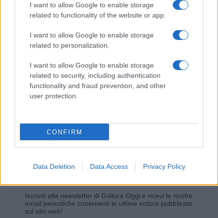
I want to allow Google to enable storage
related to functionality of the website or app.
Giovannimaria Cabras
I want to allow Google to enable storage
related to personalization.
I want to allow Google to enable storage
related to security, including authentication
functionality and fraud prevention, and other
user protection.
Invia un Comunicato Stampa
|
Pubblicità
|
Segnala
CONFIRM
Data Deletion
Data Access
Privacy Policy
Vuoi rimanere sempre aggiornato?
Iscriviti alla newsletter di Gallura Oggi e ricevi le nostre
email periodiche contenenti le ultime notizie pubblicate
sul sito web!