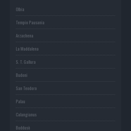
Olbia
Tempio Pausania
Arzachena
La Maddalena
S. T. Gallura
Budoni
San Teodoro
Palau
Calangianus
Buddusò