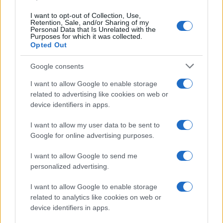
I want to opt-out of Collection, Use,
Retention, Sale, and/or Sharing of my
Personal Data that Is Unrelated with the
Purposes for which it was collected.
Paolo Pinna
Opted Out
Google consents
Martina Agostina Diturco
I want to allow Google to enable storage
related to advertising like cookies on web or
device identifiers in apps.
I nostri cari
I want to allow my user data to be sent to
Google for online advertising purposes.
I want to allow Google to send me
I nostri cari
personalized advertising.
I want to allow Google to enable storage
related to analytics like cookies on web or
I nostri cari
device identifiers in apps.