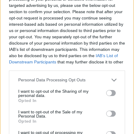
targeted advertising by us, please use the below opt-out
In Gallura i paesi intorno ai mille abitanti rischiano
section to confirm your selection. Please note that after your
di sparire nei prossimi 20 anni
opt-out request is processed you may continue seeing
interest-based ads based on personal information utilized by
us or personal information disclosed to third parties prior to
your opt-out. You may separately opt-out of the further
disclosure of your personal information by third parties on the
IAB’s list of downstream participants. This information may
also be disclosed by us to third parties on the
IAB’s List of
Downstream Participants
that may further disclose it to other
third parties.
Please note that this website/app uses one or more Google
Personal Data Processing Opt Outs
services and may gather and store information including but
not limited to your visit or usage behaviour. You may click to
I want to opt-out of the Sharing of my
personal data.
grant or deny consent to Google and its third-party tags to
Opted In
use your data for below specified purposes in below Google
consent section.
I want to opt-out of the Sale of my
Personal Data.
Opted In
I want to opt-out of processing my