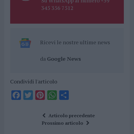
Su WhatsApp al numero +39
345 356 7512
Ricevi le nostre ultime news
da
Google News
Condividi l'articolo
F
T
Pi
W
S
a
w
n
h
h
ce
it
te
at
a
Articolo precedente
b
te
re
s
re
Prossimo articolo
o
r
st
A