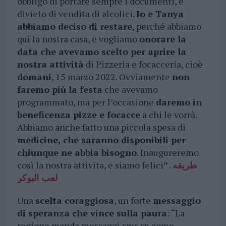
obbligo di portare sempre i documenti, e
divieto di vendita di alcolici.
Io e Tanya
abbiamo deciso di restare
, perché abbiamo
qui la nostra casa, e vogliamo
onorare la
data che avevamo scelto per aprire la
nostra attività
di Pizzeria e focacceria, cioè
domani
, 15 marzo 2022. Ovviamente
non
faremo più la festa
che avevamo
programmato, ma per l’occasione
daremo in
beneficenza pizze e focacce
a chi le vorrà.
Abbiamo anche fatto una piccola spesa di
medicine, che saranno disponibili per
chiunque ne abbia bisogno
. Inaugureremo
così la nostra attivita, e siamo felici” .
طريقه
لعب البوكر
Una
scelta coraggiosa
, un forte
messaggio
di speranza che vince sulla paura
: “La
regione manda messaggi sms su come