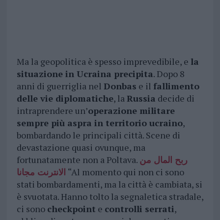
Ma la geopolitica è spesso imprevedibile, e
la
situazione in Ucraina precipita
. Dopo 8
anni di guerriglia nel
Donbas
e il
fallimento
delle vie diplomatiche
, la
Russia
decide di
intraprendere un’
operazione militare
sempre più aspra in territorio ucraino
,
bombardando le principali città. Scene di
devastazione quasi ovunque, ma
fortunatamente non a Poltava.
ربح المال من
الانترنت مجانا
“Al momento qui non ci sono
stati bombardamenti, ma la città è cambiata, si
è svuotata. Hanno tolto la segnaletica stradale,
ci sono
checkpoint
e
controlli serrati
,