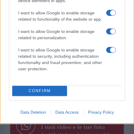
device identifiers in apps.
I want to allow Google to enable storage
related to functionality of the website or app.
I want to allow Google to enable storage
related to personalization.
I want to allow Google to enable storage
TEMI:
Guerra Ucraina
Marco Casula
Tanya
related to security, including authentication
Tempio Pausania
functionality and fraud prevention, and other
user protection.
Notizie in tempo reale?
Entra nel canale telegram di
GalluraOggi.it
CONFIRM
Data Deletion
Data Access
Privacy Policy
Inviaci le tue segnalazioni,
i tuoi video e le tue foto