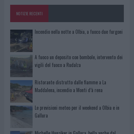
o
p
NOTIZIE RECENTI
k
p
Incendio nella notte a Olbia, a fuoco due furgoni
A fuoco un deposito con bombole, intervento dei
vigili del fuoco a Rudalza
Ristorante distrutto dalle fiamme a La
Maddalena, incendio a Monti d’à rena
Le previsioni meteo per il weekend a Olbia e in
Gallura
Michelle Hunziker in Gallura, bella anche dal