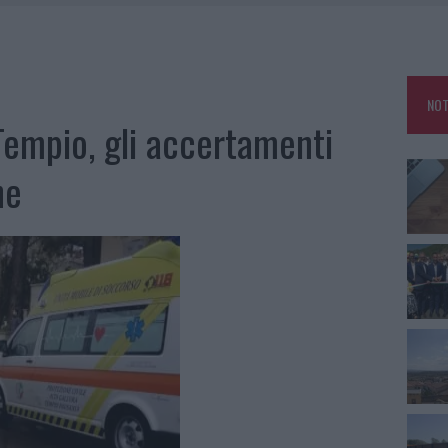
DDA, RISCHIO PER LA RETE ELETTRICA
L CANTIERE: LA GALLURA RITROVA LA STRADA
NOT
U, IL COMUNE COMPLETA L’ITER
Tempio, gli accertamenti
SCEGLIERE LA SOLUZIONE IDEALE PER LA CASA E L’UFFICIO
ne