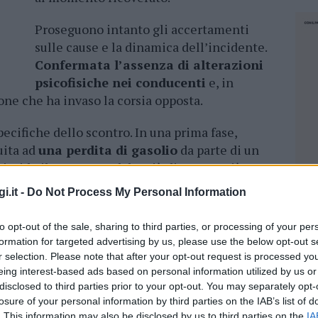
Proseguono intanto gli accertamenti
sulle cause e la dinamica dell’incidente.
Confermata l’assenza di alterazioni
psicofisiche nei conducenti
e, in
gone che ha invaso la corsia opposta.
pecifiche dello scontro. In una prima fase,
buita ad
una perdita di gasolio
da parte di un
iscido il manto stradale, più di quanto già non
oggia dopo settimane di mancate precipitazioni.
i.it -
Do Not Process My Personal Information
nti
non stanno confermando tale ipotesi
e
to opt-out of the sale, sharing to third parties, or processing of your per
 presenti nell’area non sono compatibili con i
formation for targeted advertising by us, please use the below opt-out s
rsia del mezzo. Al massimo, dunque, si
r selection. Please note that after your opt-out request is processed y
i portata è ancora tutta da verificare. Anche
eing interest-based ads based on personal information utilized by us or
a di gasolio avrebbe con tutta probabilità dato
disclosed to third parties prior to your opt-out. You may separately opt-
losure of your personal information by third parties on the IAB’s list of
erie.
NEC
. This information may also be disclosed by us to third parties on the
IA