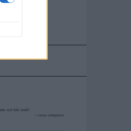
cate sul sito web!
*
campo obbligatorio