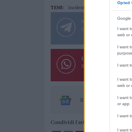
Opted 
TEMI:
Incidente Tempio
Scontro Fro
Google 
Notizie in tempo r
Entra nel canale tele
I want t
web or d
I want t
purpose
Inviaci le tue segna
Su WhatsApp al nume
I want 
I want t
web or d
I want t
Ricevi le nostre ult
or app.
I want t
Condividi l'articolo
I want t