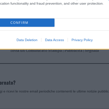
cation functionality and fraud prevention, and other user protection.
dente
Prossimo articolo
CONFIRM
Data Deletion
Data Access
Privacy Policy
Invia un Comunicato Stampa
|
Pubblicità
|
Segnala
iornato?
ggi e ricevi le nostre email periodiche contenenti le ultime notizie pubbli