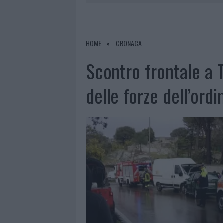
LA GALLURA
7 AGOSTO 2026
|
RAID NELLE CAMPAGNE DI BERCHI
7 AGOSTO 2026
|
MONTE PINO, VIA I CANCELLI DE
HOME
CRONACA
7 AGOSTO 2026
|
NUOVI STALLI RESIDENTI A PALA
Scontro frontale a 
7 AGOSTO 2026
|
PAUSA CAFFÈ IMPECCABILE: COME 
delle forze dell’ordi