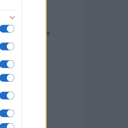
I nostri cari
Giovannimaria Cabras