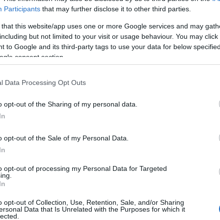
Participants
that may further disclose it to other third parties.
uesti casi, ha raccolto le versioni di testimoni
e nella giornata di giovedì nelle vicinanze della
 that this website/app uses one or more Google services and may gath
including but not limited to your visit or usage behaviour. You may click 
 di carburante per distributori o condomini. Tali
 to Google and its third-party tags to use your data for below specifi
riscontro.
ogle consent section.
l Data Processing Opt Outs
azionali?
o opt-out of the Sharing of my personal data.
In
 mese
cliccando
qui
o opt-out of the Sale of my Personal Data.
In
to opt-out of processing my Personal Data for Targeted
ing.
do nella sezione
Login
dal menù del sito o
In
o opt-out of Collection, Use, Retention, Sale, and/or Sharing
ersonal Data that Is Unrelated with the Purposes for which it
lected.