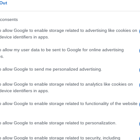
Out
ntale
consents
eale?
gram di GalluraOggi.it
o allow Google to enable storage related to advertising like cookies on
evice identifiers in apps.
o allow my user data to be sent to Google for online advertising
s.
lazioni, i tuoi video e le tue foto
ro +39 345 356 7512
to allow Google to send me personalized advertising.
o allow Google to enable storage related to analytics like cookies on
evice identifiers in apps.
o allow Google to enable storage related to functionality of the website
ime news da
Google News
o allow Google to enable storage related to personalization.
o allow Google to enable storage related to security, including