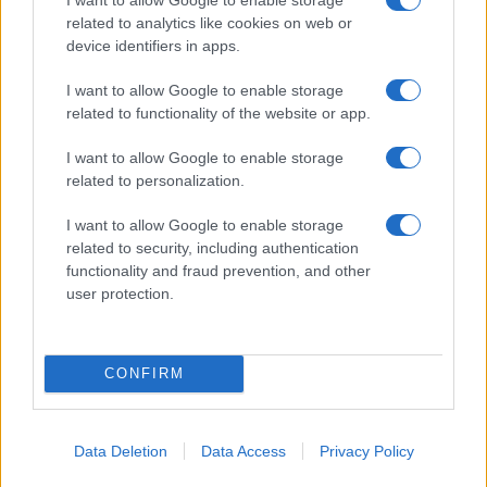
un ferito
related to analytics like cookies on web or
device identifiers in apps.
Sangue, musica e solidarietà con Avis Olbia al
I want to allow Google to enable storage
Delta Center
related to functionality of the website or app.
I want to allow Google to enable storage
Meteo Olbia 9 agosto, temperature in calo
related to personalization.
I want to allow Google to enable storage
related to security, including authentication
Salmo finisce in ospedale a Catania, ma il tour
functionality and fraud prevention, and other
va avanti: “Sicilia, ci sono”
user protection.
CONFIRM
Data Deletion
Data Access
Privacy Policy