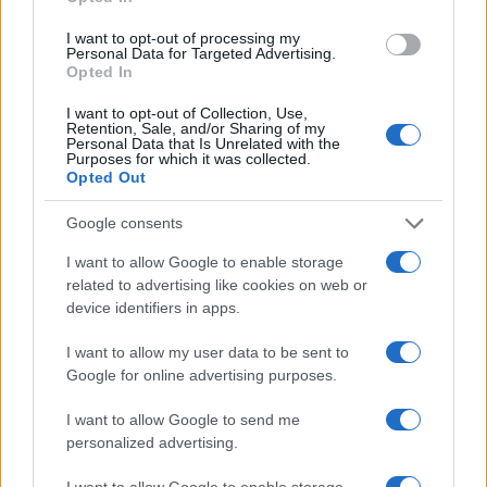
ce
it
te
at
a
Articolo precedente
b
te
re
s
re
I want to opt-out of processing my
Prossimo articolo
Personal Data for Targeted Advertising.
o
r
st
A
Opted In
o
p
I want to opt-out of Collection, Use,
Retention, Sale, and/or Sharing of my
NOTIZIE RECENTI
k
p
Personal Data that Is Unrelated with the
Purposes for which it was collected.
Opted Out
Controlli rafforzati in Costa Smeralda, 20
Google consents
arresti e 135 denunce
I want to allow Google to enable storage
related to advertising like cookies on web or
Tre milioni di euro dalla Provincia Gallura per
device identifiers in apps.
nuove aule nelle scuole di Olbia
I want to allow my user data to be sent to
Google for online advertising purposes.
Incidente sulla provinciale 125, paura tra Olbia e
Arzachena
I want to allow Google to send me
personalized advertising.
Incidente sulla strada provinciale ad Arzachena,
I want to allow Google to enable storage