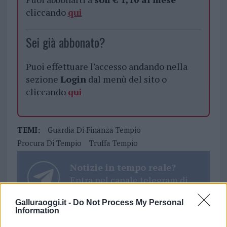
cliccando
qui
Sei già abbonato?
Puoi effettuare l'accesso andando nella
sezione
Login
dal menù del sito o
cliccando
qui
TEMI:
Guardia Di Finanza Tempio
Procura Di Tempio
Truffa Tempio
Notizie in tempo reale?
Entra nel canale telegram di
GalluraOggi.it
Galluraoggi.it -
Do Not Process My Personal
Information