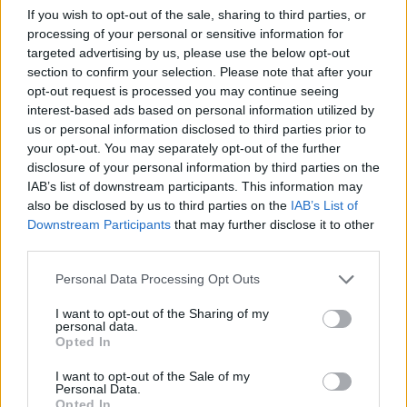
If you wish to opt-out of the sale, sharing to third parties, or
Inviaci le tue segnalazioni,
processing of your personal or sensitive information for
i tuoi video e le tue foto
targeted advertising by us, please use the below opt-out
Su WhatsApp al numero +39
section to confirm your selection. Please note that after your
opt-out request is processed you may continue seeing
345 356 7512
interest-based ads based on personal information utilized by
us or personal information disclosed to third parties prior to
your opt-out. You may separately opt-out of the further
disclosure of your personal information by third parties on the
IAB’s list of downstream participants. This information may
Ricevi le nostre ultime news
also be disclosed by us to third parties on the
IAB’s List of
Downstream Participants
that may further disclose it to other
third parties.
da
Google News
Please note that this website/app uses one or more Google
Personal Data Processing Opt Outs
services and may gather and store information including but
not limited to your visit or usage behaviour. You may click to
I want to opt-out of the Sharing of my
Condividi l'articolo
personal data.
grant or deny consent to Google and its third-party tags to
Opted In
F
T
Pi
W
S
use your data for below specified purposes in below Google
consent section.
I want to opt-out of the Sale of my
a
w
n
h
h
Personal Data.
Opted In