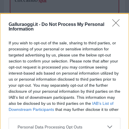
TEMI:
Isola Bianca Olbia
Notizie Olbia
Galluraoggi.it -
Do Not Process My Personal
Porto Di Olbia
Information
Inviaci le tue segnalazioni,
If you wish to opt-out of the sale, sharing to third parties, or
i tuoi video e le tue foto
processing of your personal or sensitive information for
targeted advertising by us, please use the below opt-out
Su WhatsApp al numero +39
section to confirm your selection. Please note that after your
345 356 7512
opt-out request is processed you may continue seeing
interest-based ads based on personal information utilized by
us or personal information disclosed to third parties prior to
your opt-out. You may separately opt-out of the further
disclosure of your personal information by third parties on the
Notizie in tempo reale?
IAB’s list of downstream participants. This information may
Entra nel canale telegram di
also be disclosed by us to third parties on the
IAB’s List of
GalluraOggi.it
Downstream Participants
that may further disclose it to other
third parties.
Please note that this website/app uses one or more Google
Personal Data Processing Opt Outs