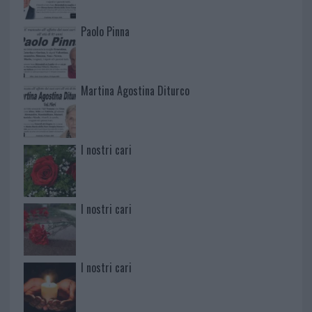
Paolo Pinna
Martina Agostina Diturco
I nostri cari
I nostri cari
I nostri cari