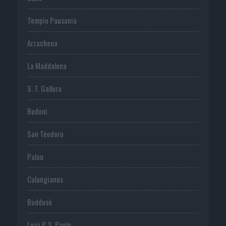
Tempio Pausania
Arzachena
La Maddalena
S. T. Gallura
Budoni
San Teodoro
Palau
Calangianus
Buddusò
Loiri P. S. Paolo