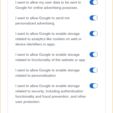
Calangianus, dopo le polemiche il centro
I want to allow my user data to be sent to
accoglienza minori chiude
Google for online advertising purposes.
I want to allow Google to send me
Olbia, divieto di sosta contro spaccio e degrado:
personalized advertising.
esplode la protesta
I want to allow Google to enable storage
related to analytics like cookies on web or
Pausa caffè impeccabile: come scegliere la
device identifiers in apps.
soluzione ideale per la casa e l’ufficio
I want to allow Google to enable storage
related to functionality of the website or app.
Monte Pino, la fine di un lungo dolore: storia e
I want to allow Google to enable storage
rinascita della strada che segnò la Gallura
related to personalization.
I want to allow Google to enable storage
Raid nelle campagne di Berchidda, rischio per
related to security, including authentication
la rete elettrica
functionality and fraud prevention, and other
user protection.
Monte Pino, via i cancelli del cantiere: la Gallura