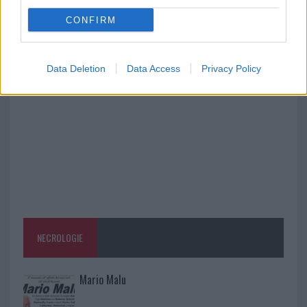
ritrova la strada
CONFIRM
Nuovi stalli residenti a Palau, il Comune
completa l’iter
Data Deletion
Data Access
Privacy Policy
NECROLOGIE
Mario Malu