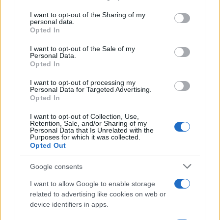
services and may gather and store information including but
not limited to your visit or usage behaviour. You may click to
I want to opt-out of the Sharing of my
Ricevi le nostre ultime news
personal data.
grant or deny consent to Google and its third-party tags to
Opted In
use your data for below specified purposes in below Google
da
Google News
consent section.
I want to opt-out of the Sale of my
Personal Data.
Opted In
Condividi l'articolo
I want to opt-out of processing my
Personal Data for Targeted Advertising.
Opted In
F
T
Pi
W
S
a
w
n
h
h
I want to opt-out of Collection, Use,
Retention, Sale, and/or Sharing of my
Personal Data that Is Unrelated with the
ce
it
te
at
a
Purposes for which it was collected.
Articolo precedente
Opted Out
b
te
re
s
re
Prossimo articolo
o
r
st
A
Google consents
o
p
I want to allow Google to enable storage
NOTIZIE RECENTI
related to advertising like cookies on web or
k
p
device identifiers in apps.