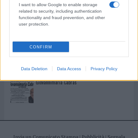
I nostri cari
I want to allow Google to enable storage
related to security, including authentication
functionality and fraud prevention, and other
user protection.
I nostri cari
CONFIRM
I nostri cari
Data Deletion
Data Access
Privacy Policy
Giovannimaria Cabras
Invia un Comunicato Stampa
|
Pubblicità
|
Segnala