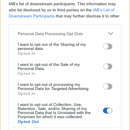
IAB’s list of downstream participants. This information may
also be disclosed by us to third parties on the
IAB’s List of
Incendi in Gallura, devastati un chiosco e due
Downstream Participants
that may further disclose it to other
third parties.
furgoni: le indagini
Please note that this website/app uses one or more Google
Personal Data Processing Opt Outs
services and may gather and store information including but
Cannigione celebra la cultura gallurese con il
not limited to your visit or usage behaviour. You may click to
I want to opt-out of the Sharing of my
“Poker letterario”
personal data.
grant or deny consent to Google and its third-party tags to
Opted In
use your data for below specified purposes in below Google
consent section.
I want to opt-out of the Sale of my
È scontro tra Misericordia e Comune di Santa
Personal Data.
Teresa Gallura
Opted In
I want to opt-out of processing my
Personal Data for Targeted Advertising.
Controlli rafforzati in Costa Smeralda, 20
Opted In
arresti e 135 denunce
I want to opt-out of Collection, Use,
Retention, Sale, and/or Sharing of my
Personal Data that Is Unrelated with the
Purposes for which it was collected.
Opted Out