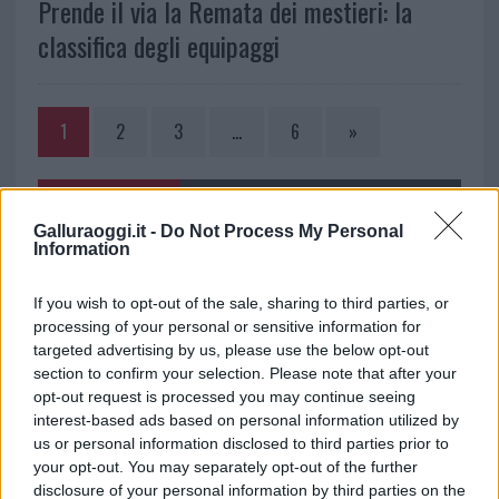
Prende il via la Remata dei mestieri: la
classifica degli equipaggi
1
2
3
…
6
»
NOTIZIE RECENTI
Galluraoggi.it -
Do Not Process My Personal
Information
Olbia, le previsioni meteo per lunedì 10 agosto
If you wish to opt-out of the sale, sharing to third parties, or
2026
processing of your personal or sensitive information for
targeted advertising by us, please use the below opt-out
Le ultime offerte di lavoro a Olbia e in Gallura
section to confirm your selection. Please note that after your
opt-out request is processed you may continue seeing
interest-based ads based on personal information utilized by
us or personal information disclosed to third parties prior to
Cumuli di rifiuti a Santa Teresa Gallura, la
your opt-out. You may separately opt-out of the further
disclosure of your personal information by third parties on the
segnalazione dei residenti