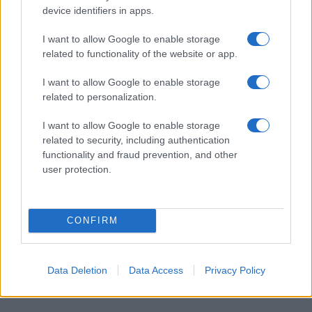
device identifiers in apps.
I want to allow Google to enable storage
I nostri cari
related to functionality of the website or app.
I want to allow Google to enable storage
related to personalization.
Giovannimaria Cabras
I want to allow Google to enable storage
related to security, including authentication
functionality and fraud prevention, and other
user protection.
CONFIRM
Invia un Comunicato Stampa
|
Pubblicità
|
Segnala
Data Deletion
Data Access
Privacy Policy