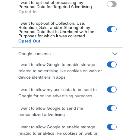
I want to opt-out of processing my
Personal Data for Targeted Advertising.
NECROLOGIE
Opted In
I want to opt-out of Collection, Use,
Mario Malu
Retention, Sale, and/or Sharing of my
Personal Data that Is Unrelated with the
Purposes for which it was collected.
Opted Out
Paolo Pinna
Google consents
I want to allow Google to enable storage
related to advertising like cookies on web or
Martina Agostina Diturco
device identifiers in apps.
I want to allow my user data to be sent to
Google for online advertising purposes.
I nostri cari
I want to allow Google to send me
personalized advertising.
I want to allow Google to enable storage
I nostri cari
related to analytics like cookies on web or