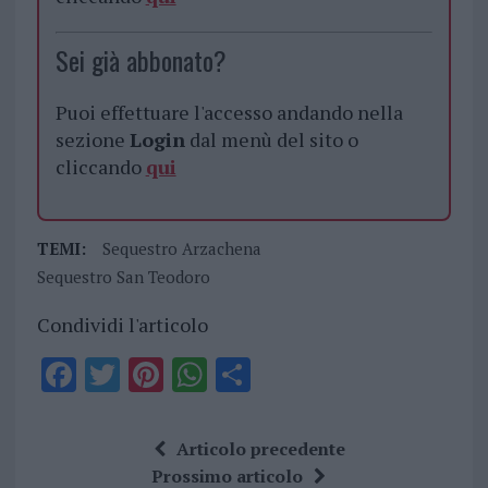
Sei già abbonato?
Puoi effettuare l'accesso andando nella
sezione
Login
dal menù del sito o
cliccando
qui
TEMI:
Sequestro Arzachena
Sequestro San Teodoro
Condividi l'articolo
F
T
Pi
W
S
a
w
n
h
h
ce
it
te
at
a
Articolo precedente
b
te
re
s
re
Prossimo articolo