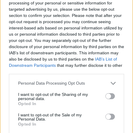
processing of your personal or sensitive information for
Gallura, finti clienti svuotano le suite: furto da
targeted advertising by us, please use the below opt-out
50mila nel resort
section to confirm your selection. Please note that after your
opt-out request is processed you may continue seeing
interest-based ads based on personal information utilized by
Meteo Olbia 7 agosto, sole e caldo tornano
us or personal information disclosed to third parties prior to
protagonisti
your opt-out. You may separately opt-out of the further
disclosure of your personal information by third parties on the
IAB’s list of downstream participants. This information may
Test tunnel Olbia: rampe chiuse ancora fino a
also be disclosed by us to third parties on the
IAB’s List of
fine agosto
Downstream Participants
that may further disclose it to other
third parties.
Please note that this website/app uses one or more Google
Personal Data Processing Opt Outs
services and may gather and store information including but
not limited to your visit or usage behaviour. You may click to
I want to opt-out of the Sharing of my
personal data.
grant or deny consent to Google and its third-party tags to
Opted In
use your data for below specified purposes in below Google
consent section.
I want to opt-out of the Sale of my
Personal Data.
Opted In