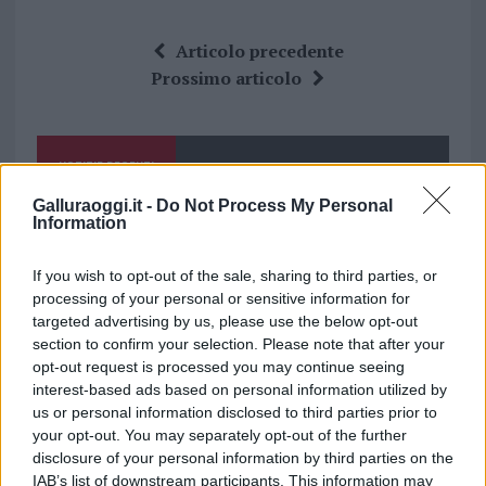
a
w
n
h
h
ce
it
te
at
a
Articolo precedente
b
te
re
s
re
Prossimo articolo
o
r
st
A
o
p
NOTIZIE RECENTI
k
p
Galluraoggi.it -
Do Not Process My Personal
Information
Film internazionale, casting per comparse in
Costa Smeralda
If you wish to opt-out of the sale, sharing to third parties, or
processing of your personal or sensitive information for
Porto Rotondo ospita la grande sfida della vela
targeted advertising by us, please use the below opt-out
section to confirm your selection. Please note that after your
nell’estate 2026
opt-out request is processed you may continue seeing
interest-based ads based on personal information utilized by
us or personal information disclosed to third parties prior to
Controlli all’aeroporto di Olbia, sequestrati
your opt-out. You may separately opt-out of the further
caviale e sabbia rubata
disclosure of your personal information by third parties on the
IAB’s list of downstream participants. This information may