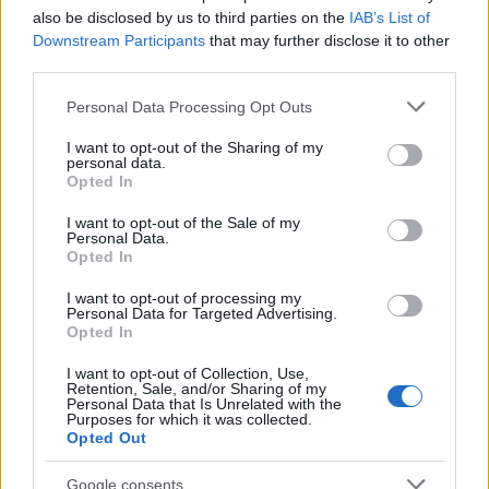
also be disclosed by us to third parties on the
IAB’s List of
Migliori cliniche di estetica medicale avanzata
Downstream Participants
that may further disclose it to other
in Europa: classifica dei 5 centri di riferimento
third parties.
pe…
Please note that this website/app uses one or more Google
Personal Data Processing Opt Outs
Incendi, a San Pasquale arriva il Campo Base:
services and may gather and store information including but
l’inaugurazione
not limited to your visit or usage behaviour. You may click to
I want to opt-out of the Sharing of my
personal data.
grant or deny consent to Google and its third-party tags to
Opted In
use your data for below specified purposes in below Google
Andrea Mura conquista Palau: grande
consent section.
I want to opt-out of the Sale of my
partecipazione per il suo racconto
Personal Data.
Opted In
Calangianus, allarme sul centro accoglienza
I want to opt-out of processing my
Personal Data for Targeted Advertising.
minori, Albieri: “Episodi gravissimi”
Opted In
I want to opt-out of Collection, Use,
Retention, Sale, and/or Sharing of my
Personal Data that Is Unrelated with the
Purposes for which it was collected.
Opted Out
Google consents