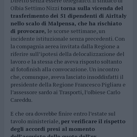
Diretto senza essere telegrafico. Il sindaco di
Olbia Settimo Nizzi
torna sulla vicenda del
trasferimento dei 51 dipendenti di AirItaly
nello scalo di Malpensa, che ha rischiato
di provocare,
le scorse settimane, un
incidente istituzionale senza precedenti. Con
la compagnia aerea invitata dalla Regione a
riferire sull’ipotesi della delocalizzazione del
lavoro e la stessa che aveva risposto soltanto
al fotofinish alla convocazione. Un incontro
che, comunque, aveva lasciato insoddisfatti il
presidente della Regione Francesco Pigliaru e
l’assessore sardo ai Trasporti, l’olbiese Carlo
Careddu.
E che ora dovrebbe finire entro l’estate sul
tavolo ministeriale,
per verificare il rispetto
degli accordi presi al momento
dell’acquisto delle quote dell’ex