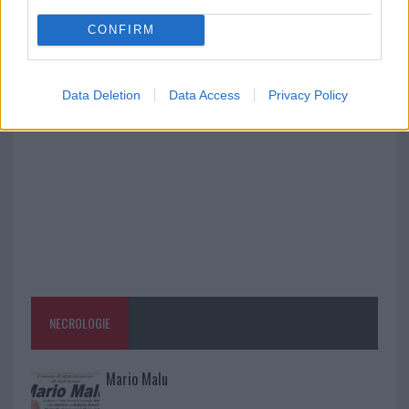
rinascita della strada che segnò la Gallura
CONFIRM
Raid nelle campagne di Berchidda, rischio per
la rete elettrica
Data Deletion
Data Access
Privacy Policy
NECROLOGIE
Mario Malu