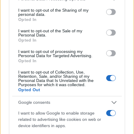
services and may gather and store information including but
not limited to your visit or usage behaviour. You may click to
I want to opt-out of the Sharing of my
Ricevi le nostre ultime news
personal data.
grant or deny consent to Google and its third-party tags to
Opted In
use your data for below specified purposes in below Google
consent section.
da
Google News
I want to opt-out of the Sale of my
Personal Data.
Opted In
I want to opt-out of processing my
Condividi l'articolo
Personal Data for Targeted Advertising.
Opted In
F
T
Pi
W
S
I want to opt-out of Collection, Use,
a
w
n
h
h
Retention, Sale, and/or Sharing of my
Personal Data that Is Unrelated with the
ce
it
te
at
a
Purposes for which it was collected.
Articolo precedente
Opted Out
b
te
re
s
re
Prossimo articolo
o
r
st
A
Google consents
o
p
I want to allow Google to enable storage
NOTIZIE RECENTI
related to advertising like cookies on web or
k
p
device identifiers in apps.