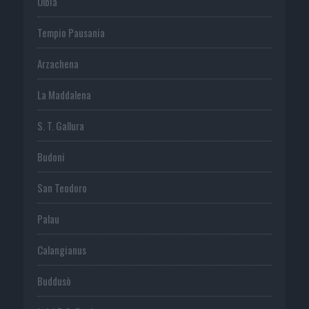
Olbia
Tempio Pausania
Arzachena
La Maddalena
S. T. Gallura
Budoni
San Teodoro
Palau
Calangianus
Buddusò