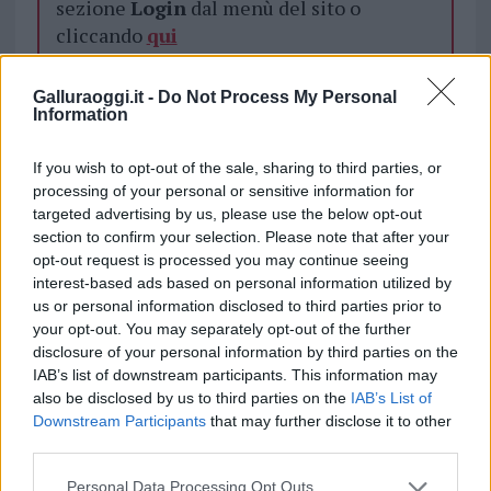
sezione
Login
dal menù del sito o
cliccando
qui
Galluraoggi.it -
Do Not Process My Personal
Information
TEMI:
Carabinieri Nurri
Trasporto Illecito Rifiuti
Notizie in tempo reale?
If you wish to opt-out of the sale, sharing to third parties, or
processing of your personal or sensitive information for
Entra nel canale telegram di
targeted advertising by us, please use the below opt-out
GalluraOggi.it
section to confirm your selection. Please note that after your
opt-out request is processed you may continue seeing
interest-based ads based on personal information utilized by
us or personal information disclosed to third parties prior to
your opt-out. You may separately opt-out of the further
Inviaci le tue segnalazioni,
disclosure of your personal information by third parties on the
i tuoi video e le tue foto
IAB’s list of downstream participants. This information may
Su WhatsApp al numero +39
also be disclosed by us to third parties on the
IAB’s List of
345 356 7512
Downstream Participants
that may further disclose it to other
third parties.
Please note that this website/app uses one or more Google
Personal Data Processing Opt Outs