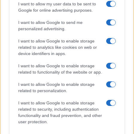
Le previsioni meteo per il weekend a Olbia e in
I want to allow my user data to be sent to
Google for online advertising purposes.
Gallura
I want to allow Google to send me
Michelle Hunziker in Gallura, bella anche dal
personalized advertising.
vivo: un amico vip svela come fa
I want to allow Google to enable storage
related to analytics like cookies on web or
Calangianus, dopo le polemiche il centro
device identifiers in apps.
accoglienza minori chiude
I want to allow Google to enable storage
related to functionality of the website or app.
Olbia, divieto di sosta contro spaccio e degrado:
I want to allow Google to enable storage
esplode la protesta
related to personalization.
I want to allow Google to enable storage
Pausa caffè impeccabile: come scegliere la
related to security, including authentication
soluzione ideale per la casa e l’ufficio
functionality and fraud prevention, and other
user protection.
Monte Pino, la fine di un lungo dolore: storia e