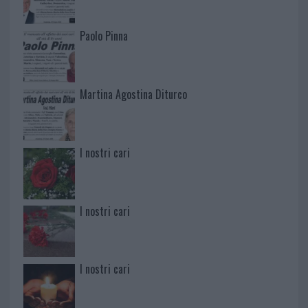
Paolo Pinna
Martina Agostina Diturco
I nostri cari
I nostri cari
I nostri cari