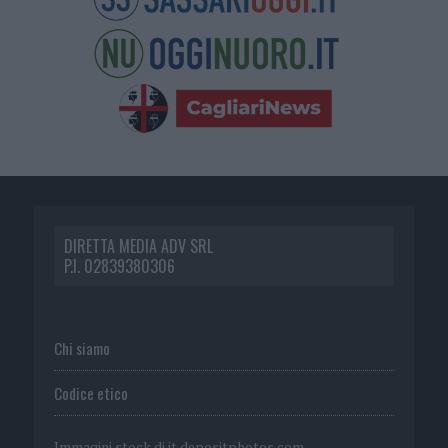
DIRETTA MEDIA ADV SRL
P.I. 02839380306
Chi siamo
Codice etico
Immagini stock di
it.depositphotos.com