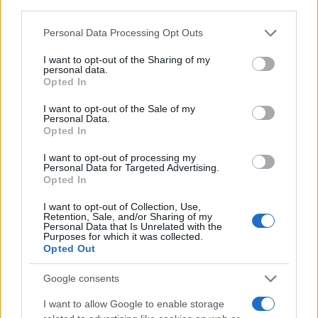
NECROLOGIE
third parties.
Please note that this website/app uses one or more Google
Personal Data Processing Opt Outs
services and may gather and store information including but
Mario Malu
not limited to your visit or usage behaviour. You may click to
I want to opt-out of the Sharing of my
personal data.
grant or deny consent to Google and its third-party tags to
Opted In
use your data for below specified purposes in below Google
consent section.
Paolo Pinna
I want to opt-out of the Sale of my
Personal Data.
Opted In
I want to opt-out of processing my
Martina Agostina Diturco
Personal Data for Targeted Advertising.
Opted In
I want to opt-out of Collection, Use,
Retention, Sale, and/or Sharing of my
I nostri cari
Personal Data that Is Unrelated with the
Purposes for which it was collected.
Opted Out
Google consents
I nostri cari
I want to allow Google to enable storage