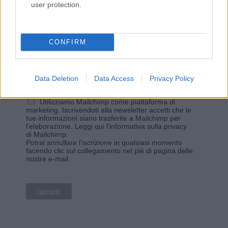
user protection.
Iscriviti alla newsletter di Gallura Oggi e ricevi le nostre
email periodiche contenenti le ultime notizie pubblicate
sul sito web!
*
campo obbligatorio
CONFIRM
*
Indirizzo email
Data Deletion
Data Access
Privacy Policy
Privacy
Utilizziamo Mailchimp come piattaforma di
marketing. Iscrivendoti alla newsletter accetti che le
tue informazioni siano trasferite a Mailchimp per
l'elaborazione.
Leggi qui l'informativa sulla privacy
di Mailchimp
.
Potrai annullare l'iscrizione in qualsiasi momento
facendo clic sul collegamento nel piè di pagina delle
nostre e-mail.