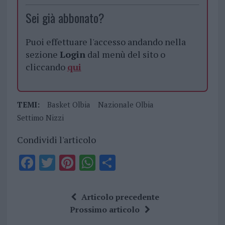
Sei già abbonato?
Puoi effettuare l'accesso andando nella
sezione
Login
dal menù del sito o
cliccando
qui
TEMI:
Basket Olbia
Nazionale Olbia
Settimo Nizzi
Condividi l'articolo
F
T
Pi
W
S
a
w
n
h
h
ce
it
te
at
a
Articolo precedente
b
te
re
s
re
Prossimo articolo