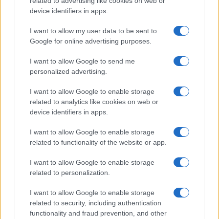
related to advertising like cookies on web or
device identifiers in apps.
I nostri cari
I want to allow my user data to be sent to
Google for online advertising purposes.
Giovannimaria Cabras
I want to allow Google to send me
personalized advertising.
I want to allow Google to enable storage
related to analytics like cookies on web or
device identifiers in apps.
I want to allow Google to enable storage
related to functionality of the website or app.
Invia un Comunicato Stampa
|
Pubblicità
|
Segnala
I want to allow Google to enable storage
related to personalization.
I want to allow Google to enable storage
related to security, including authentication
Vuoi rimanere sempre aggiornato?
functionality and fraud prevention, and other