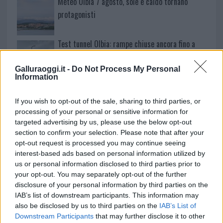
Meteo Olbia 7 agosto, sole e caldo tornano
protagonisti
Test tunnel Olbia: rampe chiuse ancora fino a
fine agosto
Galluraoggi.it -
Do Not Process My Personal
Information
Aggius conquista la classifica delle mete più
amate dell’estate 2026
If you wish to opt-out of the sale, sharing to third parties, or
processing of your personal or sensitive information for
targeted advertising by us, please use the below opt-out
section to confirm your selection. Please note that after your
opt-out request is processed you may continue seeing
interest-based ads based on personal information utilized by
us or personal information disclosed to third parties prior to
your opt-out. You may separately opt-out of the further
disclosure of your personal information by third parties on the
IAB’s list of downstream participants. This information may
also be disclosed by us to third parties on the
IAB’s List of
Downstream Participants
that may further disclose it to other