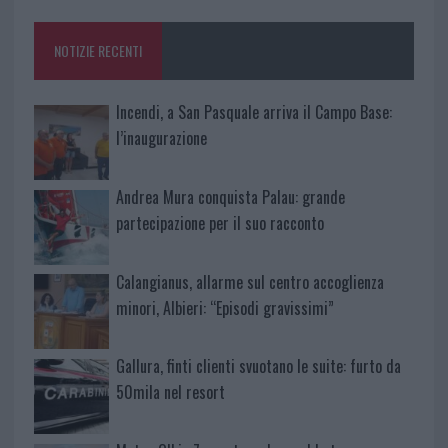
o
r
st
A
o
p
NOTIZIE RECENTI
k
p
Incendi, a San Pasquale arriva il Campo Base:
l’inaugurazione
Andrea Mura conquista Palau: grande
partecipazione per il suo racconto
Calangianus, allarme sul centro accoglienza
minori, Albieri: “Episodi gravissimi”
Gallura, finti clienti svuotano le suite: furto da
50mila nel resort