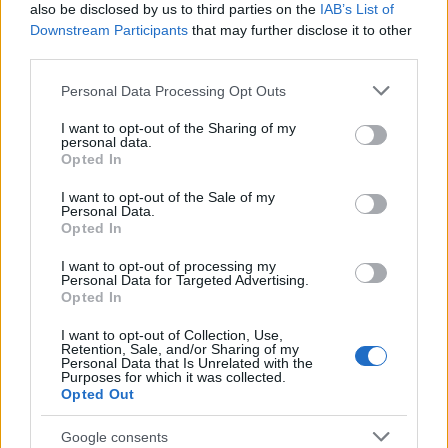
Aggius conquista la classifica delle mete più
also be disclosed by us to third parties on the
IAB’s List of
amate dell’estate 2026
Downstream Participants
that may further disclose it to other
third parties.
Please note that this website/app uses one or more Google
Nuovi posti auto in via La Marmora, parcheggio
Personal Data Processing Opt Outs
services and may gather and store information including but
provvisorio a La Maddalena
not limited to your visit or usage behaviour. You may click to
I want to opt-out of the Sharing of my
personal data.
grant or deny consent to Google and its third-party tags to
Opted In
use your data for below specified purposes in below Google
Allarme truffe a Berchidda, falsi incaricati
consent section.
I want to opt-out of the Sale of my
bussano alle porte
Personal Data.
Opted In
Notre-Dame de Paris conquista Olbia, la prima
I want to opt-out of processing my
Personal Data for Targeted Advertising.
al Molo Brin è un successo
Opted In
I want to opt-out of Collection, Use,
Retention, Sale, and/or Sharing of my
Personal Data that Is Unrelated with the
Purposes for which it was collected.
Opted Out
Google consents