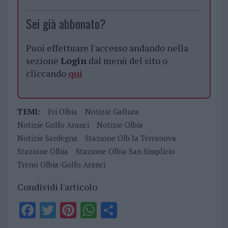
Sei già abbonato?
Puoi effettuare l'accesso andando nella
sezione
Login
dal menù del sito o
cliccando
qui
TEMI:
Fri Olbia
Notizie Gallura
Notizie Golfo Aranci
Notizie Olbia
Notizie Sardegna
Stazione Olb Ia Terranova
Stazione Olbia
Stazione Olbia San Simplicio
Treno Olbia-Golfo Aranci
Condividi l'articolo
F
T
Pi
W
S
a
w
n
h
h