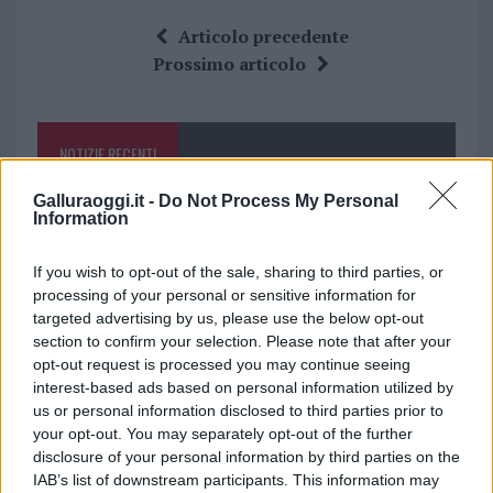
ce
it
te
at
a
Articolo precedente
b
te
re
s
re
Prossimo articolo
o
r
st
A
o
p
NOTIZIE RECENTI
k
p
Galluraoggi.it -
Do Not Process My Personal
Gallura, finti clienti svuotano le suite: furto da
Information
50mila nel resort
If you wish to opt-out of the sale, sharing to third parties, or
processing of your personal or sensitive information for
Meteo Olbia 7 agosto, sole e caldo tornano
targeted advertising by us, please use the below opt-out
protagonisti
section to confirm your selection. Please note that after your
opt-out request is processed you may continue seeing
interest-based ads based on personal information utilized by
Test tunnel Olbia: rampe chiuse ancora fino a
us or personal information disclosed to third parties prior to
fine agosto
your opt-out. You may separately opt-out of the further
disclosure of your personal information by third parties on the
IAB’s list of downstream participants. This information may