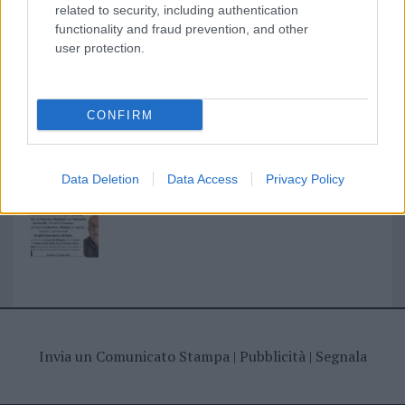
related to security, including authentication
functionality and fraud prevention, and other
I nostri cari
user protection.
CONFIRM
I nostri cari
Data Deletion
Data Access
Privacy Policy
Giovannimaria Cabras
Invia un Comunicato Stampa
|
Pubblicità
|
Segnala