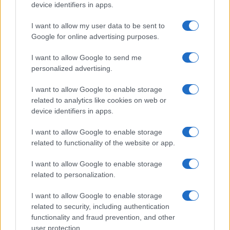
GalluraOggi.it
device identifiers in apps.
I want to allow my user data to be sent to
Google for online advertising purposes.
I want to allow Google to send me
Ricevi le nostre ultime news
personalized advertising.
da
Google News
I want to allow Google to enable storage
related to analytics like cookies on web or
device identifiers in apps.
Condividi l'articolo
I want to allow Google to enable storage
related to functionality of the website or app.
F
T
Pi
W
S
a
w
n
h
h
I want to allow Google to enable storage
related to personalization.
ce
it
te
at
a
Articolo precedente
I want to allow Google to enable storage
b
te
re
s
re
Prossimo articolo
related to security, including authentication
o
r
st
A
functionality and fraud prevention, and other
user protection.