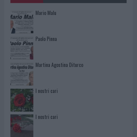
Mario Malu
Paolo Pinna
Martina Agostina Diturco
I nostri cari
I nostri cari