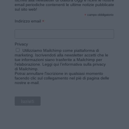
Iscriviti alla newsletter di Gallura Oggi e ricevi le nostre
email periodiche contenenti le ultime notizie pubblicate
sul sito web!
*
campo obbligatorio
*
Indirizzo email
Privacy
Utilizziamo Mailchimp come piattaforma di
marketing. Iscrivendoti alla newsletter accetti che le
tue informazioni siano trasferite a Mailchimp per
l'elaborazione.
Leggi qui l'informativa sulla privacy
di Mailchimp
.
Potrai annullare l'iscrizione in qualsiasi momento
facendo clic sul collegamento nel piè di pagina delle
nostre e-mail.