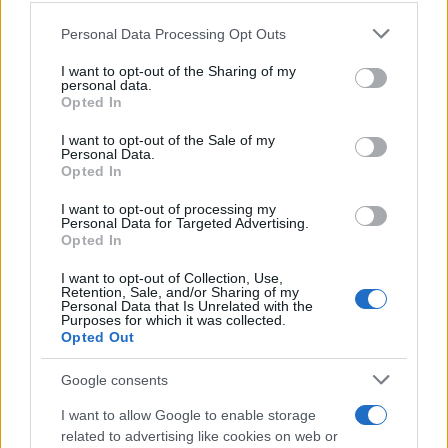
Puoi effettuare l'accesso andando nella
Please note that this website/app uses one or more Google
Personal Data Processing Opt Outs
services and may gather and store information including but
sezione
Login
dal menù del sito o
not limited to your visit or usage behaviour. You may click to
I want to opt-out of the Sharing of my
cliccando
qui
personal data.
grant or deny consent to Google and its third-party tags to
Opted In
use your data for below specified purposes in below Google
consent section.
I want to opt-out of the Sale of my
Personal Data.
TEMI:
Pier Luigi Caria
Vermentino Di Gallura
Opted In
Vinitaly Sardegna
I want to opt-out of processing my
Personal Data for Targeted Advertising.
Inviaci le tue segnalazioni,
Opted In
i tuoi video e le tue foto
Su WhatsApp al numero +39
I want to opt-out of Collection, Use,
Retention, Sale, and/or Sharing of my
345 356 7512
Personal Data that Is Unrelated with the
Purposes for which it was collected.
Opted Out
Google consents
Notizie in tempo reale?
I want to allow Google to enable storage
Entra nel canale telegram di
related to advertising like cookies on web or