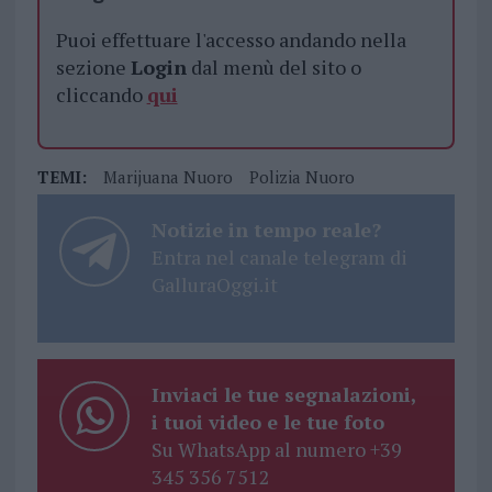
Puoi effettuare l'accesso andando nella
sezione
Login
dal menù del sito o
cliccando
qui
TEMI:
Marijuana Nuoro
Polizia Nuoro
Notizie in tempo reale?
Entra nel canale telegram di
GalluraOggi.it
Inviaci le tue segnalazioni,
i tuoi video e le tue foto
Su WhatsApp al numero +39
345 356 7512