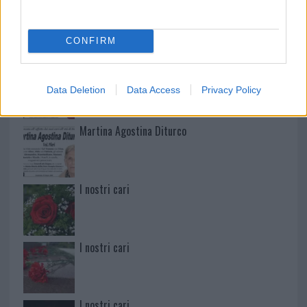
Mario Malu
CONFIRM
Paolo Pinna
Data Deletion
Data Access
Privacy Policy
Martina Agostina Diturco
I nostri cari
I nostri cari
I nostri cari