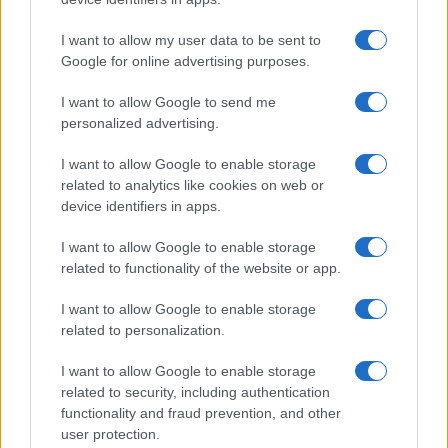
Santa Teresa Gallura, nuove regole per la
I want to allow my user data to be sent to
Google for online advertising purposes.
raccolta differenziata
I want to allow Google to send me
personalized advertising.
Robbie Williams incanta il gala del Big Art
Festival al Romazzino
I want to allow Google to enable storage
related to analytics like cookies on web or
device identifiers in apps.
I want to allow Google to enable storage
related to functionality of the website or app.
I want to allow Google to enable storage
related to personalization.
I want to allow Google to enable storage
related to security, including authentication
NECROLOGIE
functionality and fraud prevention, and other
user protection.