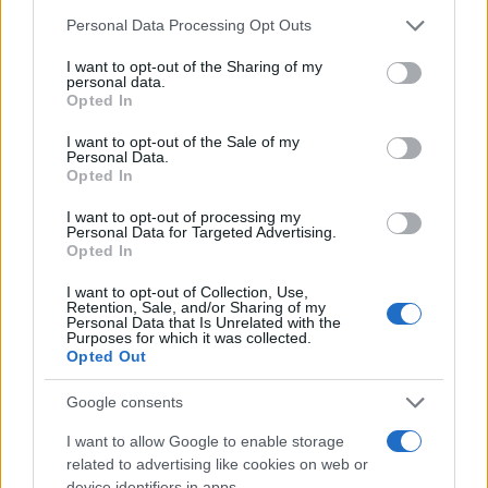
NOTIZIE RECENTI
k
p
Please note that this website/app uses one or more Google
Personal Data Processing Opt Outs
services and may gather and store information including but
not limited to your visit or usage behaviour. You may click to
I want to opt-out of the Sharing of my
Soccorso tra i mega yacht sulla spiaggia di La
personal data.
grant or deny consent to Google and its third-party tags to
Maddalena: cosa è successo
Opted In
use your data for below specified purposes in below Google
consent section.
I want to opt-out of the Sale of my
Personal Data.
Scontro Misericordia-Comune: Oltre le Bocche
Opted In
attacca la sindaca
I want to opt-out of processing my
Personal Data for Targeted Advertising.
Opted In
Salvini contestato a L’Agnata, il ministro
interviene: “Amo De Andrè che democrazia è?”
I want to opt-out of Collection, Use,
Retention, Sale, and/or Sharing of my
Personal Data that Is Unrelated with the
Purposes for which it was collected.
Porto Taverna, strage di pesci nello stagno:
Opted Out
scattano le prime bonifiche
Google consents
Olbia, stretta sulla sicurezza per il Red Valley
I want to allow Google to enable storage
related to advertising like cookies on web or
2026: tutti i divieti
device identifiers in apps.