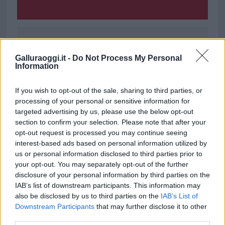
Ricevi le nostre ultime news
Galluraoggi.it -
Do Not Process My Personal
Information
da
Google News
If you wish to opt-out of the sale, sharing to third parties, or
processing of your personal or sensitive information for
targeted advertising by us, please use the below opt-out
Condividi l'articolo
section to confirm your selection. Please note that after your
opt-out request is processed you may continue seeing
F
T
Pi
W
S
interest-based ads based on personal information utilized by
a
w
n
h
h
us or personal information disclosed to third parties prior to
your opt-out. You may separately opt-out of the further
ce
it
te
at
a
Articolo precedente
disclosure of your personal information by third parties on the
b
te
re
s
re
Prossimo articolo
IAB’s list of downstream participants. This information may
also be disclosed by us to third parties on the
IAB’s List of
o
r
st
A
Downstream Participants
that may further disclose it to other
o
p
third parties.