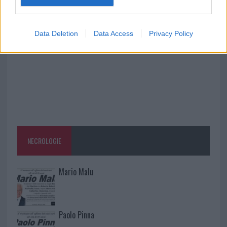
vigili del fuoco a Rudalza
Data Deletion
Data Access
Privacy Policy
NECROLOGIE
Mario Malu
Paolo Pinna