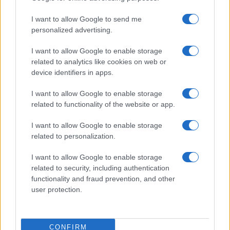
Meteo Olbia 9 agosto, temperature in calo
I want to allow Google to send me
personalized advertising.
I want to allow Google to enable storage
Salmo finisce in ospedale a Catania, ma il tour
related to analytics like cookies on web or
va avanti: “Sicilia, ci sono”
device identifiers in apps.
I want to allow Google to enable storage
Jovanotti, Gabry Ponte e Alfa: Olbia ombelico del
related to functionality of the website or app.
mondo per una notte
I want to allow Google to enable storage
related to personalization.
Giorgia Meloni a La Maddalena, la vicesindaco:
“Orgoglio e discrezione per visita privata̶…
I want to allow Google to enable storage
related to security, including authentication
functionality and fraud prevention, and other
Incendio nella notte a Olbia, a fuoco due furgoni
user protection.
A fuoco un deposito con bombole, intervento dei
CONFIRM