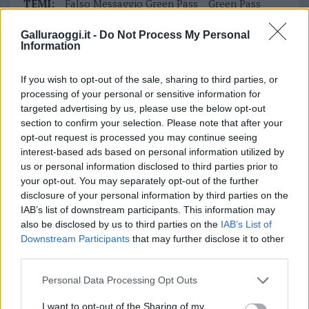
TEMI:
Falso Messaggio Green Pass
Green Pass
Truffa Whatsapp
Galluraoggi.it -
Do Not Process My Personal
Information
Notizie in tempo reale?
Entra nel canale telegram di
If you wish to opt-out of the sale, sharing to third parties, or
GalluraOggi.it
processing of your personal or sensitive information for
targeted advertising by us, please use the below opt-out
section to confirm your selection. Please note that after your
opt-out request is processed you may continue seeing
interest-based ads based on personal information utilized by
Inviaci le tue segnalazioni,
us or personal information disclosed to third parties prior to
i tuoi video e le tue foto
your opt-out. You may separately opt-out of the further
Su WhatsApp al numero +39
disclosure of your personal information by third parties on the
345 356 7512
IAB’s list of downstream participants. This information may
also be disclosed by us to third parties on the
IAB’s List of
Downstream Participants
that may further disclose it to other
third parties.
Please note that this website/app uses one or more Google
Personal Data Processing Opt Outs
Ricevi le nostre ultime news
services and may gather and store information including but
not limited to your visit or usage behaviour. You may click to
I want to opt-out of the Sharing of my