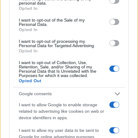
personal data.
grant or deny consent to Google and its third-party tags to
da
Google News
Opted In
use your data for below specified purposes in below Google
consent section.
I want to opt-out of the Sale of my
Personal Data.
Opted In
Condividi l'articolo
I want to opt-out of processing my
F
T
Pi
W
S
Personal Data for Targeted Advertising.
Opted In
a
w
n
h
h
ce
it
te
at
a
I want to opt-out of Collection, Use,
Articolo precedente
Retention, Sale, and/or Sharing of my
Personal Data that Is Unrelated with the
b
te
re
s
re
Prossimo articolo
Purposes for which it was collected.
Opted Out
o
r
st
A
o
p
Google consents
NOTIZIE RECENTI
k
p
I want to allow Google to enable storage
related to advertising like cookies on web or
Sangue, musica e solidarietà con Avis Olbia al
device identifiers in apps.
Delta Center
I want to allow my user data to be sent to
Google for online advertising purposes.