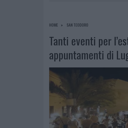
NELLA GESTIONE DELLE PRATICHE
6 AGOSTO 2026
|
EVENTI IN GALLURA, DA JOVANO
6 AGOSTO 2026
|
LETTINI E ARREDI ABUSIVI SULLA
HOME
SAN TEODORO
6 AGOSTO 2026
|
È MORTO FRANCESCO GUCCINI, I
Tanti eventi per l’e
6 AGOSTO 2026
|
NUOVO SPORTELLO RIFIUTI A PAL
appuntamenti di Lug