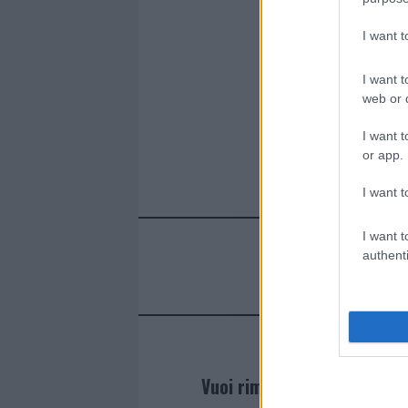
I want 
I want t
web or d
I want t
or app.
I want t
I want t
authenti
Vuoi rimanere sempre agg