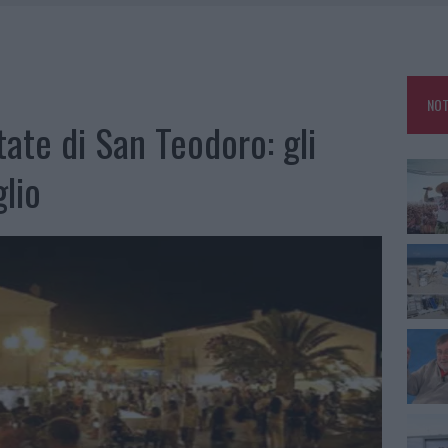
TTI ALLA ZUPPA GALLURESE: GLI APPUNTAMENTI DA NON PERDERE
 SPIAGGIA LIBERA, SEQUESTRI A OLBIA E ARZACHENA
NOT
L MAESTRO CHE RIFIUTÒ LA COSTA SMERALDA
state di San Teodoro: gli
AU, UNA SVOLTA PER GLI UTENTI
lio