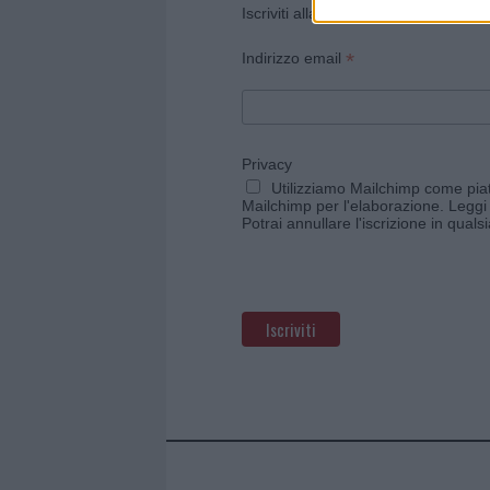
Iscriviti alla newsletter di Gallura O
*
Indirizzo email
Privacy
Utilizziamo Mailchimp come piatt
Mailchimp per l'elaborazione.
Leggi 
Potrai annullare l'iscrizione in qual