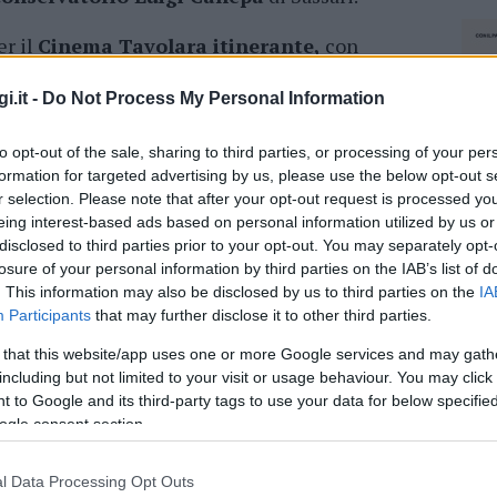
er il
Cinema Tavolara itinerante,
con
ggi che si terranno tra Montepetrosu, Straula e
 24 luglio a trovare spazio sarà la il mondo della
i.it -
Do Not Process My Personal Information
ttranghi
.
to opt-out of the sale, sharing to third parties, or processing of your per
an Teodoro farà da cornice al concerto
formation for targeted advertising by us, please use the below opt-out s
r selection. Please note that after your opt-out request is processed y
a
. Il 25 luglio, invece, protagonista sarà la
eing interest-based ads based on personal information utilized by us or
0 ospiterà il
TTR_Piano Trio
, per un
omaggio
disclosed to third parties prior to your opt-out. You may separately opt-
derà, sabato 31 presso l’aviosuperfice, con la
losure of your personal information by third parties on the IAB’s list of
ly.
. This information may also be disclosed by us to third parties on the
IA
Participants
that may further disclose it to other third parties.
azionali?
 that this website/app uses one or more Google services and may gath
including but not limited to your visit or usage behaviour. You may click 
 to Google and its third-party tags to use your data for below specifi
 mese
cliccando
qui
ogle consent section.
l Data Processing Opt Outs
NEC