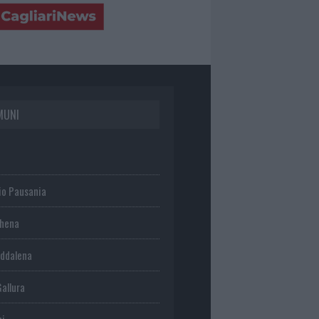
MUNI
io Pausania
chena
ddalena
Gallura