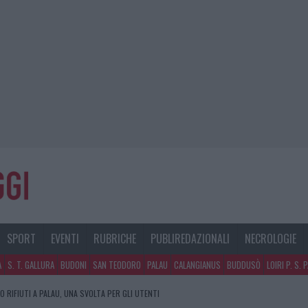
SPORT
EVENTI
RUBRICHE
PUBLIREDAZIONALI
NECROLOGIE
A
S. T. GALLURA
BUDONI
SAN TEODORO
PALAU
CALANGIANUS
BUDDUSÒ
LOIRI P. S. 
 PER L’ATTESTAZIONE SOA IN ITALIA: LISTA DELLE 4 REALTÀ PIÙ EFFICIENTI