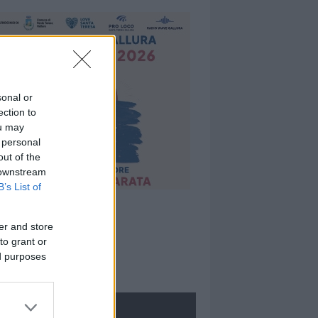
sonal or
ection to
ou may
 personal
out of the
 downstream
B’s List of
er and store
to grant or
ed purposes
ROLOGIE