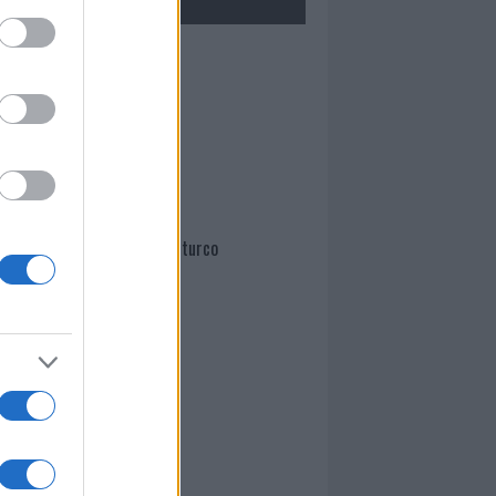
Mario Malu
Paolo Pinna
Martina Agostina Diturco
I nostri cari
I nostri cari