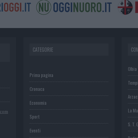
CATEGORIE
CO
Olbia
Prima pagina
Temp
Cronaca
Arza
Economia
La Ma
.com
Sport
S. T. 
Eventi