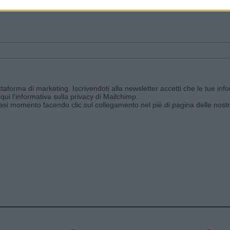
ggi e ricevi le nostre email periodiche contenenti le ultime notizie pubbli
aforma di marketing. Iscrivendoti alla newsletter accetti che le tue info
qui l'informativa sulla privacy di Mailchimp
.
siasi momento facendo clic sul collegamento nel piè di pagina delle nostr