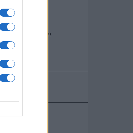
I nostri cari
Giovannimaria Cabras