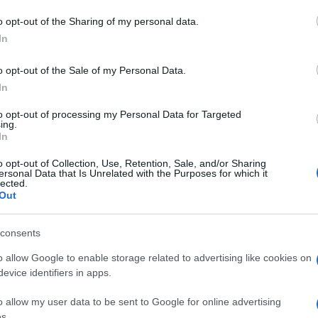
do nella sezione
Login
dal menù del sito o
o opt-out of the Sharing of my personal data.
In
o opt-out of the Sale of my Personal Data.
In
Teodorina
to opt-out of processing my Personal Data for Targeted
ing.
In
o opt-out of Collection, Use, Retention, Sale, and/or Sharing
ersonal Data that Is Unrelated with the Purposes for which it
lected.
Out
dente
Prossimo articolo
consents
o allow Google to enable storage related to advertising like cookies on
evice identifiers in apps.
o allow my user data to be sent to Google for online advertising
s.