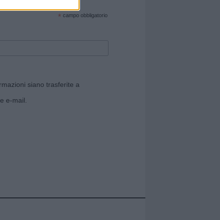
cate sul sito web!
*
campo obbligatorio
rmazioni siano trasferite a
e e-mail.