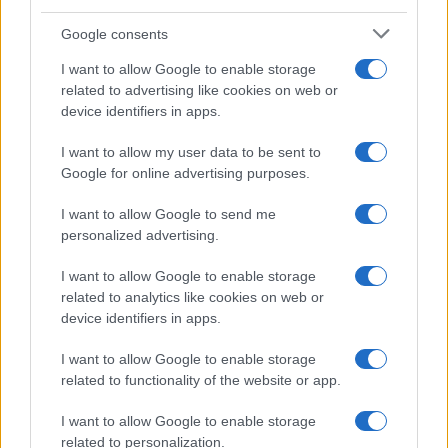
Condividi l'articolo
Google consents
F
T
Pi
W
S
I want to allow Google to enable storage
a
w
n
h
h
related to advertising like cookies on web or
ce
it
te
at
a
device identifiers in apps.
Articolo precedente
b
te
re
s
re
Prossimo articolo
I want to allow my user data to be sent to
o
r
st
A
Google for online advertising purposes.
o
p
I want to allow Google to send me
NOTIZIE RECENTI
k
p
personalized advertising.
I want to allow Google to enable storage
Olbia, le previsioni meteo per lunedì 10 agosto
related to analytics like cookies on web or
2026
device identifiers in apps.
I want to allow Google to enable storage
Le ultime offerte di lavoro a Olbia e in Gallura
related to functionality of the website or app.
I want to allow Google to enable storage
related to personalization.