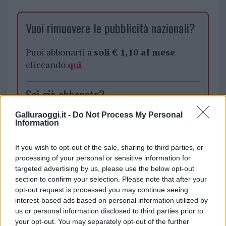
Vuoi rimuovere le pubblicità nazionali?
Puoi abbonarti a
soli € 1,10 al mese
cliccando
qui
Sei già abbonato?
Galluraoggi.it -
Do Not Process My Personal
Puoi effettuare l'accesso andando nella
Information
sezione
Login
dal menù del sito o
cliccando
qui
If you wish to opt-out of the sale, sharing to third parties, or
processing of your personal or sensitive information for
targeted advertising by us, please use the below opt-out
section to confirm your selection. Please note that after your
TEMI:
Confcommercio Olbia
Natale Gallura
opt-out request is processed you may continue seeing
Notizie Olbia
interest-based ads based on personal information utilized by
us or personal information disclosed to third parties prior to
Notizie in tempo reale?
your opt-out. You may separately opt-out of the further