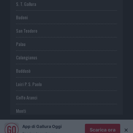
S. T. Gallura
Budoni
San Teodoro
Palau
Calangianus
Buddusò
Loiri P. S. Paolo
Golfo Aranci
Monti
Telti
App di Gallura Oggi
×
Scarica ora