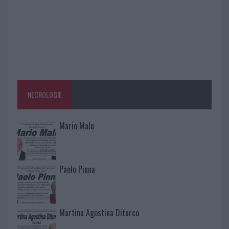
NECROLOGIE
Mario Malu
Paolo Pinna
Martina Agostina Diturco