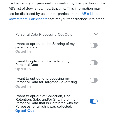
Entra nel canale telegram di
disclosure of your personal information by third parties on the
GalluraOggi.it
IAB’s list of downstream participants. This information may
also be disclosed by us to third parties on the
IAB’s List of
Downstream Participants
that may further disclose it to other
third parties.
Please note that this website/app uses one or more Google
Inviaci le tue segnalazioni,
Personal Data Processing Opt Outs
services and may gather and store information including but
i tuoi video e le tue foto
not limited to your visit or usage behaviour. You may click to
I want to opt-out of the Sharing of my
Su WhatsApp al numero +39
personal data.
grant or deny consent to Google and its third-party tags to
Opted In
345 356 7512
use your data for below specified purposes in below Google
consent section.
I want to opt-out of the Sale of my
Personal Data.
Opted In
I want to opt-out of processing my
Ricevi le nostre ultime news
Personal Data for Targeted Advertising.
Opted In
da
Google News
I want to opt-out of Collection, Use,
Retention, Sale, and/or Sharing of my
Personal Data that Is Unrelated with the
Purposes for which it was collected.
Opted Out