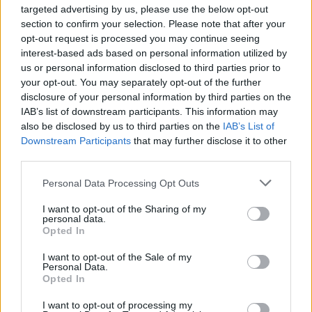
Sei già abbonato?
targeted advertising by us, please use the below opt-out
section to confirm your selection. Please note that after your
opt-out request is processed you may continue seeing
Puoi effettuare l'accesso andando nella
interest-based ads based on personal information utilized by
sezione
Login
dal menù del sito o
us or personal information disclosed to third parties prior to
cliccando
qui
your opt-out. You may separately opt-out of the further
disclosure of your personal information by third parties on the
IAB’s list of downstream participants. This information may
also be disclosed by us to third parties on the
IAB’s List of
TEMI:
Carabinieri Olbia
Discarica Abusiva Olbia
Downstream Participants
that may further disclose it to other
third parties.
Inviaci le tue segnalazioni,
Please note that this website/app uses one or more Google
i tuoi video e le tue foto
Personal Data Processing Opt Outs
services and may gather and store information including but
Su WhatsApp al numero +39
not limited to your visit or usage behaviour. You may click to
I want to opt-out of the Sharing of my
345 356 7512
personal data.
grant or deny consent to Google and its third-party tags to
Opted In
use your data for below specified purposes in below Google
consent section.
I want to opt-out of the Sale of my
Personal Data.
Opted In
Notizie in tempo reale?
Entra nel canale telegram di
I want to opt-out of processing my