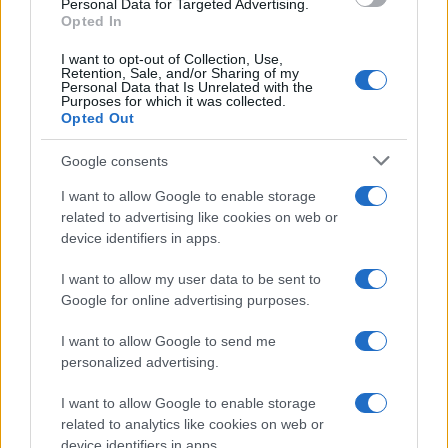
Personal Data for Targeted Advertising.
GalluraOggi.it
Opted In
I want to opt-out of Collection, Use,
Retention, Sale, and/or Sharing of my
Personal Data that Is Unrelated with the
Purposes for which it was collected.
Opted Out
Ricevi le nostre ultime news
Google consents
da
Google News
I want to allow Google to enable storage
related to advertising like cookies on web or
device identifiers in apps.
Condividi l'articolo
I want to allow my user data to be sent to
F
T
Pi
W
S
Google for online advertising purposes.
a
w
n
h
h
I want to allow Google to send me
ce
it
te
at
a
personalized advertising.
Articolo precedente
b
te
re
s
re
Prossimo articolo
I want to allow Google to enable storage
o
r
st
A
related to analytics like cookies on web or
device identifiers in apps.