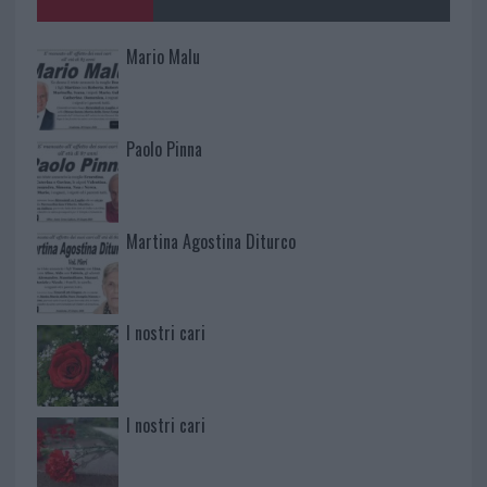
Mario Malu
Paolo Pinna
Martina Agostina Diturco
I nostri cari
I nostri cari