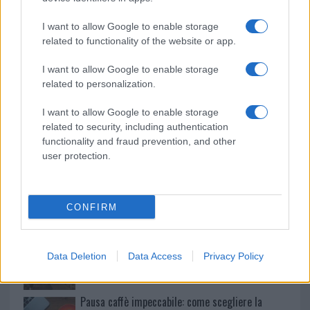
o
p
NOTIZIE RECENTI
I want to allow Google to enable storage
k
p
related to functionality of the website or app.
Le previsioni meteo per il weekend a Olbia e in
I want to allow Google to enable storage
Gallura
related to personalization.
I want to allow Google to enable storage
Michelle Hunziker in Gallura, bella anche dal
related to security, including authentication
vivo: un amico vip svela come fa
functionality and fraud prevention, and other
user protection.
Calangianus, dopo le polemiche il centro
accoglienza minori chiude
CONFIRM
Olbia, divieto di sosta contro spaccio e degrado:
Data Deletion
Data Access
Privacy Policy
esplode la protesta
Pausa caffè impeccabile: come scegliere la